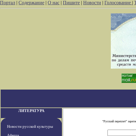
Портал
|
Содержание
|
О нас
|
Пишите
|
Новости
|
Голосование
|
ЛИТЕРАТУРА
"Русский переплет" заре
Новости русской культуры
Афиша