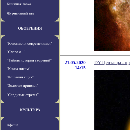
Книжная лавка
Журнальный зал
ОБОЗРЕНИЯ
"Классики и современники"
"Слово о..."
"Тайная история творений"
21.05.2020
DY Центавра - пр
14:15
"Книга писем"
"Кошачий ящик"
"Золотые прииски"
"Сердитые стрелы"
КУЛЬТУРА
Афиша