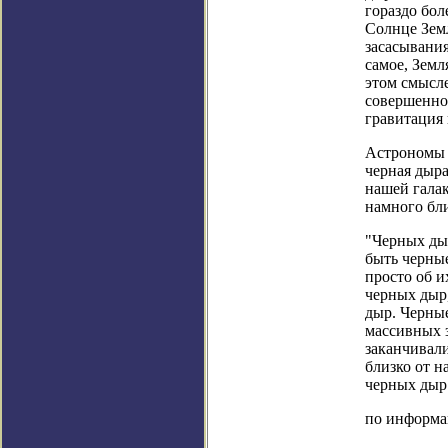
гораздо бол
Солнце Земл
засасывания
самое, Земл
этом смысле
совершенно 
гравитация 
Астрономы 
черная дыра
нашей галак
намного бли
"Черных дыр
быть черные
просто об и
черных дыр,
дыр. Черны
массивных з
заканчивал
близко от н
черных дыр
по информаци