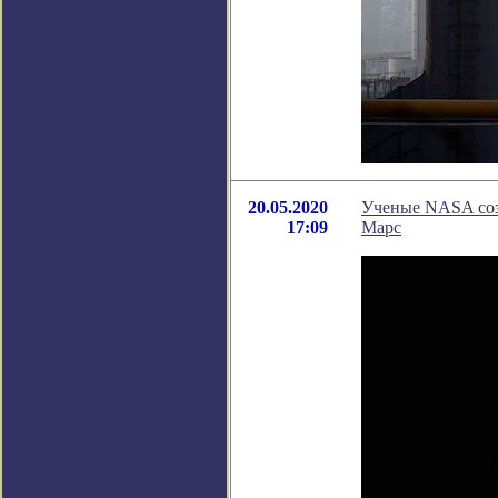
20.05.2020
Ученые NASA созд
17:09
Марс