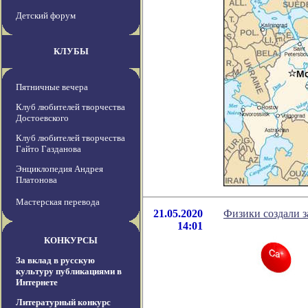
Детский форум
КЛУБЫ
Пятничные вечера
Клуб любителей творчества
Достоевского
Клуб любителей творчества
Гайто Газданова
Энциклопедия Андрея
Платонова
Мастерская перевода
21.05.2020
Физики создали з
14:01
КОНКУРСЫ
За вклад в русскую
культуру публикациями в
Интернете
Литературный конкурс