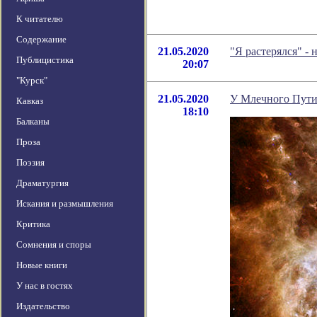
К читателю
Содержание
21.05.2020
"Я растерялся" -
Публицистика
20:07
"Курск"
21.05.2020
У Млечного Пути
Кавказ
18:10
Балканы
Проза
Поэзия
Драматургия
Искания и размышления
Критика
Сомнения и споры
Новые книги
У нас в гостях
Издательство