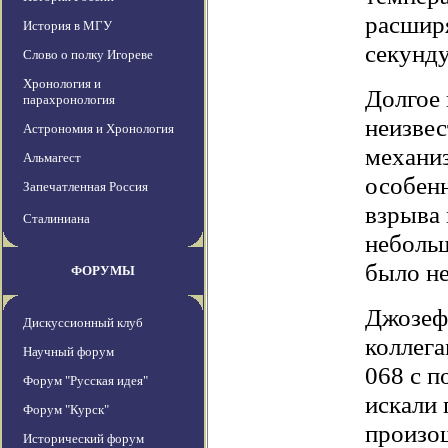
расширя
История в МГУ
секунду
Слово о полку Игореве
Хронология и
Долгое
парахронология
неизве
Астрономия и Хронология
механи
Альмагест
особен
Запечатленная Россия
взрыва 
Сталиниана
неболь
было не
ФОРУМЫ
Джозеф 
Дискуссионный клуб
коллег
Научный форум
068 с 
Форум "Русская идея"
искали 
Форум "Курск"
произо
Исторический форум