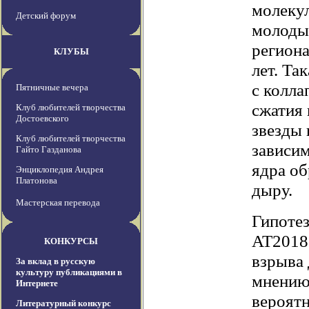
молеку
Детский форум
молодые
региона
КЛУБЫ
лет. Та
с колла
Пятничные вечера
сжатия
Клуб любителей творчества
Достоевского
звезды 
Клуб любителей творчества
зависим
Гайто Газданова
ядра об
Энциклопедия Андрея
Платонова
дыру.
Мастерская перевода
Гипотез
AT2018c
КОНКУРСЫ
взрыва
За вклад в русскую
культуру публикациями в
мнению 
Интернете
вероятн
Литературный конкурс