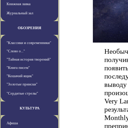
Книжная лавка
Журнальный зал
ОБОЗРЕНИЯ
"Классики и современники"
Необыч
"Слово о..."
получив
"Тайная история творений"
появить
"Книга писем"
послед
"Кошачий ящик"
выводу 
"Золотые прииски"
произо
"Сердитые стрелы"
Very La
результ
КУЛЬТУРА
Monthly
Афиша
преприн