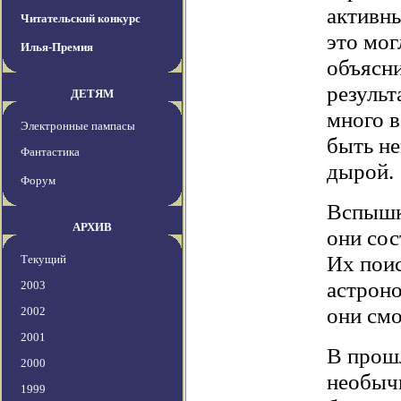
активны
Читательский конкурс
это мог
Илья-Премия
объясни
результ
ДЕТЯМ
много в
Электронные пампасы
быть н
Фантастика
дырой.
Форум
Вспышк
АРХИВ
они сос
Их поис
Текущий
астроно
2003
они смо
2002
2001
В прош
2000
необычн
1999