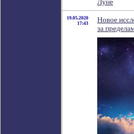
Луне
19.05.2020
Новое иссл
17:43
за предела