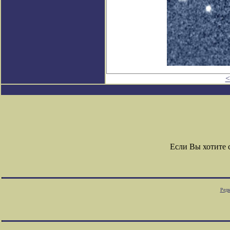
<
Если Вы хотите
Редк