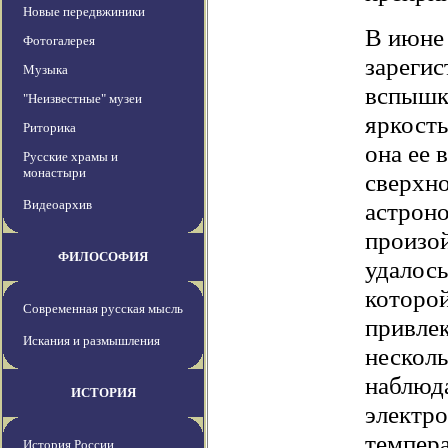
Новые передвжиники
В июне
Фотогалерея
зарегис
Музыка
вспышку
"Неизвестные" музеи
яркость
Риторика
она ее 
Русские храмы и
монастыри
сверхно
Видеоархив
астрон
произой
ФИЛОСОФИЯ
удалось
которой
Современная русская мысль
привлек
Искания и размышления
нескол
наблюда
ИСТОРИЯ
электро
темпера
История России