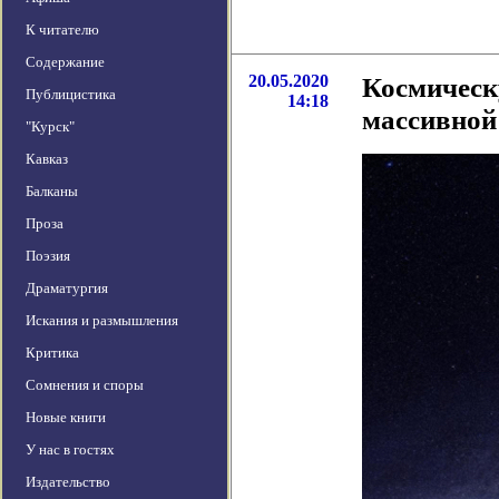
К читателю
Содержание
20.05.2020
Космическ
Публицистика
14:18
массивной
"Курск"
Кавказ
Балканы
Проза
Поэзия
Драматургия
Искания и размышления
Критика
Сомнения и споры
Новые книги
У нас в гостях
Издательство