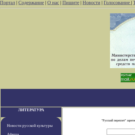
Портал
|
Содержание
|
О нас
|
Пишите
|
Новости
|
Голосование
|
ЛИТЕРАТУРА
"Русский переплет" заре
Новости русской культуры
Афиша