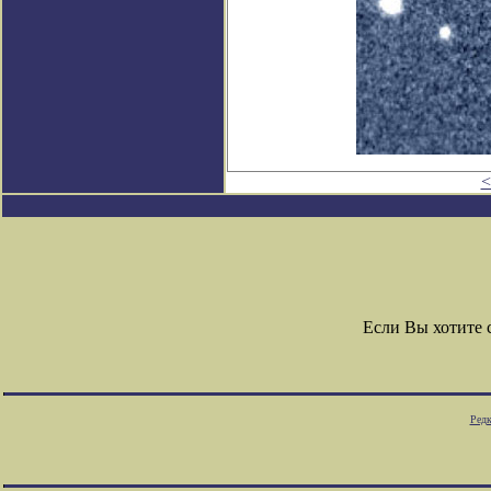
<
Если Вы хотите
Редк