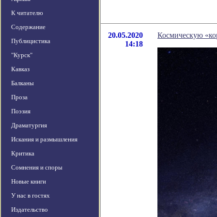
К читателю
Содержание
20.05.2020
Космическую «ко
Публицистика
14:18
"Курск"
Кавказ
Балканы
Проза
Поэзия
Драматургия
Искания и размышления
Критика
Сомнения и споры
Новые книги
У нас в гостях
Издательство