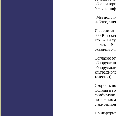
обсерватор
больше инф
"Мы получи
наблюдения 
Исследовани
000 К и све
как 320,4 с
системе. Ра
оказался бл
Согласно эт
обнаруженн
обнаружили
ультрафиол
телескоп).
Скорость по
Солнца в го
симбиотичес
позволило а
с аккрецио
По информац