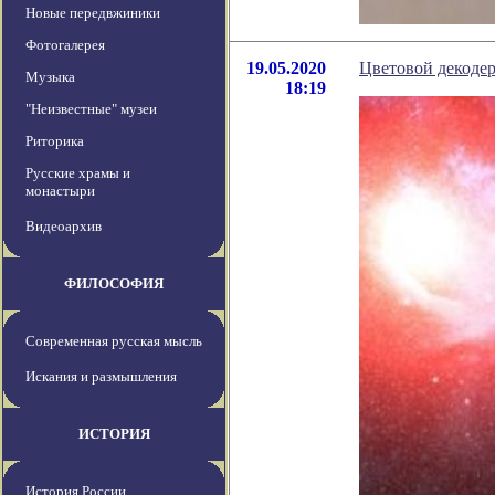
Новые передвжиники
Фотогалерея
19.05.2020
Цветовой декодер
Музыка
18:19
"Неизвестные" музеи
Риторика
Русские храмы и
монастыри
Видеоархив
ФИЛОСОФИЯ
Современная русская мысль
Искания и размышления
ИСТОРИЯ
История России