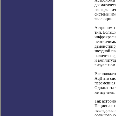
Астрономы 
драматическ
из пары - о
системы им
эволюции.
Астрономы д
тип. Больши
инфракрасн
неотличимы
демонстрир
звездной пы
наличия пе
и амплитуд
визуальном
Расположенн
Aql)-это си
переменная 
Однако эта 
не изучена.
Так астрон
Национальн
исследовал
большого ю