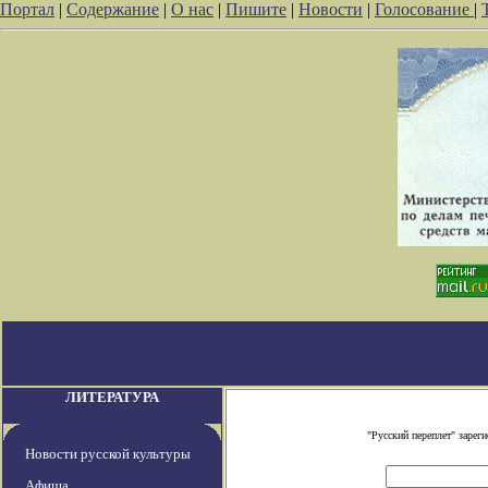
Портал
|
Содержание
|
О нас
|
Пишите
|
Новости
|
Голосование
|
ЛИТЕРАТУРА
"Русский переплет" заре
Новости русской культуры
Афиша