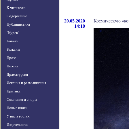
К читателю
Содержание
20.05.2020
Космическую «ко
Публицистика
14:18
"Курск"
Кавказ
Балканы
Проза
Поэзия
Драматургия
Искания и размышления
Критика
Сомнения и споры
Новые книги
У нас в гостях
Издательство