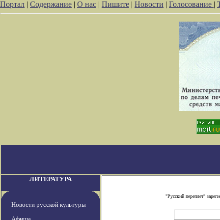
Портал
|
Содержание
|
О нас
|
Пишите
|
Новости
|
Голосование
|
ЛИТЕРАТУРА
"Русский переплет" заре
Новости русской культуры
Афиша