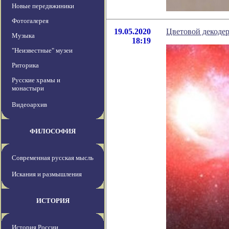
Новые передвжиники
Фотогалерея
19.05.2020
Цветовой декодер
Музыка
18:19
"Неизвестные" музеи
Риторика
Русские храмы и
монастыри
Видеоархив
ФИЛОСОФИЯ
Современная русская мысль
Искания и размышления
ИСТОРИЯ
История России