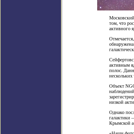
Московский
том, что ро
активного 
Отмечается,
обнаружена
галактичес
Сейфертовс
активным я
полос. Данн
нескольких 
Объект NGC
наблюдений 
зарегистрир
низкой акти
Однако посл
галактики —
Крымской а
«Наши фото