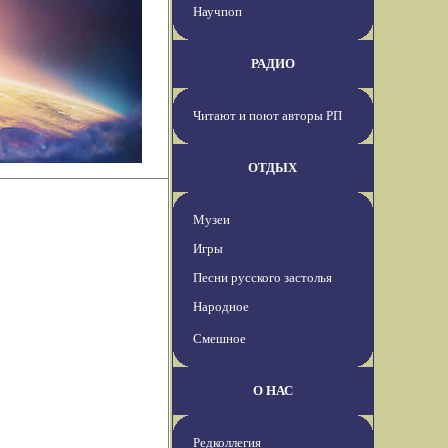
Научпоп
РАДИО
Читают и поют авторы РП
ОТДЫХ
Музеи
Игры
Песни русского застолья
Народное
Смешное
О НАС
Редколлегия