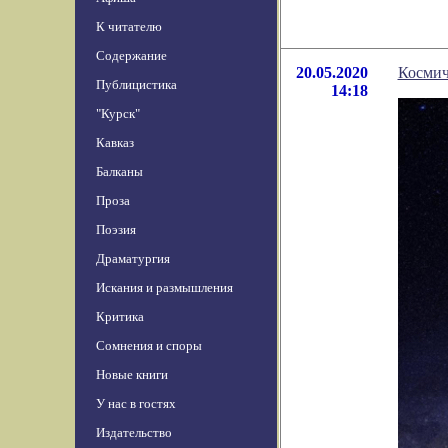
К читателю
Содержание
20.05.2020
Космич
Публицистика
14:18
"Курск"
Кавказ
Балканы
Проза
Поэзия
Драматургия
Искания и размышления
Критика
Сомнения и споры
Новые книги
У нас в гостях
Издательство