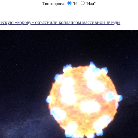
Тип запроса:
"И"
"Или"
ескую «корову» объяснили коллапсом массивной звезды