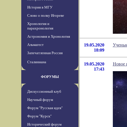
История в МГУ
Слово о полку Игореве
Хронология и
парахронология
Астрономия и Хронология
Альмагест
19.05.2020
Ученые
18:09
Запечатленная Россия
Сталиниана
19.05.2020
Новое 
17:43
ФОРУМЫ
Дискуссионный клуб
Научный форум
Форум "Русская идея"
Форум "Курск"
Исторический форум