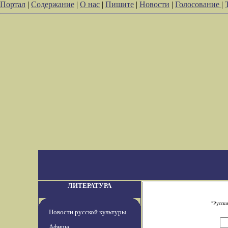
Портал
|
Содержание
|
О нас
|
Пишите
|
Новости
|
Голосование
|
ЛИТЕРАТУРА
"Русски
Новости русской культуры
Афиша