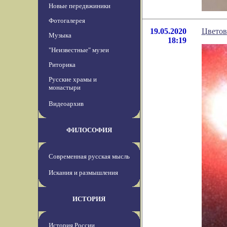
Новые передвжиники
Фотогалерея
19.05.2020
Цветов
Музыка
18:19
"Неизвестные" музеи
Риторика
Русские храмы и
монастыри
Видеоархив
ФИЛОСОФИЯ
Современная русская мысль
Искания и размышления
ИСТОРИЯ
История России