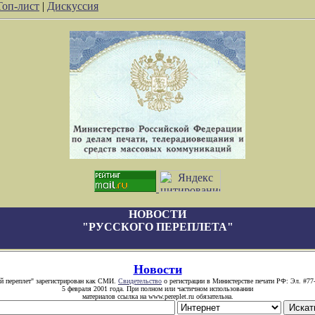
Топ-лист
|
Дискуссия
НОВОСТИ
"РУССКОГО ПЕРЕПЛЕТА"
Новости
й переплет" зарегистрирован как СМИ.
Свидетельство
о регистрации в Министерстве печати РФ: Эл. #77
5 февраля 2001 года. При полном или частичном использовании
материалов ссылка на www.pereplet.ru обязательна.