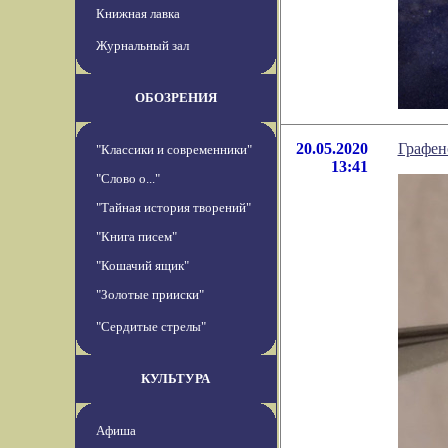
Книжная лавка
Журнальный зал
ОБОЗРЕНИЯ
20.05.2020
Графен
"Классики и современники"
13:41
"Слово о..."
"Тайная история творений"
"Книга писем"
"Кошачий ящик"
"Золотые прииски"
"Сердитые стрелы"
КУЛЬТУРА
Афиша