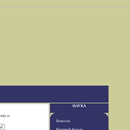
НАУКА
-4362 от
Новости
Научный форум