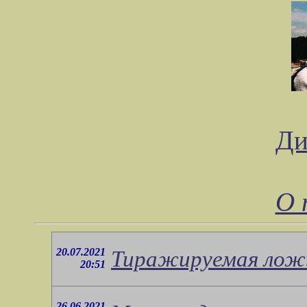
Ди
О 
20.07.2021
Тиражируемая лож
20:51
26.06.2021