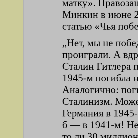
матку». Правоза
Минкин в июне 2
статью «Чья побе
„Нет, мы не побе
проиграли. А вдр
Сталин Гитлера 
1945-м погибла 
Аналогично: поги
Сталинизм. Може
Германия в 1945
б — в 1941-м! Не
то ли 30 миллион