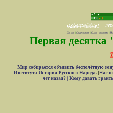
Портал
|
Содержание
|
О нас
|
Авторам
|
Но
Первая десятка 
Т
Мир собирается объявить бесполётную зон
Института Истории Русского Народа.
|
Нас п
лет назад? |
Кому давать грант