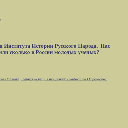
м
и Института Истории Русского Народа.
|
Нас
или сколько в России молодых ученых?
ега Павлова
"Тайная история творений" Владислава Отрошенко