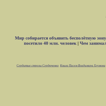
Мир собирается объявить бесполётную зону
посетило 40 млн. человек
|
Чем занимали
Сердитые стрелы Сердюченко
Книга Писем Владимира Хлумова