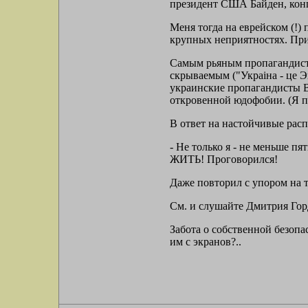
президент США Байден, конг
Меня тогда на еврейском (!)
крупных неприятностях. При
Самым рьяным пропагандистс
скрываемым ("Украiна - це Э
украинские пропагандисты В
откровенной юдофобии. (Я п
В ответ на настойчивые рас
- Не только я - не меньше п
ЖИТЬ! Проговорился!
Даже повторил с упором н
См. и слушайте Дмитрия Гордона
Забота о собственной безопа
им с экранов?..