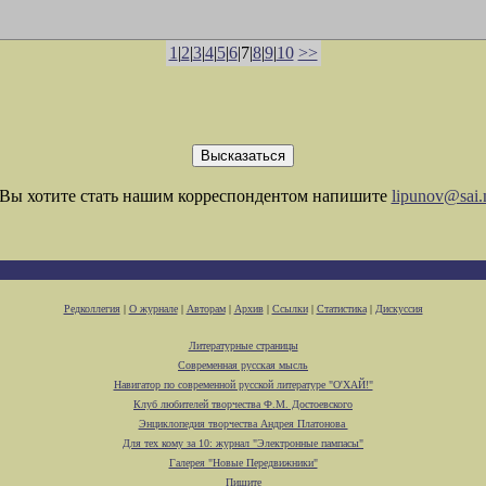
1
|
2
|
3
|
4
|
5
|
6
|7|
8
|
9
|
10
>>
Вы хотите стать нашим корреспондентом напишите
lipunov@sai.
Редколлегия
|
О журнале
|
Авторам
|
Архив
|
Ссылки
|
Статистика
|
Дискуссия
Литературные страницы
Современная русская мысль
Навигатор по современной русской литературе "О'ХАЙ!"
Клуб любителей творчества Ф.М. Достоевского
Энциклопедия творчества Андрея Платонова
Для тех кому за 10: журнал "Электронные пампасы"
Галерея "Новые Передвижники"
Пишите