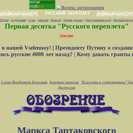
Портал
|
Содержание
|
О нас
|
Авторам
|
Новости
|
Первая десятка
|
Дискуссионный клуб
|
Научный фору
Первая десятка "Русского переплета"
Темы дня:
 в нашей Vselennoy!
|
Президенту Путину о создани
сь русские 4000 лет назад? |
Кому давать гранты 
Слово Владимира Березина
Золотые прииски
"Классики и современники" Ол
Дискуссия
Маркса Тартаковского