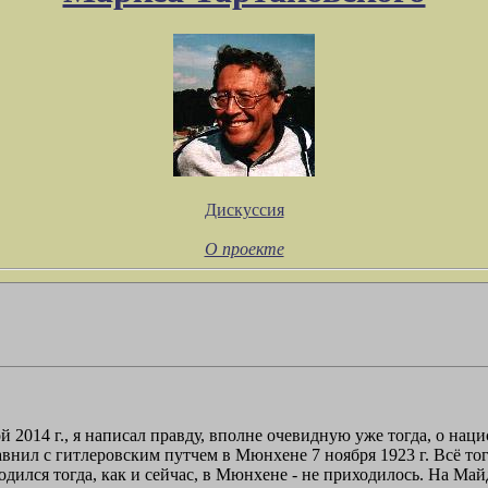
Дискуссия
О проекте
ной 2014 г., я написал правду, вполне очевидную уже тогда, о н
авнил с гитлеровским путчем в Мюнхене 7 ноября 1923 г. Всё тог
ходился тогда, как и сейчас, в Мюнхене - не приходилось. На Ма