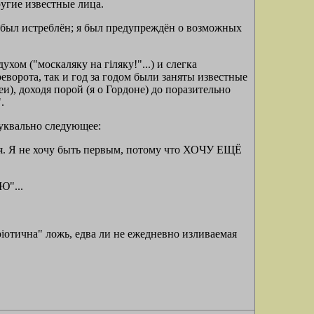
угие известные лица.
ст был истреблён; я был предупреждён о возможных
м ("москаляку на гiляку!"...) и слегка
ворота, так и год за годом были заняты известные
), доходя порой (я о Гордоне) до поразительно
.
уквально следующее:
тся. Я не хочу быть первым, потому что ХОЧУ ЕЩЁ
"...
рiотична" ложь, едва ли не ежедневно изливаемая