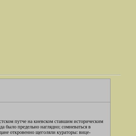
ацистском путче на киевском ставшим историческим
да было предельно наглядно; сомневаться в
йдане откровенно щеголяли кураторы: вице-