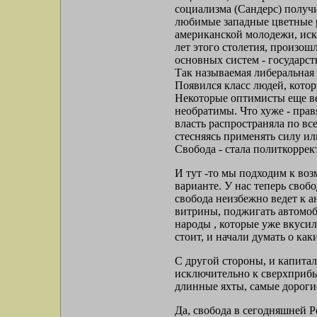
социализма (Сандерс) получи
любимые западные цветные ре
американской молодежи, иска
лет этого столетия, произош
основных систем - государст
Так называемая либеральная 
Появился класс людей, кото
Некоторые оптимисты еще вер
необратимы. Что хуже - прав
власть распространяла по в
стесняясь применять силу и
Свобода - стала политкорре
И тут -то мы подходим к воз
варианте. У нас теперь сво
свобода неизбежно ведет к а
витрины, поджигать автомобил
народы , которые уже вкусил
стоит, и начали думать о ка
С другой стороны, и капитал
исключительно к сверхприбыл
длинные яхты, самые дорогие
Да, свобода в сегодняшней Р