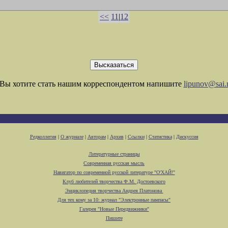
<<
11
|
12
Вы хотите стать нашим корреспондентом напишите
lipunov@sai.
Редколлегия
|
О журнале
|
Авторам
|
Архив
|
Ссылки
|
Статистика
|
Дискуссия
Литературные страницы
Современная русская мысль
Навигатор по современной русской литературе "О'ХАЙ!"
Клуб любителей творчества Ф.М. Достоевского
Энциклопедия творчества Андрея Платонова
Для тех кому за 10: журнал "Электронные пампасы"
Галерея "Новые Передвижники"
Пишите