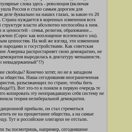
пулярные слова здесь - революция (включая
 ушла Россия и стало самым дорогим для
еле буквально на наших глазах, за какие-то 20
. Страна нуждается в коренных изменения всех
 структуре власти абсолютно неспособна к ним.
 ценностей - семья, религия, образование...
ужчин (Сорос как воплощение вселенского зла).
лым ценностям. На мой же взгляд, эти изменения
и народами и госустройствами. Как советская
ыне Америка распростарняет свою демократию, не
 демократия выродилась в диктатуру меньшинств.
ки невыдержанный"!?)
ие свободы? Конечно хотят, но не в западном
есы общества. Наша сегодняшняя неограниченная
ристов, разъезжающих по стране, чтобы бить
ода!!!). Вот это-то и поняли в первую очередь те
что копировать эту неоправдавшую себя систему не
озникла теория нелиберальной демократии.
радиционной прибыли, он стал стремиться
атить не на процветание общества, а на самые
цу. Тут и российские олигархи не отстали.
если ты посмотришь, например, сегодняшние