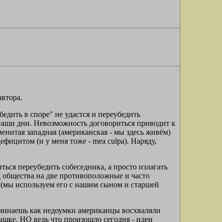
втора.
едить в споре" не удастся и переубедить
 наши дни. Невозможность договориться приводит к
менитая западная (американская - мы здесь живём)
ефицитом (и у меня тоже - mea culpa). Наряду,
ться переубедить собеседника, а просто излагать
ад общества на две противоположные и часто
 (мы используем его с нашим сыном и старшей
.
поминаешь как недоумки американцы восхваляли
ышке. НО ведь что произошло сегодня - идеи