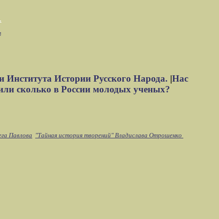
м
и Института Истории Русского Народа.
|
Нас
или сколько в России молодых ученых?
ега Павлова
"Тайная история творений" Владислава Отрошенко