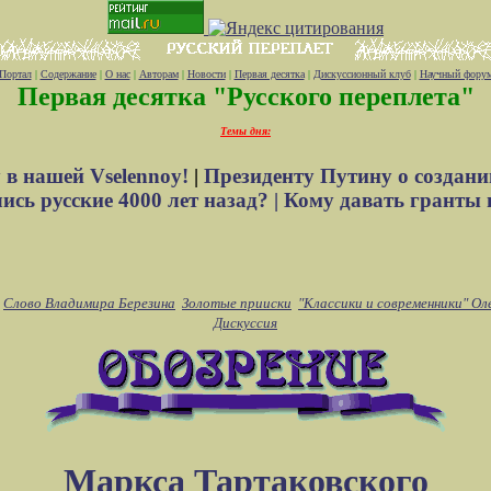
Портал
|
Содержание
|
О нас
|
Авторам
|
Новости
|
Первая десятка
|
Дискуссионный клуб
|
Научный фору
Первая десятка "Русского переплета"
Темы дня:
 в нашей Vselennoy!
|
Президенту Путину о создани
сь русские 4000 лет назад? |
Кому давать гранты 
Слово Владимира Березина
Золотые прииски
"Классики и современники" Ол
Дискуссия
Маркса Тартаковского