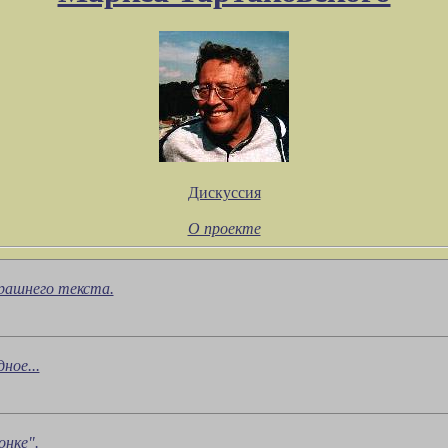
Дискуссия
О проекте
рашнего текста.
ное...
нке".