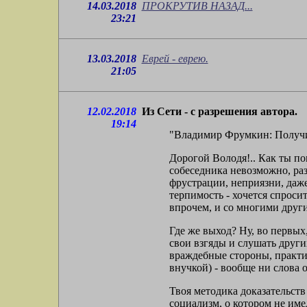
14.03.2018
ПРОКРУТИВ НАЗАД...
23:21
13.03.2018
Еврей - еврею.
21:05
12.02.2018
Из Сети - с разрешения автора.
19:14
"Владимир Фрумкин: Получил 
Дорогой Володя!.. Как ты по
собеседника невозможно, ра
фрустрации, неприязни, даже
терпимость - хочется спросит
впрочем, и со многими друг
Где же выход? Ну, во первых
свои взгяды и слушать други
враждебные стороны, практич
внучкой) - вообще ни слова 
Твоя методика доказательств
социализм, о котором не име