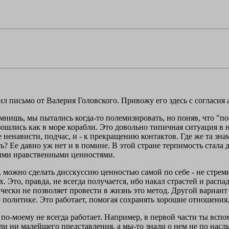
письмо от Валерия Головского. Привожу его здесь с согласия а
мнишь, мы пытались когда-то полемизировать, но поняв, что "поб
зошлись как в море корабли. Это довольно типичная ситуация в
 ненависти, подчас, и - к прекращению контактов. Где же та зна
ь? Ее давно уж нет и в помине. В этой стране терпимость стала д
ими нравственными ценностями.
, можно сделать дисскуссию ценностью самой по себе - не стреми
х. Это, правда, не всегда получается, ибо накал страстей и расп
ески не позволяет провести в жизнь это метод. Другой вариант
о политике. Это работает, помогая сохранять хорошие отношения
 по-моему не всегда работает. Например, в первой части ты вс
ли ни малейшего представления, а мы-то знали о нем не по насл