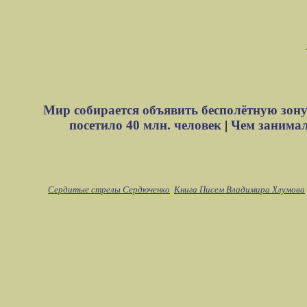
Мир собирается объявить бесполётную зону
посетило 40 млн. человек
|
Чем занимали
Сердитые стрелы Сердюченко
Книга Писем Владимира Хлумова