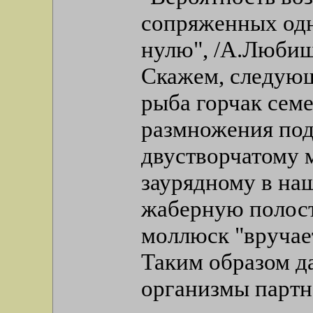
сопряженных одна
нулю", /А.Любищ
Скажем, следующ
рыба горчак сем
размножения под
двустворчатому 
заурядному в наш
жаберную полост
моллюск "вручае
Таким образом д
организмы партн