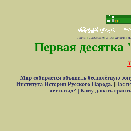
Портал
|
Содержание
|
О нас
|
Авторам
|
Но
Первая десятка 
Т
Мир собирается объявить бесполётную зон
Института Истории Русского Народа.
|
Нас п
лет назад? |
Кому давать грант