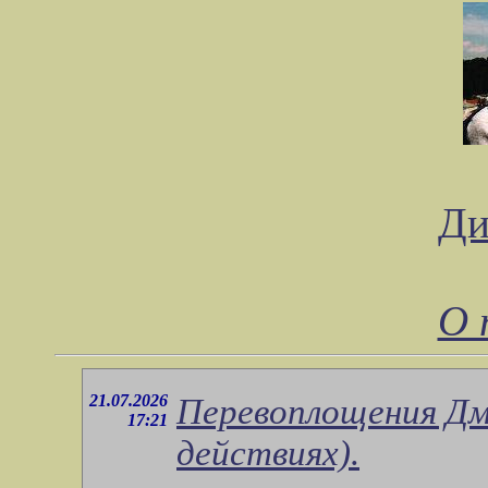
Ди
О 
21.07.2026
Перевоплощения Дм
17:21
действиях).