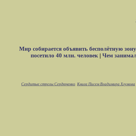
Мир собирается объявить бесполётную зону
посетило 40 млн. человек
|
Чем занимали
Сердитые стрелы Сердюченко
Книга Писем Владимира Хлумова