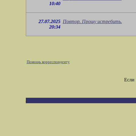
10:40
27.07.2025
Повтор. Прошу истребить.
20:34
Помощь корреспонденту
Если 