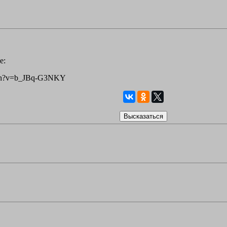
е:
tch?v=b_JBq-G3NKY