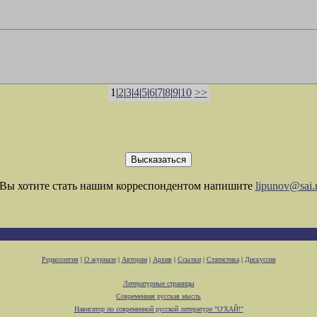
1|
2
|
3
|
4
|
5
|
6
|
7
|
8
|
9
|
10
>>
Вы хотите стать нашим корреспондентом напишите
lipunov@sai.
Редколлегия
|
О журнале
|
Авторам
|
Архив
|
Ссылки
|
Статистика
|
Дискуссия
Литературные страницы
Современная русская мысль
Навигатор по современной русской литературе "О'ХАЙ!"