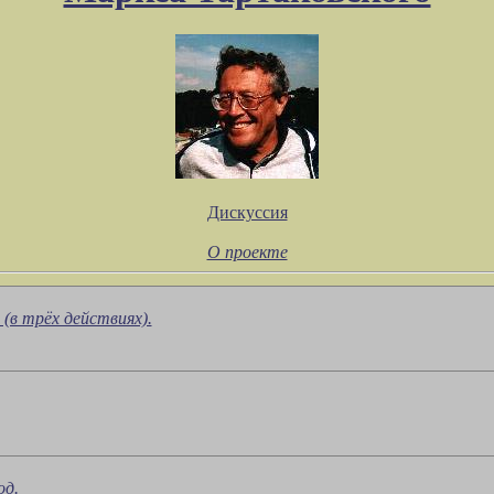
Дискуссия
О проекте
(в трёх действиях).
од.