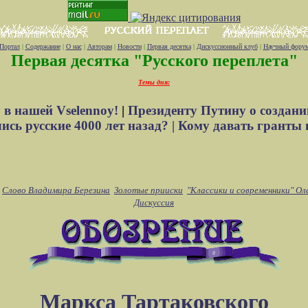
Портал
|
Содержание
|
О нас
|
Авторам
|
Новости
|
Первая десятка
|
Дискуссионный клуб
|
Научный фору
Первая десятка "Русского переплета"
Темы дня:
 в нашей Vselennoy!
|
Президенту Путину о создани
сь русские 4000 лет назад? |
Кому давать гранты 
Слово Владимира Березина
Золотые прииски
"Классики и современники" Ол
Дискуссия
Маркса Тартаковского