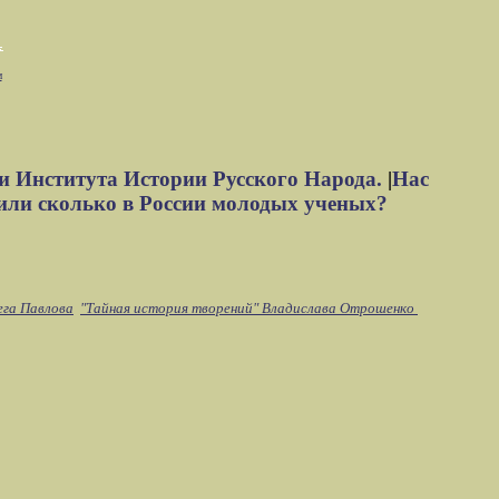
м
и Института Истории Русского Народа.
|
Нас
или сколько в России молодых ученых?
ега Павлова
"Тайная история творений" Владислава Отрошенко