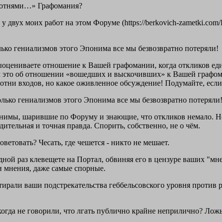
сотнями…» Графомания?
 у двух моих работ на этом Форуме (https://berkovich-zametki.co
лько гениализмов этого Эпонима все мы безвозвратно потеряли!
оцениваете отношение к Вашей графомании, когда откликов е
ам это об отношении «вошедших и выскочивших» к Вашей графом
сотни входов, но какое оживленное обсуждение! Подумайте, есл
олько гениализмов этого Эпонима все мы безвозвратно потеряли
нимы, шарившие по Форуму и знающие, что откликов немало. Но, 
дительная и точная правда. Спорить, собственно, не о чём.
оветовать? Чесать, где чешется - никто не мешает.
дной раз клевещете на Портал, обвиняя его в цензуре ваших "мне
мнения, даже самые спорные.
 стирали ваши подстрекательства геббельсовского уровня против
икогда не говорили, что лгать публично крайне неприлично? Ложь