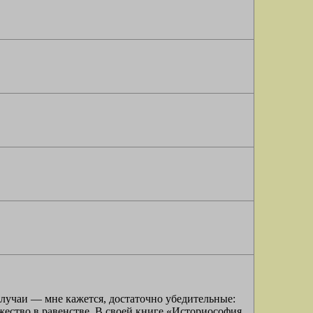
 случаи — мне кажется, достаточно убедительные:
жество в равенстве. В своей книге «Историософия.