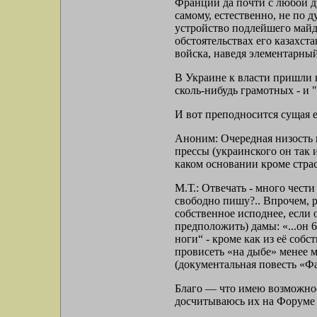
Франции да почти с любой д
самому, естественно, не по 
устройство подлейшего майд
обстоятельствах его казахст
войска, наведя элементарны
В Украине к власти пришли 
сколь-нибудь грамотных - и "
И вот преподносится сущая 
Аноним: Очередная низость и
прессы (украинского он так 
каком основании кроме страс
М.Т.: Отвечать - много чест
свободно пишу?.. Впрочем, 
собственное исподнее, если
предположить) дамы: «...он 6
ноги“ - кроме как из её соб
провисеть «на дыбе» менее м
(документальная повесть «Ф
Благо — что имею возможност
досчитываюсь их на Форуме 