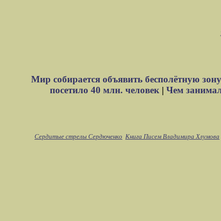
Мир собирается объявить бесполётную зону
посетило 40 млн. человек
|
Чем занимали
Сердитые стрелы Сердюченко
Книга Писем Владимира Хлумова