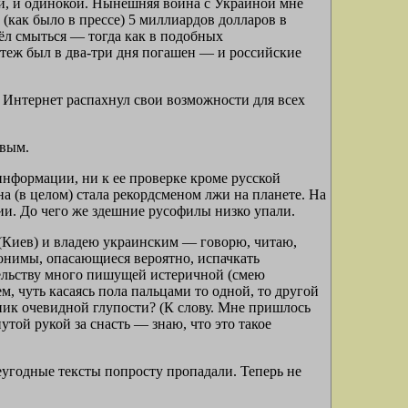
ой, и одинокой. Нынешняя война с Украиной мне
(как было в прессе) 5 миллиардов долларов в
ёл смыться — тогда как в подобных
ятеж был в два-три дня погашен — и российские
 Интернет распахнул свои возможности для всех
овым.
 информации, ни к ее проверке кроме русской
на (в целом) стала рекордсменом лжи на планете. На
ии. До чего же здешние русофилы низко упали.
 (Киев) и владею украинским — говорю, читаю,
нонимы, опасающиеся вероятно, испачкать
тельству много пишущей истеричной (смею
м, чуть касаясь пола пальцами то одной, то другой
ник очевидной глупости? (К слову. Мне пришлось
той рукой за снасть — знаю, что это такое
еугодные тексты попросту пропадали. Теперь не