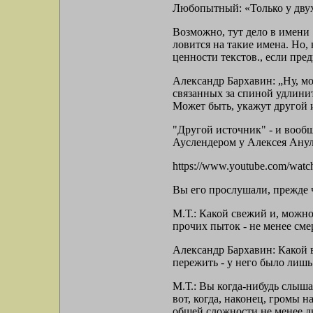
Любопытный: «Только у двух 
Возможно, тут дело в имени 
ловится на такие имена. Но,
ценности текстов., если пред
Александр Бархавин: „Ну, мо
связанных за спиной удлинит
Может быть, укажут другой 
"Другой источник" - и вообщ
Ауслендером у Алексея Анул
https://www.youtube.com/wa
Вы его прослушали, прежде ч
М.Т.: Какой свежий и, можно
прочих пыток - не менее сме
Александр Бархавин: Какой в
пережить - у него было лишь
М.Т.: Вы когда-нибудь слыша
вот, когда, наконец, громы 
общей сложности не менее д