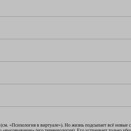
ы (см. «Психология в виртуале»). Но жизнь подсыпает всё новые
 «высовывание» (его терминология). Его устраивает только убо