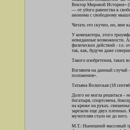
Вектор Мировой Истории» (М
— от убого равенства к сво
анонима с свободному мыш
Читать это скучно, но, мне к
У компьютера, этого триумф
невиданные возможности. Ав
физических действий - т.е. 
так, как, будучи даже совер
Такого изобретения, таких в
Взглянем на данный случай —
положения».
Татьяна Вольтская (18 сентябр
Долго не могла решиться – н
богатыря, спортсмена, боксе
на крюке на руках, связанны
зарезали еще двух пленных. К
мучителям стало не до него.
М.Т.: Нынешний массовый тре