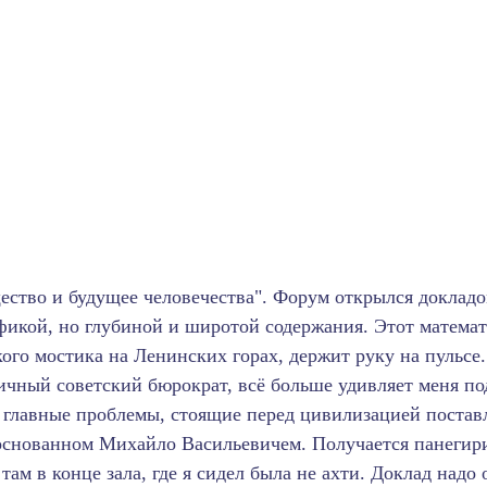
ство и будущее человечества". Форум открылся докладо
афикой, но глубиной и широтой содержания. Этот матема
го мостика на Ленинских горах, держит руку на пульсе
ипичный советский бюрократ, всё больше удивляет меня 
се главные проблемы, стоящие перед цивилизацией постав
основанном Михайло Васильевичем. Получается панегири
ам в конце зала, где я сидел была не ахти. Доклад надо 