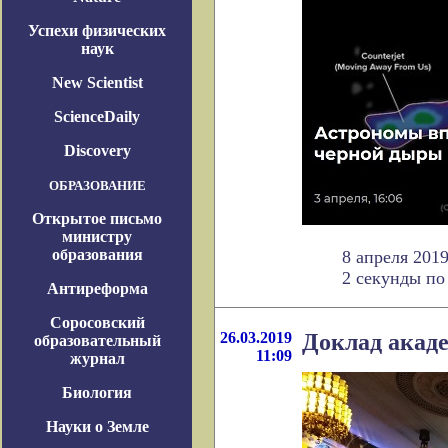
Успехи физических
наук
New Scientist
ScienceDaily
Discovery
ОБРАЗОВАНИЕ
Открытое письмо
министру
образования
8 апреля 201
2 секунды по 
Антиреформа
Соросовский
26.03.2019
Доклад акад
образовательный
11:09
журнал
Биология
Науки о Земле