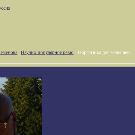
уссия
Семенова
|
Научно-популярное ревю
|
Теорфизика для малышей