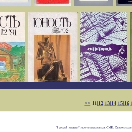
<<
11|
12
|
13
|
14
|
15
|
16
|
"Русский переплет" зарегистрирован как СМИ.
Свидетельств