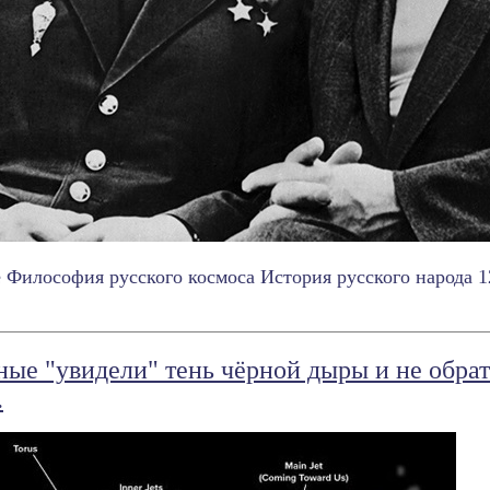
 Философия русского космоса История русского народа 12
ные "увидели" тень чёрной дыры и не обрат
.