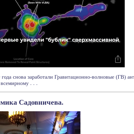
9 года снова заработали Гравитационно-волновые (ГВ) а
всемирному . . .
емика Садовничева.