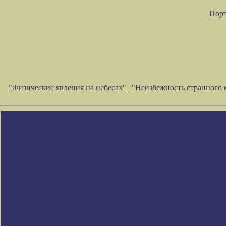
Порт
"Физические явления на небесах"
|
"Неизбежность странного