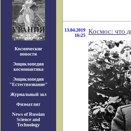
13.04.2019
Космос: что д
16:25
Космические
новости
Энциклопедия
космонавтика
Энциклопедия
"Естествознание"
Журнальный зал
Физматлит
News of Russian
Science and
Technology