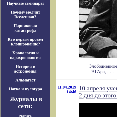
Научные семинары
Почему молчит
Вселенная?
Парниковая
катастрофа
Кто перым провел
клонирование?
Хронология и
парахронология
Злободневное
История и
астрономия
ГАГАра, . . .
Альмагест
11.04.2019
10 апреля уче
Наука и культура
14:46
2 дня до этого
Журналы в
сети:
Nature