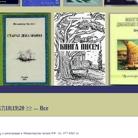
17
|
18
|
19
|
20
>>
...
Все
о
о регистрации в Министерстве печати РФ: Эл. #77-4362 от