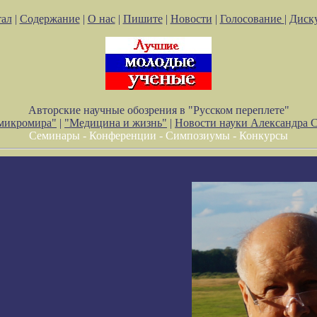
ал
|
Содержание
|
О нас
|
Пишите
|
Новости
|
Голосование
|
Диск
Авторские научные обозрения в "Русском переплете"
 микромира"
|
"Медицина и жизнь"
|
Новости науки Александра 
Семинары - Конференции - Симпозиумы - Конкурсы