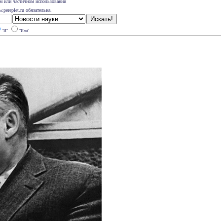
м или частичном использовании
pereplet.ru обязательна.
"И"
"Или"