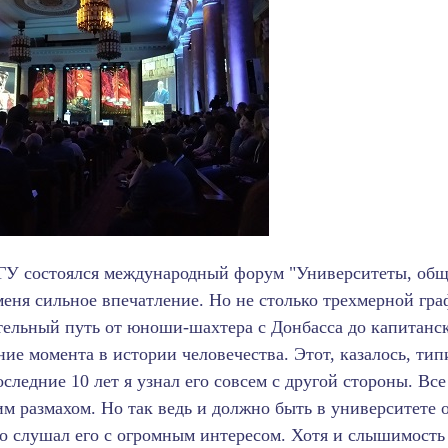
ГУ состоялся международный форум "Университеты, обще
меня сильное впечатление. Но не столько трехмерной гр
ельный путь от юноши-шахтера с Донбасса до капитанско
ние момента в истории человечества. Этот, казалось, т
оследние 10 лет я узнал его совсем с другой стороны. В
м размахом. Но так ведь и должно быть в университете 
о слушал его с огромным интересом. Хотя и слышимость т