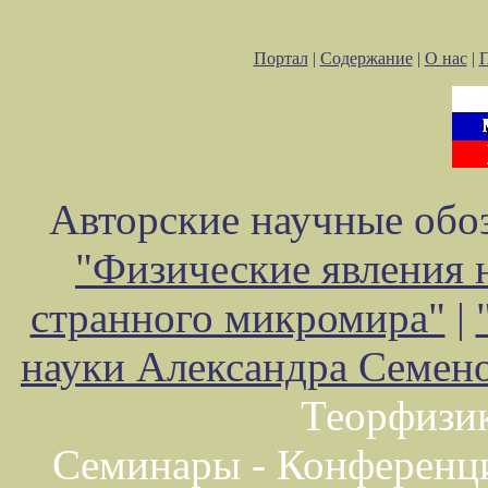
Портал
|
Содержание
|
О нас
|
Авторские научные обоз
"Физические явления 
странного микромира"
|
науки Александра Семен
Теорфизи
Семинары - Конференц