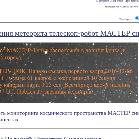
5 февраля 2001 года. При полно
материалов ссылка на www.
Тип запроса:
ения метеорита телескоп-робот МАСТЕР сн
еть мониторинга космического пространства МАСТЕР сни
нентах . . .