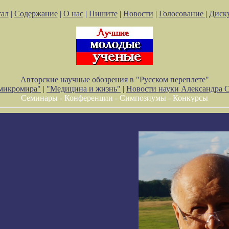
ал
|
Содержание
|
О нас
|
Пишите
|
Новости
|
Голосование
|
Диск
Авторские научные обозрения в "Русском переплете"
 микромира"
|
"Медицина и жизнь"
|
Новости науки Александра 
Семинары - Конференции - Симпозиумы - Конкурсы