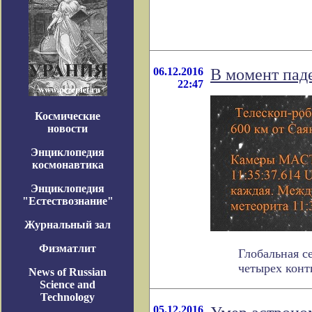
06.12.2016
В момент пад
22:47
Космические
новости
Энциклопедия
космонавтика
Энциклопедия
"Естествознание"
Журнальный зал
Физматлит
Глобальная с
четырех конти
News of Russian
Science and
Technology
05.12.2016