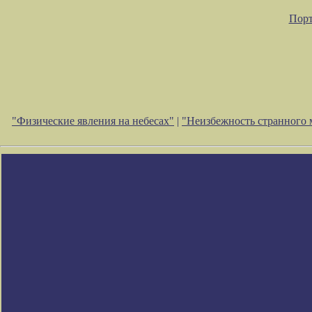
Порт
"Физические явления на небесах"
|
"Неизбежность странного