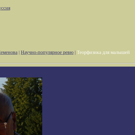
уссия
Семенова
|
Научно-популярное ревю
|
Теорфизика для малышей