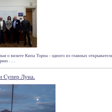
ьм о визите Кипа Торна - одного из главных открывател
ию . . .
и Супер Луна.