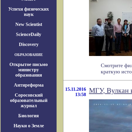
Успехи физических
наук
New Scientist
ScienceDaily
Discovery
ОБРАЗОВАНИЕ
Открытое письмо
Смотрите фил
министру
краткую истор
образования
Антиреформа
15.11.2016
МГУ, Вулкан 
13:58
Соросовский
образовательный
журнал
Биология
Науки о Земле