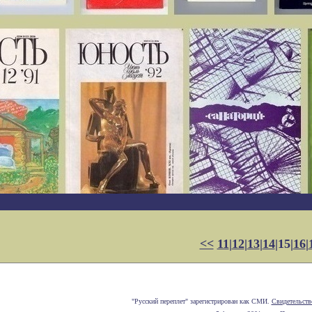
<<
11
|
12
|
13
|
14
|15|
16
|
"Русский переплет" зарегистрирован как СМИ.
Свидетельств