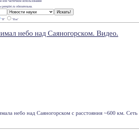
м или частичном использовании
pereplet.ru обязательна.
"И"
"Или"
имал небо над Саяногорском. Видео.
мала небо над Саяногорском с расстояния ~600 км. Сет