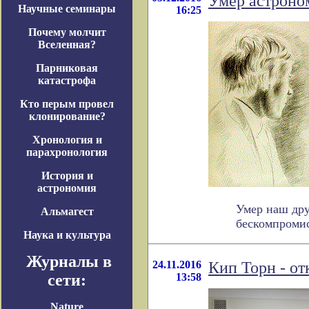
Умер астроно
Научные семинары
16:25
Почему молчит
Вселенная?
Парниковая
катастрофа
Кто перым провел
клонирование?
Хронология и
парахронология
История и
астрономия
Умер наш дру
Альмагест
бескомпромисс
Наука и культура
Журналы в
24.11.2016
Кип Торн - от
сети:
13:58
Nature