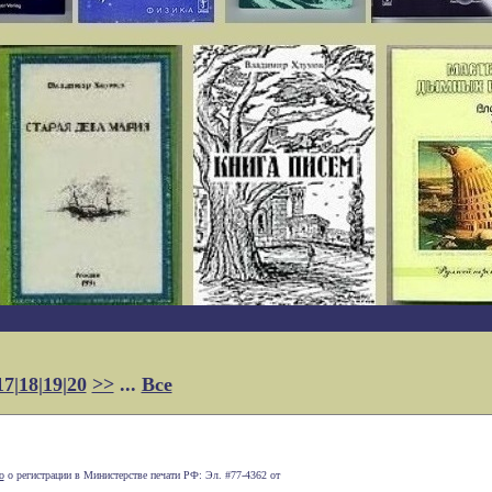
17
|
18
|
19
|
20
>>
...
Все
о
о регистрации в Министерстве печати РФ: Эл. #77-4362 от