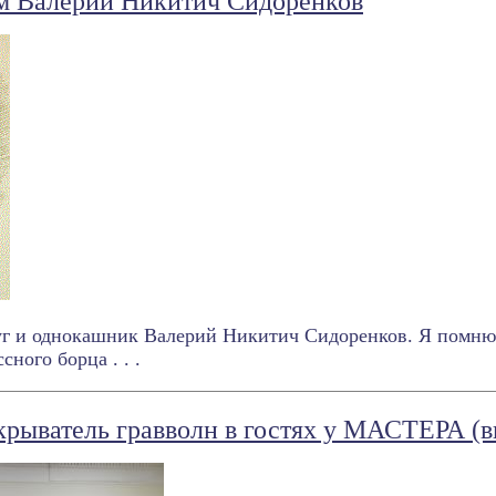
м Валерий Никитич Сидоренков
г и однокашник Валерий Никитич Сидоренков. Я помню к
ного борца . . .
крыватель гравволн в гостях у МАСТЕРА (в