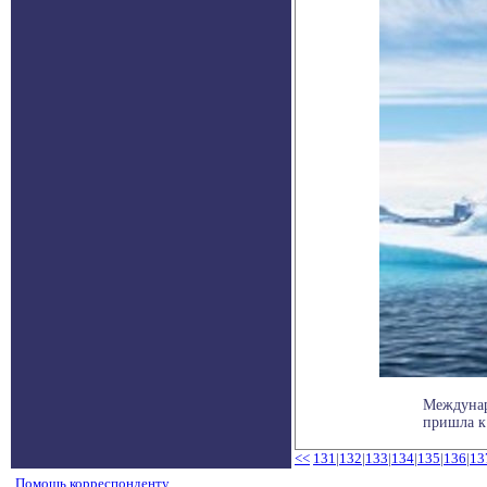
Междунар
пришла к
<<
131
|
132
|
133
|
134
|
135
|
136
|
13
Помощь корреспонденту