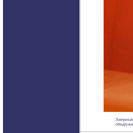
Американ
обнаружил