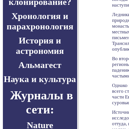
клонирование?
наступи
Хронология и
Ледники
природн
парахронология
монасты
местных
письмен
История и
Трансил
астрономия
опублик
Во втор
Альмагест
регионы
падению
частыми
Наука и культура
Однако 
Журналы в
всего с
части Е
суровые
сети:
Источни
исследо
Nature
оттуда,