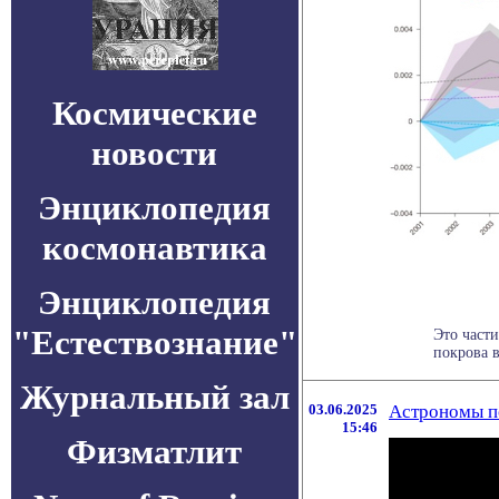
Космические
новости
Энциклопедия
космонавтика
Энциклопедия
"Естествознание"
Это част
покрова в
Журнальный зал
03.06.2025
Астрономы п
15:46
Физматлит