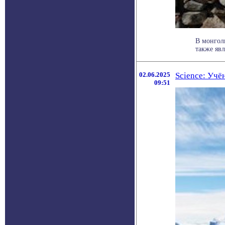
В монголь
также явл
02.06.2025
Science: Учё
09:51