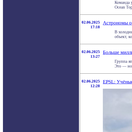
Команда 
Ocean Top
02.06.2025
Астрономы о
17:18
В холодн
объект, к
02.06.2025
Больше милли
13:27
Группа я
Это — нов
02.06.2025
EPSL: Учёные
12:28