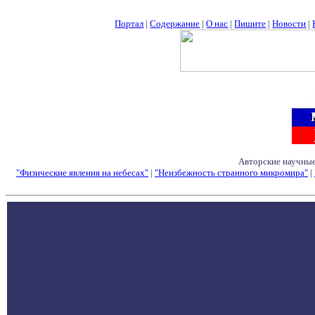
Портал
|
Содержание
|
О нас
|
Пишите
|
Новости
|
Авторские научные
"Физические явления на небесах"
|
"Неизбежность странного микромира"
|
Семинары - Конфе