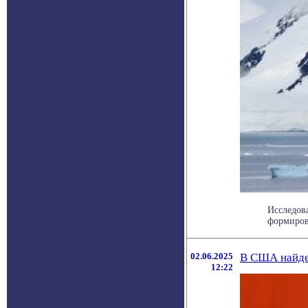
Исследов
формирова
02.06.2025
В США найде
12:22