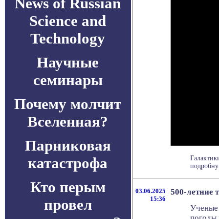
News of Russian
Science and
Technology
Научные
семинары
Почему молчит
Вселенная?
Парниковая
катастрофа
Галактик
подробную
Кто перым
03.06.2025
500-летние 
15:36
провел
Ученые 
погоды 