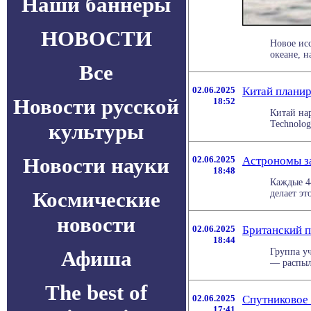
Наши баннеры
НОВОСТИ
Новое ис
океане, н
Все
02.06.2025
Китай планир
Новости русской
18:52
Китай на
Technolog
культуры
Новости науки
02.06.2025
Астрономы за
18:48
Каждые 4
Космические
делает эт
новости
02.06.2025
Британский п
18:44
Афиша
Группа у
— распыле
The best of
02.06.2025
Спутниковое 
17:41