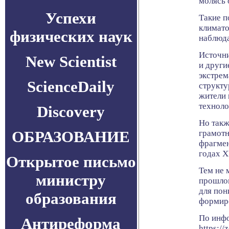
молясь 
Успехи
Такие п
климато
физических наук
наблюда
Источни
New Scientist
и други
экстрем
ScienceDaily
структу
жители 
техноло
Discovery
Но такж
ОБРАЗОВАНИЕ
грамотн
фрагмен
годах X
Открытое письмо
Тем не 
министру
прошлом
для пон
образования
формиро
По инф
Антиреформа
https:/