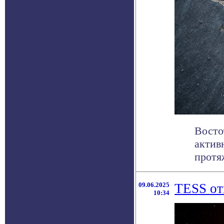
Восто
актив
протяж
09.06.2025
TESS от
10:34