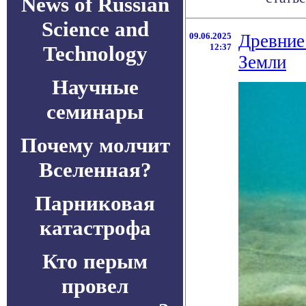
News of Russian
Science and
09.06.2025
Древние
Technology
12:37
Земли
Научные
семинары
Почему молчит
Вселенная?
Парниковая
катастрофа
Кто перым
провел