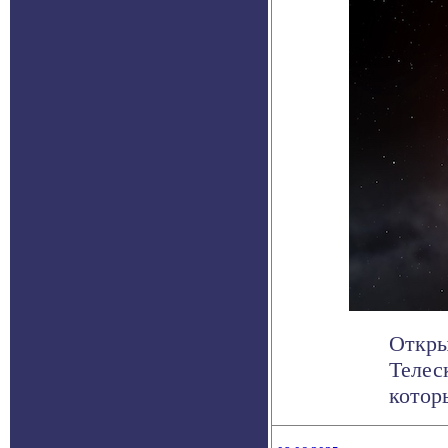
Откры
Телес
которы