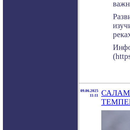
важн
Разв
изуч
река
Инфо
(http
09.06.2025
САЛАМ
11:11
ТЕМПЕ