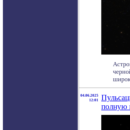
Астро
черно
широк
04.06.2025
Пульсац
12:01
полную 