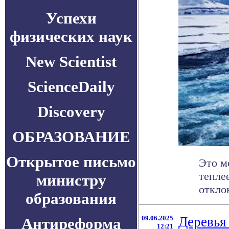
Успехи
физических наук
New Scientist
ScienceDaily
Discovery
ОБРАЗОВАНИЕ
Открытое письмо
Это м
тепле
министру
отклон
образования
09.06.2025
Деревья
Антиреформа
12:21