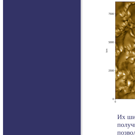
Их ши
получ
позвол