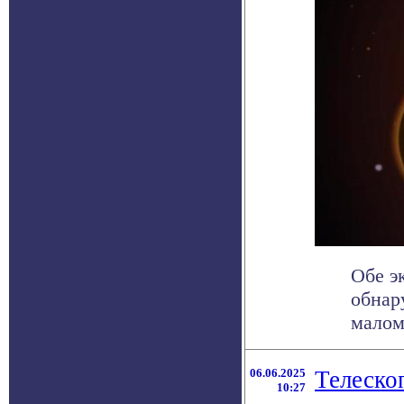
Обе э
обнар
малом
06.06.2025
Телеско
10:27