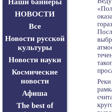
Веду
Наши баннеры
«Пол
НОВОСТИ
оказ
гора
Все
Посл
Новости русской
выбр
культуры
атмо
тече
Новости науки
тако
прос
Космические
новости
Реки
рамк
Афиша
счит
The best of
круг