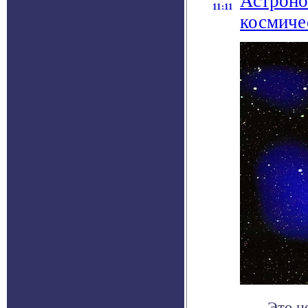
Астроно
11:11
космиче
Это н