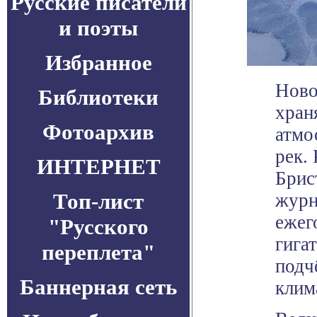
Русские писатели
и поэты
Избранное
Ново
Библиотеки
хран
Фотоархив
атмо
рек.
ИНТЕРНЕТ
Брис
Топ-лист
журн
ежег
"Русского
гига
переплета"
подч
Баннерная сеть
клим