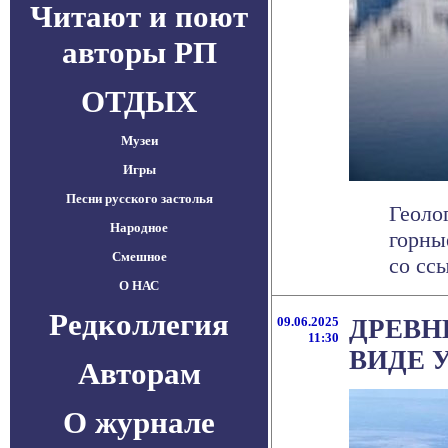
Читают и поют
авторы РП
ОТДЫХ
Музеи
Игры
Песни русского застолья
Геоло
Народное
горны
Смешное
со ссы
О НАС
Редколлегия
09.06.2025
ДРЕВН
11:30
ВИДЕ 
Авторам
О журнале