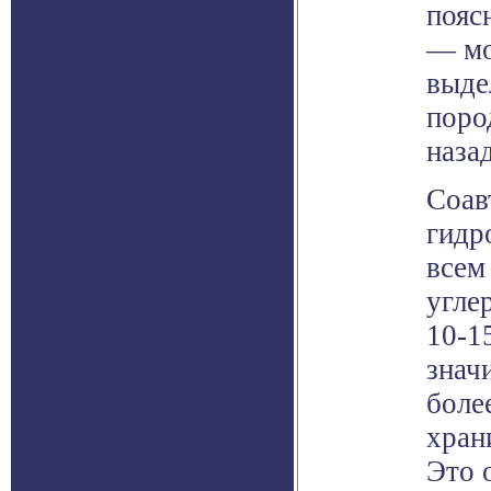
пояс
— мо
выде
поро
наза
Соав
гидр
всем
угле
10-1
знач
боле
хран
Это 