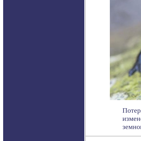
Потер
измен
земнов