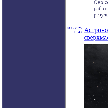
Оно с
работ
резуль
08.06.2025
Астроно
18:43
сверхма