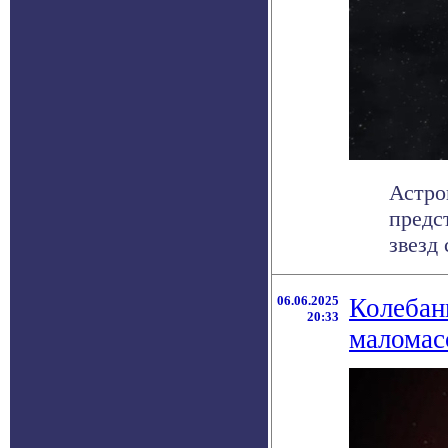
Астро
предс
звезд
06.06.2025
Колебан
20:33
маломас