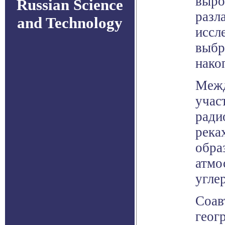
выро
Russian Science
разл
and Technology
иссл
выбр
нако
Межд
учас
ради
река
обра
атмо
угле
Соав
геог