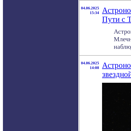
04.06.2025
Астроно
15:34
Пути с 
Астро
Млечн
наблюд
04.06.2025
Астроно
14:08
звездно