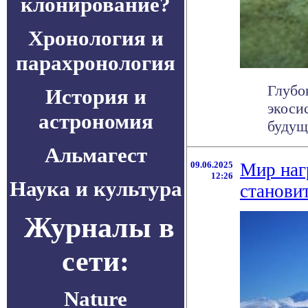
клонирование?
Хронология и
парахронология
Глубо
История и
экоси
астрономия
будущ
Альмагест
09.06.2025
Мир наг
12:26
Наука и культура
станови
Журналы в
сети:
Nature