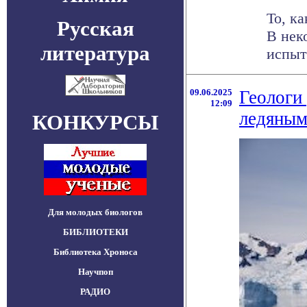
То, к
Русская
В нек
литература
испыт
09.06.2025
Геологи
12:09
ледяным
КОНКУРСЫ
Для молодых биологов
БИБЛИОТЕКИ
Библиотека Хроноса
Научпоп
РАДИО