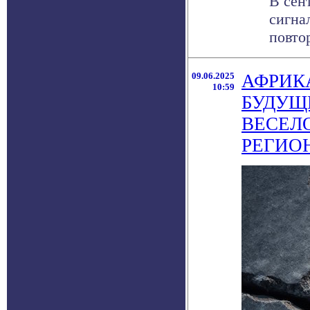
В сен
сигна
повтор
09.06.2025
АФРИК
10:59
БУДУЩ
ВЕСЕЛ
РЕГИО