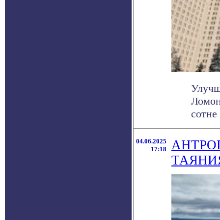
Улучш
Ломон
сотне 
04.06.2025
АНТРО
17:18
ТАЯНИ