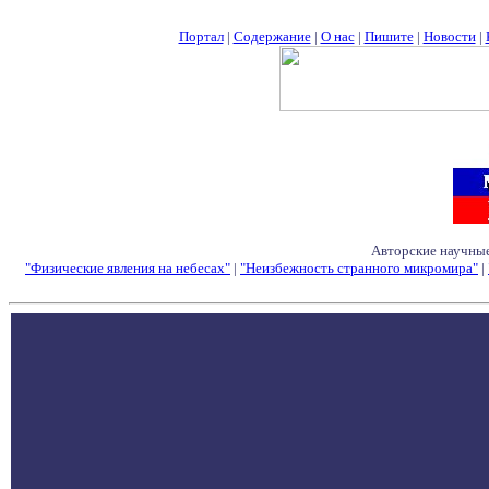
Портал
|
Содержание
|
О нас
|
Пишите
|
Новости
|
Авторские научные
"Физические явления на небесах"
|
"Неизбежность странного микромира"
|
Семинары - Конфе