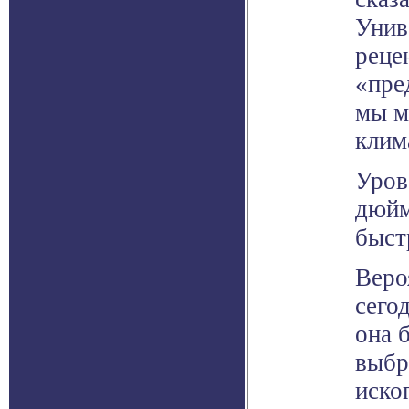
Унив
реце
«пре
мы м
клим
Уров
дюйм
быст
Веро
сего
она 
выбр
иско