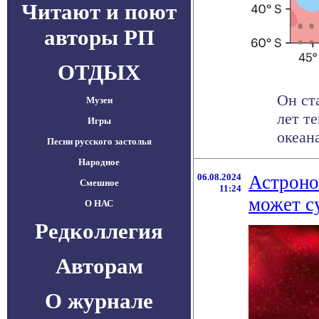
Читают и поют
авторы РП
ОТДЫХ
Он ст
Музеи
лет т
Игры
океана
Песни русского застолья
Народное
06.08.2024
Астроно
Смешное
11:24
может с
О НАС
Редколлегия
Авторам
О журнале