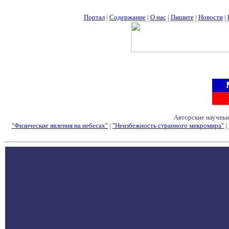
Портал
|
Содержание
|
О нас
|
Пишите
|
Новости
|
Авторские научные
"Физические явления на небесах"
|
"Неизбежность странного микромира"
|
Семинары - Конфе