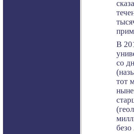
сказ
тече
тыся
прим
В 20
унив
со д
(наз
тот 
ныне
стар
(гео
милл
безо 