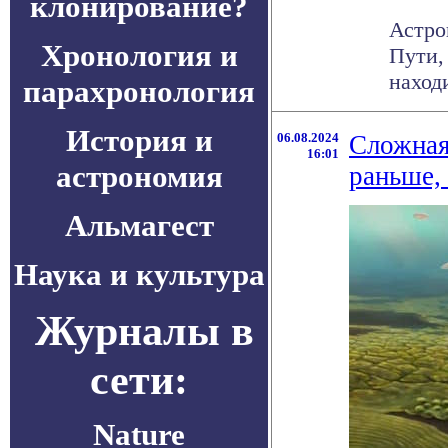
клонирование?
Астро
Хронология и
Пути,
находи
парахронология
История и
06.08.2024
Сложная
16:01
астрономия
раньше, 
Альмагест
Наука и культура
Журналы в
сети:
Nature