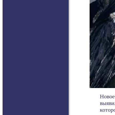
Новое 
выяви
котор