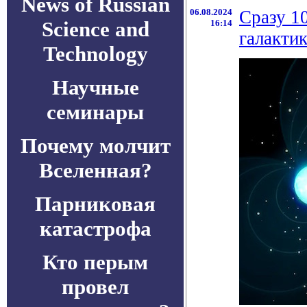
News of Russian
06.08.2024
Сразу 1
Science and
16:14
галакти
Technology
Научные
семинары
Почему молчит
Вселенная?
Парниковая
катастрофа
Кто перым
провел