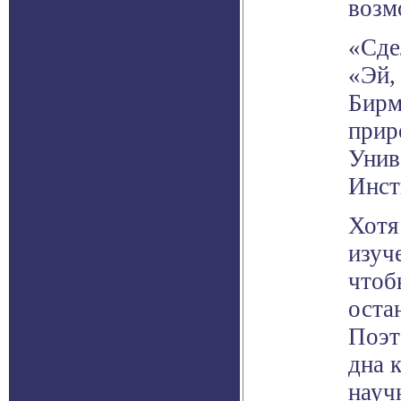
возм
«Сде
«Эй,
Бирм
прир
Унив
Инст
Хотя
изуч
чтоб
оста
Поэт
дна 
науч