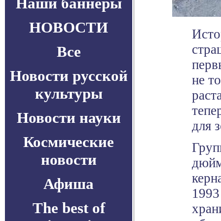
Наши баннеры
НОВОСТИ
Исто
стра
Все
перв
Новости русской
не т
культуры
раст
тепе
Новости науки
для 
Космические
Груп
новости
дюйм
керн
Афиша
1993
The best of
хран