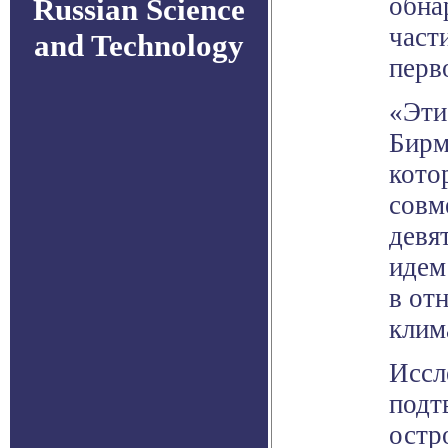
обна
Russian Science
част
and Technology
перв
«Эти
Бирм
кото
совм
девя
идем
в от
клим
Иссл
подт
остр