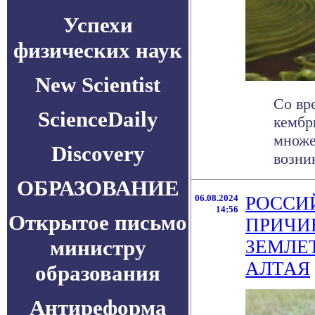
Успехи
физических наук
New Scientist
Со вр
ScienceDaily
кембр
множе
Discovery
возник
ОБРАЗОВАНИЕ
06.08.2024
РОССИ
14:56
Открытое письмо
ПРИЧИ
министру
ЗЕМЛЕ
АЛТАЯ
образования
Антиреформа