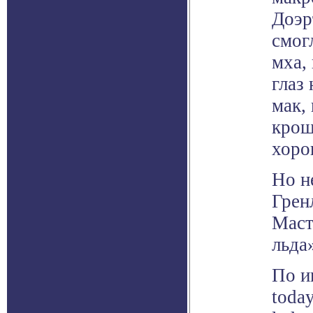
Доэр
смог
мха,
глаз
мак,
крош
хоро
Но н
Грен
Маст
льда
По и
toda