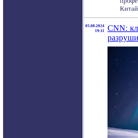
профе
Китай
05.08.2024
СNN: кл
19:11
разруши