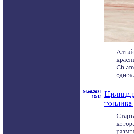
Алтай
красн
Chlam
однокл
04.08.2024
Цилиндр
18:45
топлива
Старт
котор
разме