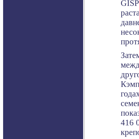
GISP
раст
давн
несо
прот
Зате
межд
друг
Кэмп
года
семе
пока
416 
креп