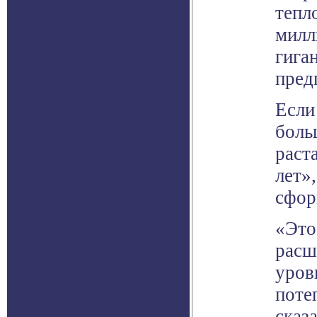
тепл
милл
гига
пред
Если
боль
раст
лет»
сфор
«Это
расш
уров
поте
сказ