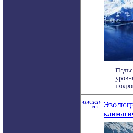
Подъе
уровн
покро
05.08.2024
Эволюци
19:20
климати