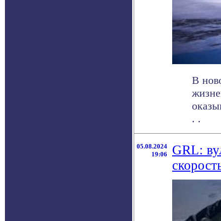
В нов
жизне
оказы
. .
05.08.2024
GRL: ву
19:06
скорость