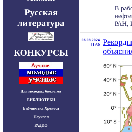
В раб
Русская
нефте
литература
РАН, 
06.08.2024
Рекордн
11:30
объясни
КОНКУРСЫ
Для молодых биологов
БИБЛИОТЕКИ
Библиотека Хроноса
Научпоп
РАДИО