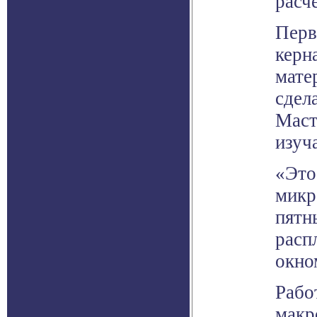
расч
Перв
керн
мате
сдел
Маст
изуч
«Это
микр
пятн
расп
окно
Рабо
макр