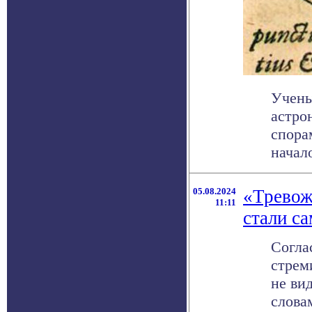
Учены
астро
спора
начало
05.08.2024
«Тревож
11:11
стали с
Согла
стрем
не ви
словам