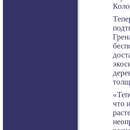
Коло
Тепе
подт
Грен
бесп
дост
экос
дере
толщ
«Теп
что 
раст
неоп