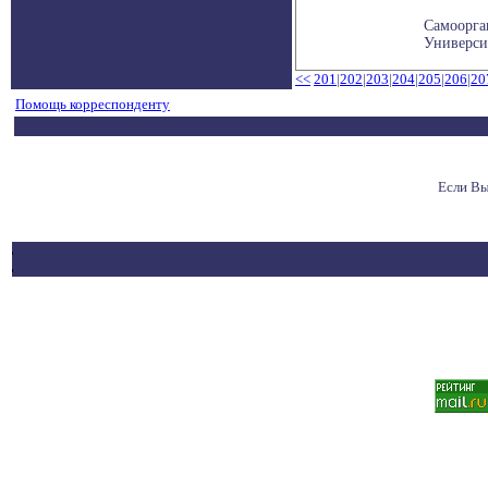
Самоорга
Университ
<<
201
|
202
|
203
|
204
|
205
|
206
|
20
Помощь корреспонденту
Если Вы