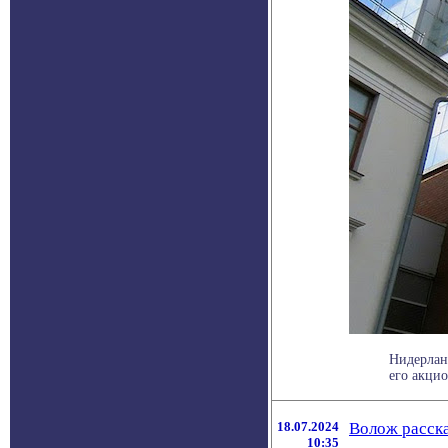
Нидерланд
его акцио
18.07.2024
Волож расска
10:35