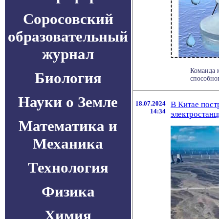
Соросовский
образовательный
журнал
Команда 
Биология
способно
Науки о Земле
18.07.2024
В Китае пос
14:34
электростан
Математика и
Механика
Технология
Физика
Химия