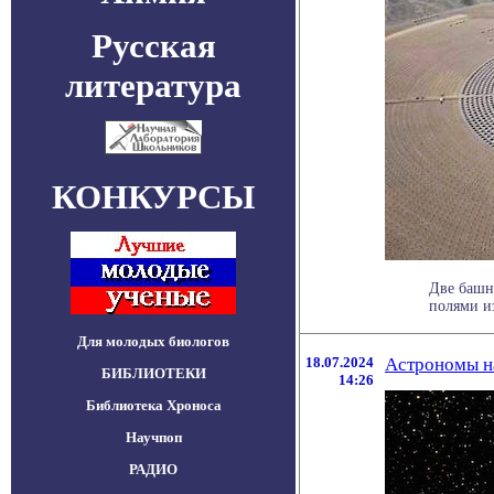
Русская
литература
КОНКУРСЫ
Две башн
полями и
Для молодых биологов
18.07.2024
Астрономы на
БИБЛИОТЕКИ
14:26
Библиотека Хроноса
Научпоп
РАДИО