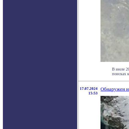
В июле 20
поисках к
17.07.2024
Обнаружен н
15:53