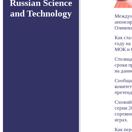
Russian Science
and Technology
Междун
анонсир
Олимпий
Как ста
году на
МОК и О
Столица
сроки п
на данн
Сообща
комитет
претенд
Схожий 
серии 2
соревно
играх.
Как пер