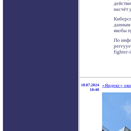
действи
насчёт 
Киберс
данным 
якобы 
По инфо
pervyye-
fighter-
18.07.2024
«Яндекс» око
10:40