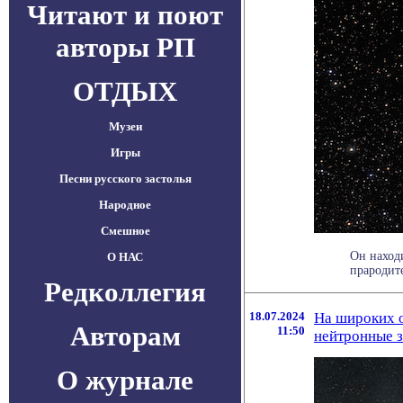
Читают и поют
авторы РП
ОТДЫХ
Музеи
Игры
Песни русского застолья
Народное
Смешное
Он наход
О НАС
прародите
Редколлегия
18.07.2024
На широких 
Авторам
11:50
нейтронные 
О журнале