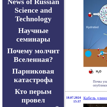
News of Russian
Science and
Technology
Научные
семинары
Почему молчит
Вселенная?
Парниковая
катастрофа
Почва ул
опубликов
Кто перым
провел
18.07.2024
Кабель длино
15:37