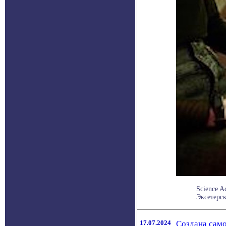
Science 
Эксетерск
17.07.2024
Создана сам