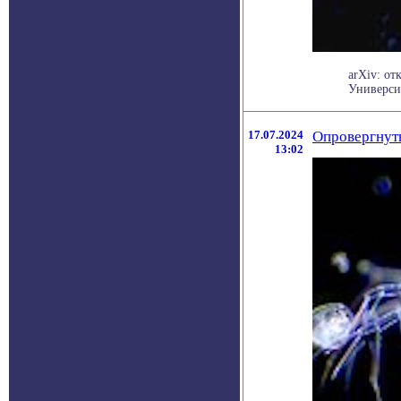
arXiv: о
Универси
17.07.2024
Опровергнут
13:02