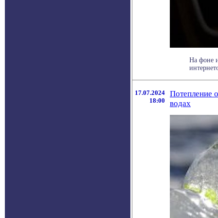
На фоне 
интернето
17.07.2024
Потепление о
18:00
водах