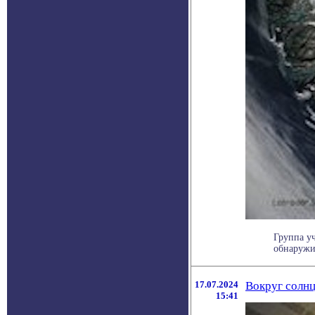
Группа у
обнаружил
17.07.2024
Вокруг солн
15:41