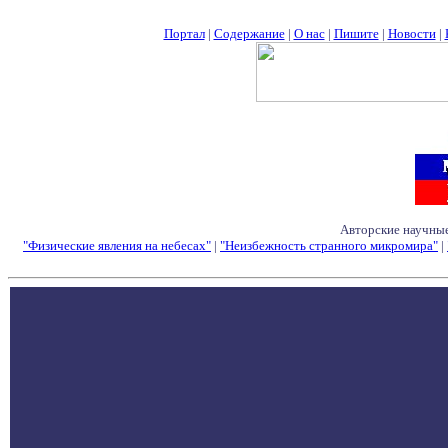
Портал
|
Содержание
|
О нас
|
Пишите
|
Новости
|
Авторские научные
"Физические явления на небесах"
|
"Неизбежность странного микромира"
|
Семинары - Конфе