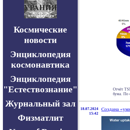
Космические
новости
Энциклопедия
космонавтика
Энциклопедия
"Естествознание"
Отчёт TS
бума. По 
Журнальный зал
18.07.2024
Создана «умн
15:42
Физматлит