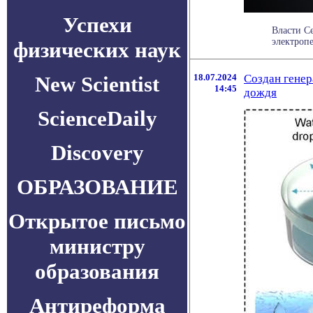
Успехи
Власти С
электропе
физических наук
New Scientist
18.07.2024
Создан генер
14:45
дождя
ScienceDaily
Discovery
ОБРАЗОВАНИЕ
Открытое письмо
министру
образования
Антиреформа