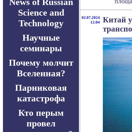
News of Russian
площа
Science and
02.07.2024
Китай у
Technology
12:04
трансп
Научные
семинары
Почему молчит
Вселенная?
Парниковая
катастрофа
Кто перым
провел