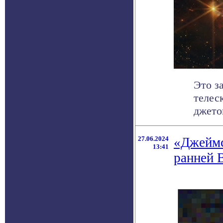
Это з
телес
джетов
27.06.2024
«Джеймс
13:41
ранней 