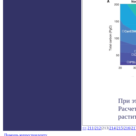
При э
Расче
расти
<<
211
|
212
|213|
214
|
215
|
216
|
21
Помощь корреспонденту