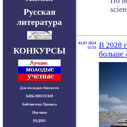
По и
scie
Русская
литература
02.07.2024
В 2028 г
11:55
КОНКУРСЫ
больше 
Для молодых биологов
БИБЛИОТЕКИ
Библиотека Хроноса
Научпоп
РАДИО