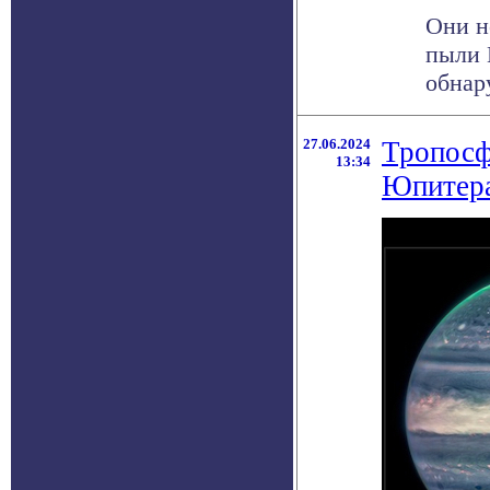
Они н
пыли 
обнар
27.06.2024
Тропосф
13:34
Юпитера