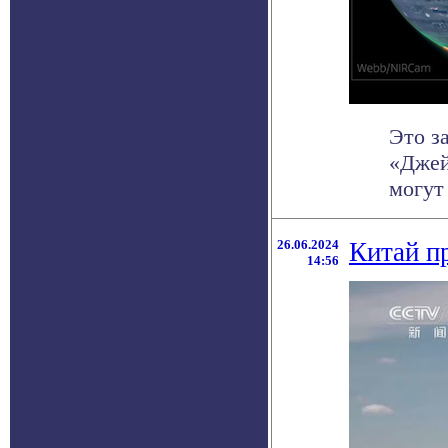
Это з
«Джей
могут
26.06.2024
Китай п
14:56