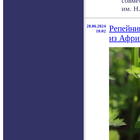
совме
им. Н.
28.06.2024
Репейни
18:02
из Афр