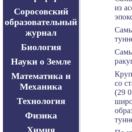
из а
Соросовский
эпок
образовательный
Самы
журнал
тунн
Биология
Самы
Науки о Земле
раку
Круп
Математика и
со с
Механика
(29 
Технология
широ
обра
Физика
тунн
Химия