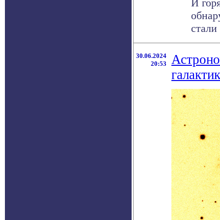
И гор
обнар
стали
30.06.2024
Астроно
20:53
галакти