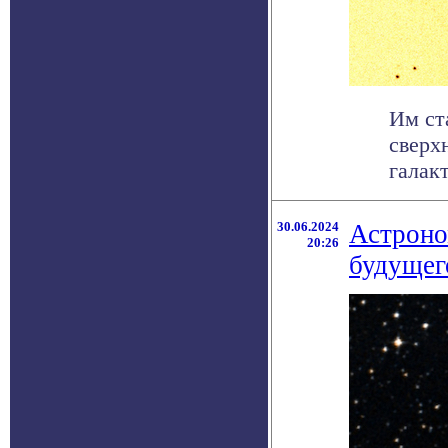
Им ст
сверх
галак
30.06.2024
Астроно
20:26
будущег