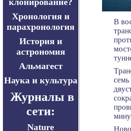
клонирование?
Хронология и
В во
парахронология
тран
прот
История и
мост
астрономия
тунн
Альмагест
Тран
Наука и культура
семь
двус
Журналы в
сокр
пров
сети:
мину
Nature
Ново