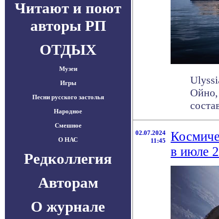
Читают и поют
авторы РП
ОТДЫХ
Музеи
Ulyss
Игры
Ойно,
Песни русского застолья
состав
Народное
Смешное
02.07.2024
Космиче
О НАС
11:45
в июле 2
Редколлегия
Авторам
О журнале