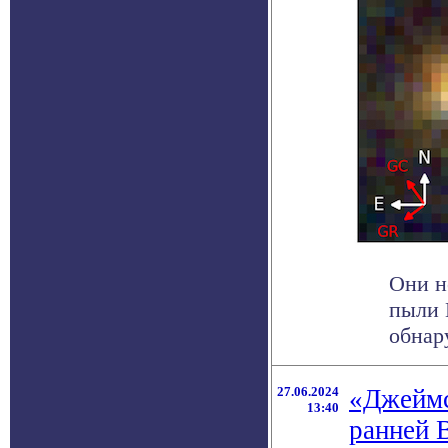
Они н
пыли 
обнар
27.06.2024
«Джеймс
13:40
ранней 