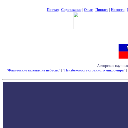
Портал
|
Содержание
|
О нас
|
Пишите
|
Новости
|
Авторские научные
"Физические явления на небесах"
|
"Неизбежность странного микромира"
|
Семинары - Конфе