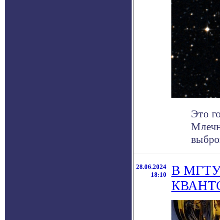
Это г
Млечн
выбро
28.06.2024
В МГТ
18:10
КВАНТ