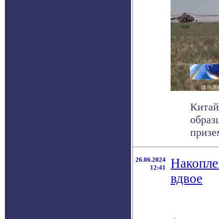
Китай
образ
призе
26.06.2024
Накопле
12:41
вдвое