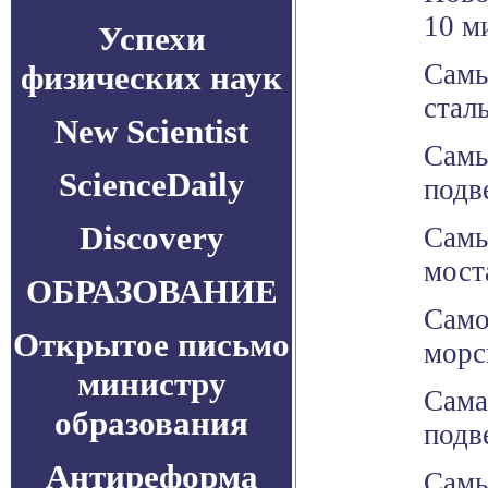
10 м
Успехи
Самы
физических наук
стал
New Scientist
Самы
ScienceDaily
подв
Discovery
Самы
мост
ОБРАЗОВАНИЕ
Само
Открытое письмо
морс
министру
Сама
образования
подв
Антиреформа
Самы