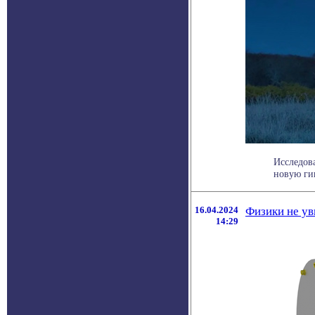
Исследов
новую гип
16.04.2024
Физики не ув
14:29