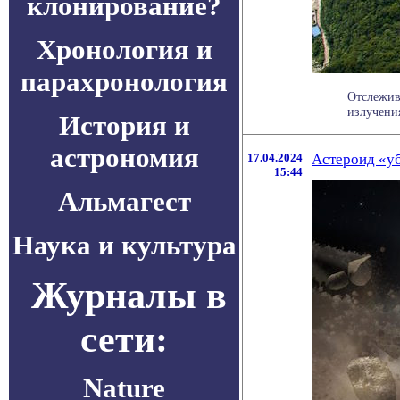
клонирование?
Хронология и
парахронология
Отслежив
излучени
История и
астрономия
17.04.2024
Астероид «уб
15:44
Альмагест
Наука и культура
Журналы в
сети:
Nature