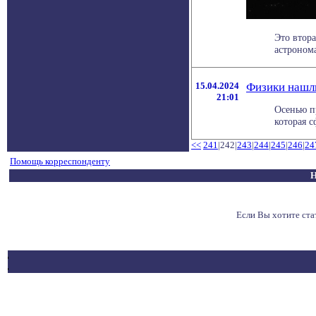
Это втора
астроном
15.04.2024
Физики нашл
21:01
Осенью п
которая с
<<
241
|242|
243
|
244
|
245
|
246
|
24
Помощь корреспонденту
Н
Если Вы хотите ст