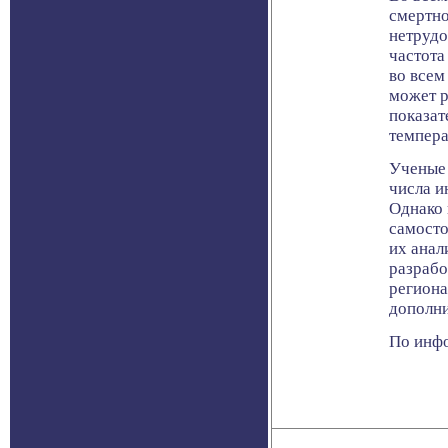
смертно
нетрудо
частота
во всем
может р
показат
темпера
Ученые 
числа и
Однако 
самосто
их анал
разрабо
региона
дополни
По инфо