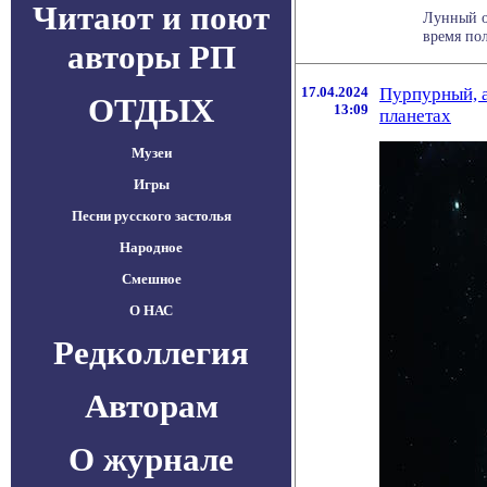
Читают и поют
Лунный о
время пол
авторы РП
17.04.2024
Пурпурный, а
ОТДЫХ
13:09
планетах
Музеи
Игры
Песни русского застолья
Народное
Смешное
О НАС
Редколлегия
Авторам
О журнале