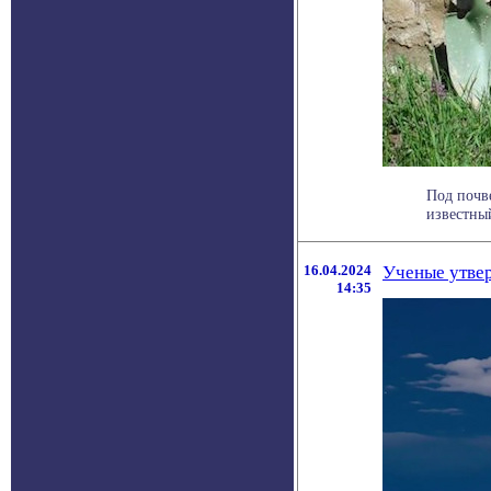
Под почв
известный
16.04.2024
Ученые утвер
14:35