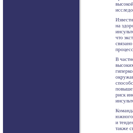
высокой
исследо
Известн
на здор
инсульт
что экс
связано
процесс
В частн
высоких
гиперко
окружаю
способс
повышен
риск ин
инсульт
Команда
южного 
и тенде
также с