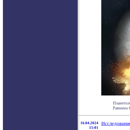
Планетол
Равнина С
16.04.2024
Исследование
15:01