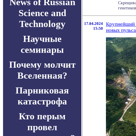
News of Russian
Скрещива
генетиков
Science and
Technology
17.04.2024
Крупнейший в
15:50
новых пульс
Научные
семинары
Почему молчит
Вселенная?
Парниковая
катастрофа
Кто перым
провел