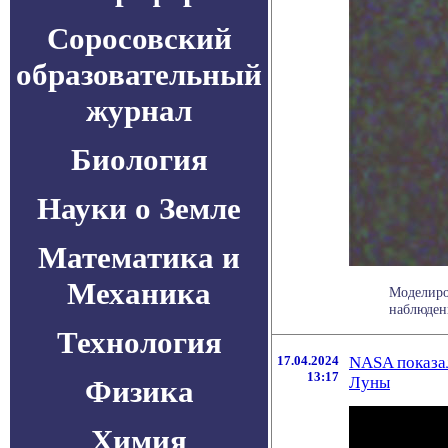
Соросовский
образовательный
журнал
Биология
Науки о Земле
Математика и
Механика
Моделиро
наблюдени
Технология
17.04.2024
NASA показал
13:17
Луны
Физика
Химия