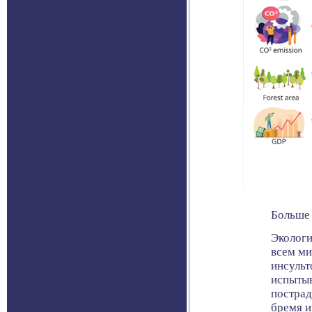
Больше 
Экологи
всем ми
инсульт
испытыв
пострад
бремя и