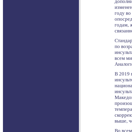
дополни
изменен
году во
опосред
годам, 
связанн
Стандар
по возр
инсульт
всем ми
Аналоги
В 2019 
инсульт
национа
инсульт
Македон
произош
темпера
скоррек
выше, ч
Во всем