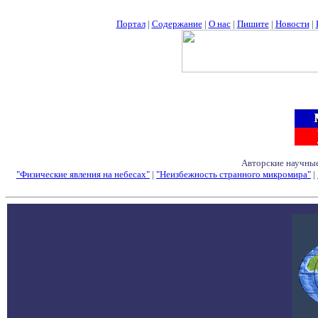
Портал
|
Содержание
|
О нас
|
Пишите
|
Новости
|
Авторские научные
"Физические явления на небесах"
|
"Неизбежность странного микромира"
|
Семинары - Конфе