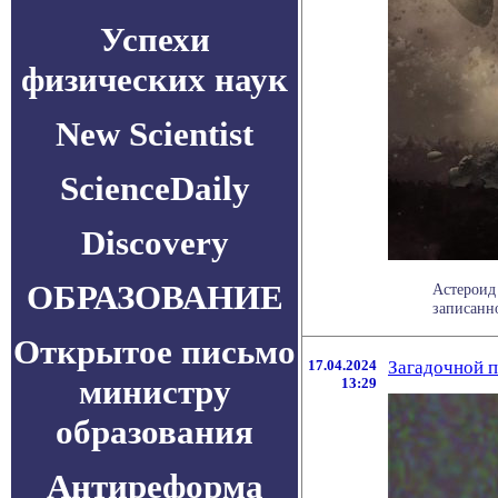
Успехи
физических наук
New Scientist
ScienceDaily
Discovery
ОБРАЗОВАНИЕ
Астероид
записанно
Открытое письмо
17.04.2024
Загадочной п
министру
13:29
образования
Антиреформа