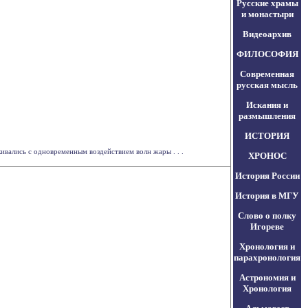
Русские храмы
и монастыри
Видеоархив
ФИЛОСОФИЯ
Современная
русская мысль
Искания и
размышления
ИСТОРИЯ
вались с одновременным воздействием волн жары . . .
ХРОНОС
История России
История в МГУ
Слово о полку
Игореве
Хронология и
парахронология
Астрономия и
Хронология