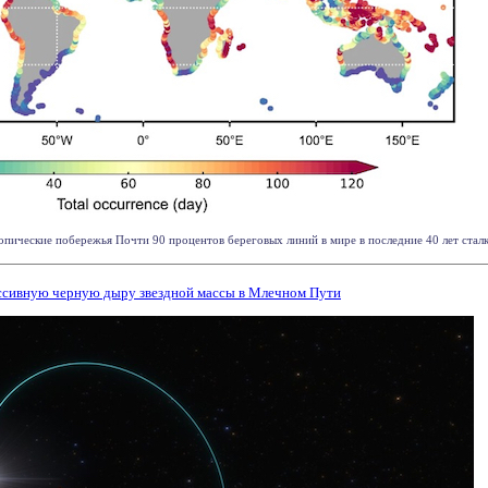
ические побережья Почти 90 процентов береговых линий в мире в последние 40 лет сталки
ассивную черную дыру звездной массы в Млечном Пути