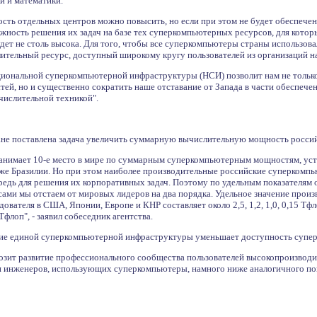
и и математики.
ь отдельных центров можно повысить, но если при этом не будет обеспечен
можность решения их задач на базе тех суперкомпьютерных ресурсов, для кото
удет не столь высока. Для того, чтобы все суперкомпьютеры страны использо
ительный ресурс, доступный широкому кругу пользователей из организаций нау
ациональной суперкомпьютерной инфраструктуры (НСИ) позволит нам не только
й, но и существенно сократить наше отставание от Запада в части обеспече
ислительной техникой".
ане поставлена задача увеличить суммарную вычислительную мощность российс
занимает 10-е место в мире по суммарным суперкомпьютерным мощностям, ус
же Бразилии. Но при этом наиболее производительные российские суперкомп
редь для решения их корпоративных задач. Поэтому по удельным показателям
ми мы отстаем от мировых лидеров на два порядка. Удельное значение произ
ователя в США, Японии, Европе и КНР составляет около 2,5, 1,2, 1,0, 0,15 Тфл
Тфлоп", - заявил собеседник агентства.
вие единой суперкомпьютерной инфраструктуры уменьшает доступность супер
мозит развитие профессионального сообщества пользователей высокопроизводи
и инженеров, использующих суперкомпьютеры, намного ниже аналогичного пока