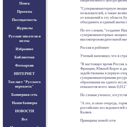
Национального центра физик
Поиск
"Суперкомпьютерную мощност
Проекты
пользователей, а также воз
от вложений в эту область б
Посещаемость
объединить в единый вычисл
Журналы
По его словам, "создание Н
суперкомпьютерных мощносте
Русские писатели и
высокопроизводительной выч
поэты
Россия в рейтинге
Избранное
Ученый напомнил, что в стр
Библиотеки
"В настоящее время Россия 
Фотоархив
Франции, Южной Корее и да
задействованы в первую оче
ИНТЕРНЕТ
суперкомпьютерными ресурса
Топ-лист "Русского
образования на одного исслед
переплета"
показателя всего лишь 0,012 
Баннерная сеть
По словам ученого, отсутст
Наши баннеры
"А это, в свою очередь, тор
российских исследователей 
НОВОСТИ
Каляев.
Все
Принципы новой сети