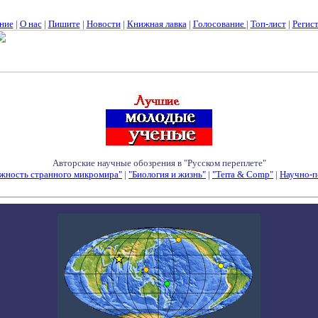
ние
|
О нас
|
Пишите
|
Новости
|
Книжная лавка
|
Голосование
|
Топ-лист
|
Регис
Авторские научные обозрения в "Русском переплете"
жность странного микромира"
|
"Биология и жизнь"
|
"Terra & Comp"
|
Научно-п
Семинары - Конференции - Симпозиумы - Конкурсы