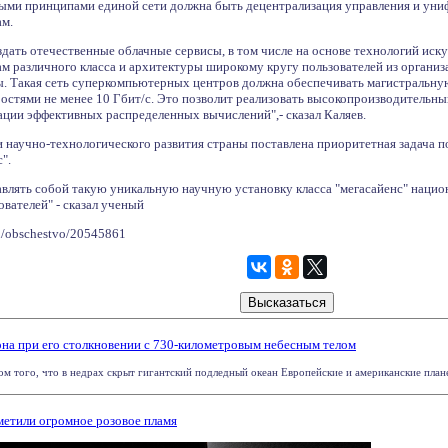
ыми принципами единой сети должна быть децентрализация управления и уни
м.
дать отечественные облачные сервисы, в том числе на основе технологий иск
 различного класса и архитектуры широкому кругу пользователей из органи
ы. Такая сеть суперкомпьютерных центров должна обеспечивать магистральную
оростями не менее 10 Гбит/с. Это позволит реализовать высокопроизводител
ации эффективных распределенных вычислений",- сказал Каляев.
ии научно-технологического развития страны поставлена приоритетная задача 
".
тавлять собой такую уникальную научную установку класса "мегасайенс" наци
вателей" - сказал ученый
ru/obschestvo/20545861
на при его столкновении с 730-километровым небесным телом
ом того, что в недрах скрыт гигантский подледный океан Европейские и американские плане
метили огромное розовое пламя