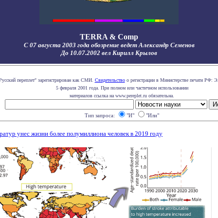
TERRA & Comp
С 07 августа 2003 года обозрение ведет Александр Семенов
До 10.07.2002 вел Кирилл Крылов
Русский переплет" зарегистрирован как СМИ.
Свидетельство
о регистрации в Министерстве печати РФ: Э
5 февраля 2001 года. При полном или частичном использовании
материалов ссылка на www.pereplet.ru обязательна.
Тип запроса:
"И"
"Или"
ратур унес жизни более полумиллиона человек в 2019 году