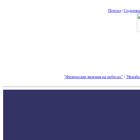
Портал
|
Содержа
"Физические явления на небесах"
|
"Неизбе