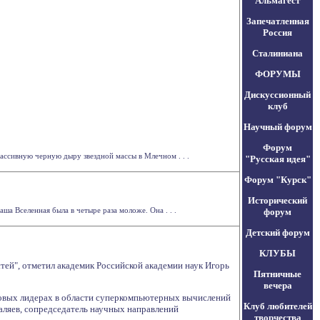
Альмагест
Запечатленная
Россия
Сталиниана
ФОРУМЫ
Дискуссионный
клуб
Научный форум
Форум
ассивную черную дыру звездной массы в Млечном . . .
"Русская идея"
Форум "Курск"
Исторический
а Вселенная была в четыре раза моложе. Она . . .
форум
Детский форум
КЛУБЫ
ей", отметил академик Российской академии наук Игорь
Пятничные
вечера
ровых лидерах в области суперкомпьютерных вычислений
Клуб любителей
Каляев, сопредседатель научных направлений
творчества