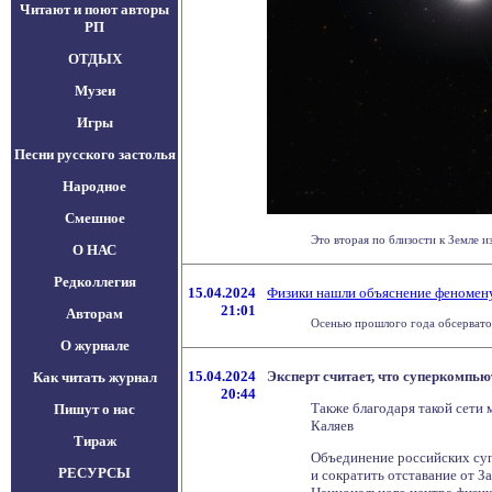
Читают и поют авторы
РП
ОТДЫХ
Музеи
Игры
Песни русского застолья
Народное
Смешное
Это вторая по близости к Земле 
О НАС
Редколлегия
15.04.2024
Физики нашли объяснение феномен
21:01
Авторам
Осенью прошлого года обсерватор
О журнале
15.04.2024
Эксперт считает, что суперкомпью
Как читать журнал
20:44
Также благодаря такой сети
Пишут о нас
Каляев
Тираж
Объединение российских суп
РЕСУРСЫ
и сократить отставание от З