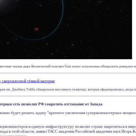
известная черная дыра Космический телескоп Gaia помог астрономам обнаружить рекордно м
у сверхплотной тёмной материи
ия им. Джеймса Уэбба обнаружила массивную галактику, которая сформировалась, когда наш
терная сеть позволит РФ сократить отставание от Запада
 можно будет решить задачу "кратного увеличения суперкомпьютерных мощност
еркомпьютеров в единую инфраструктуру позволит стране закрепиться в ми
апада в этой области, заявил ТАСС академик Российской академии наук Игорь 