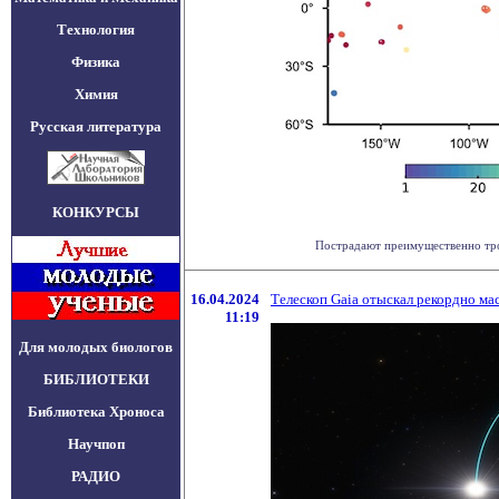
Технология
Физика
Химия
Русская литература
КОНКУРСЫ
Пострадают преимущественно троп
16.04.2024
Телескоп Gaia отыскал рекордно м
11:19
Для молодых биологов
БИБЛИОТЕКИ
Библиотека Хроноса
Научпоп
РАДИО