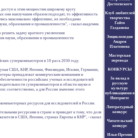
Достоевского
 доступ к этим мощностям широкому кругу
Клуб любителей
рых они наилучшим образом подходят, то эффективность
творчества
вались максимально эффективно, их необходимо
Гайто
ки, образования и промышленности", - сказал академик.
Газданова
 решить задачу кратного увеличения
Энциклопедия
ния науки, образования и промышленности
Андрея
Платонова
Мастерская
перевода
ких суперкомпьютеров в 10 раз к 2030 году.
КОНКУРСЫ
тупая США, КНР, Японии, Финляндии, Италии, Германии,
ьютеры принадлежат коммерческим компаниям и
За вклад в
 обеспеченности российских ученых и исследователей
русскую
водительности суперкомпьютеров в области науки и
культуру
опс соответственно, а для России значение этого
публикациями в
Интернете
компьютерных ресурсов для исследователей в России.
Литературный
конкурс
тельными ресурсами в стране и приводит к тому, что доля
зателя в США, Японии, странах Европы и КНР", - сказал
Читательский
конкурс
Илья-Премия