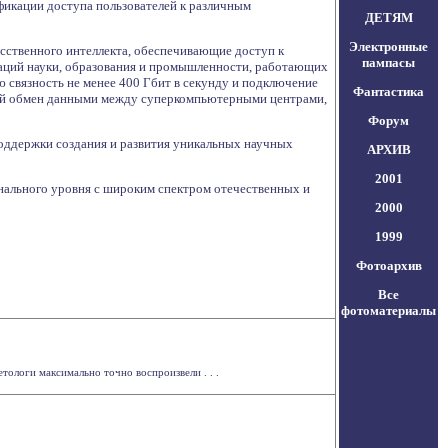
фикации доступа пользователей к различным
ДЕТЯМ
Электронные
усственного интеллекта, обеспечивающие доступ к
пампасы
заций науки, образования и промышленности, работающих
 связность не менее 400 Гбит в секунду и подключение
Фантастика
ьный обмен данными между суперкомпьютерными центрами,
Форум
поддержки создания и развития уникальных научных
АРХИВ
2001
онального уровня с широким спектром отечественных и
2000
1999
Фотоархив
Все
фотоматериалы
тологи максимально точно воспроизвели . . .