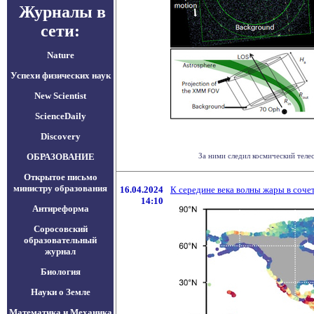
Журналы в
сети:
Nature
Успехи физических наук
New Scientist
ScienceDaily
Discovery
ОБРАЗОВАНИЕ
За ними следил космический теле
Открытое письмо
министру образования
16.04.2024
К середине века волны жары в соче
14:10
Антиреформа
Соросовский
образовательный
журнал
Биология
Науки о Земле
Математика и Механика