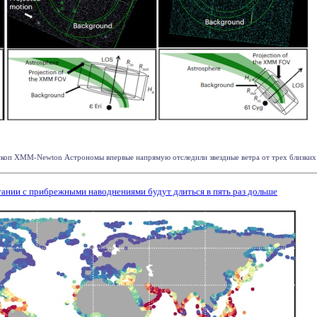
скоп XMM-Newton Астрономы впервые напрямую отследили звездные ветра от трех близких к 
тании с прибрежными наводнениями будут длиться в пять раз дольше