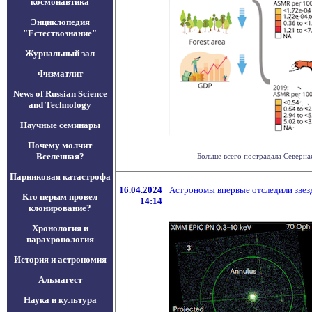
космонавтика
Энциклопедия
"Естествознание"
Журнальный зал
Физматлит
News of Russian Science
and Technology
Научные семинары
Почему молчит
Вселенная?
Больше всего пострадала Северная
Парниковая катастрофа
16.04.2024
Астрономы впервые отследили звез
Кто перым провел
14:14
клонирование?
Хронология и
парахронология
История и астрономия
Альмагест
Наука и культура