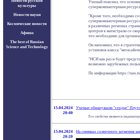
Новости русской
Ученый пояснил, что основн
культуры
суперкомпьютерным ресурса
Новости науки
"Кроме того, необходимо соз
суперкомпьютерным ресурсам
Космические новости
в различных регионах стран
центров к магистрали со ск
Афиша
что необходимо для организ
The best of Russian
Он напомнил, что в стратег
Science and Technology
установок класса "мегасайенс
"НСИ как раз и будет предс
возможно зарубежных пользо
По информации https://tass.
15.04.2024
Ученые обнаружили "сердце" Плуто
20:40
Его свойства являются индикатор
15.04.2024
На снимках солнечного затмения за
20:20