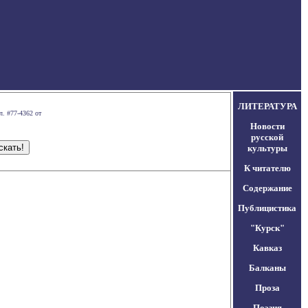
ЛИТЕРАТУРА
л. #77-4362 от
Новости
русской
культуры
К читателю
Содержание
Публицистика
"Курск"
Кавказ
Балканы
Проза
Поэзия