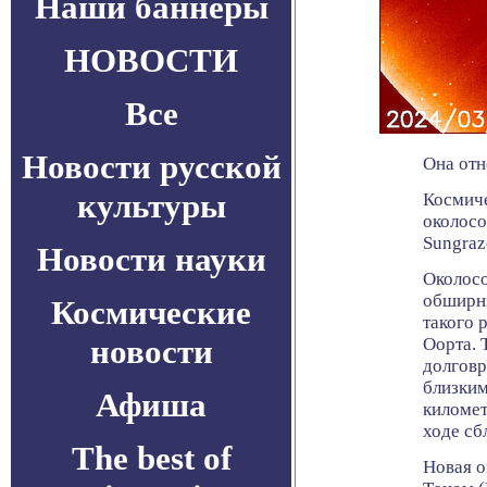
Наши баннеры
НОВОСТИ
Все
Новости русской
Она отн
культуры
Космиче
околосо
Sungraz
Новости науки
Околосо
обширны
Космические
такого 
новости
Оорта. 
долговр
близким
Афиша
километ
ходе сб
The best of
Новая о