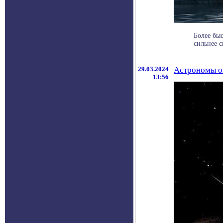
Более бы
сильнее с
29.03.2024
Астрономы о
13:56