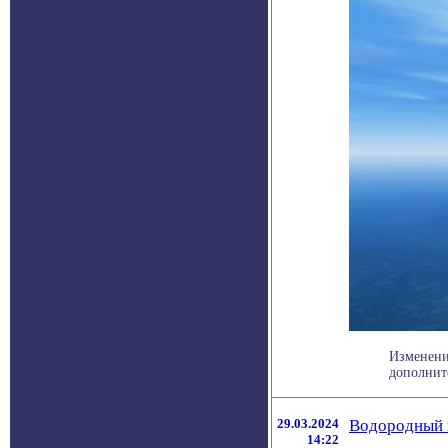
Изменени
дополнит
29.03.2024
Водородный п
14:22