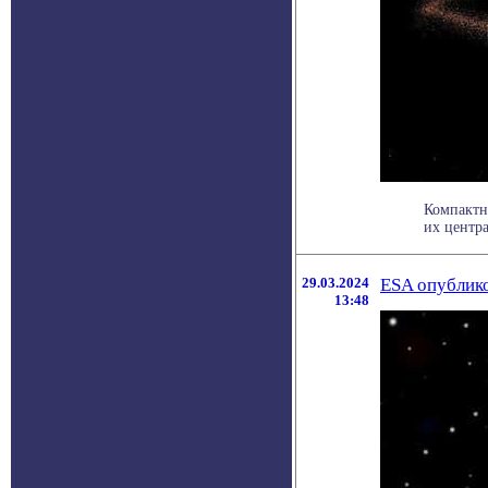
Компактн
их центра
29.03.2024
ESA опублико
13:48