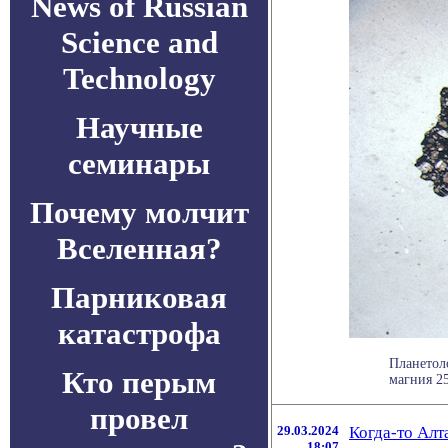
News of Russian
Science and
Technology
Научные
семинары
Почему молчит
Вселенная?
Парниковая
катастрофа
Планетол
Кто перым
магния 25
провел
29.03.2024
Когда-то Алт
18:07