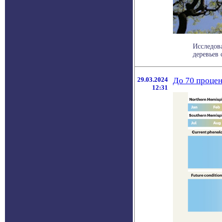
Исследов
деревьев 
29.03.2024
До 70 процен
12:31