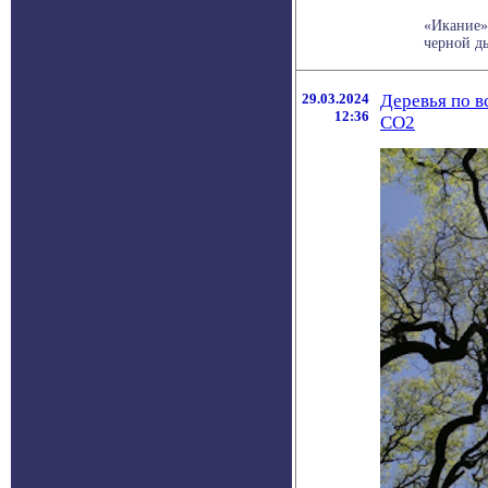
«Икание»
черной д
29.03.2024
Деревья по в
12:36
СО2