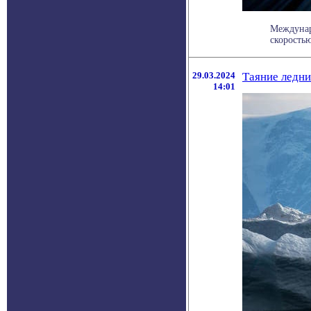
Междунар
скоростью
29.03.2024
Таяние ледни
14:01