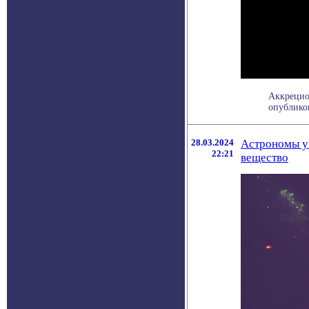
Аккрецио
опубликов
28.03.2024
Астрономы ув
22:21
вещество