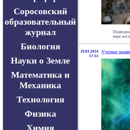
Соросовский
образовательный
журнал
Подводны
мере восх
Биология
29.03.2024
Ученые выяв
17:53
Науки о Земле
Математика и
Механика
Технология
Физика
Химия