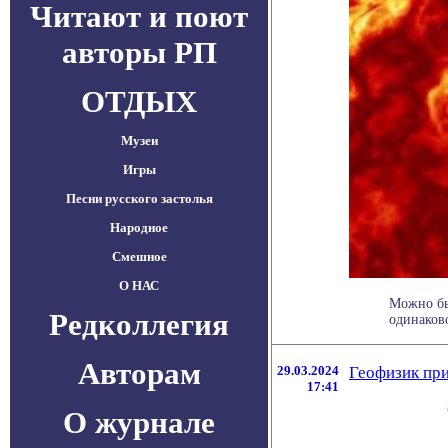
Читают и поют
авторы РП
ОТДЫХ
Музеи
Игры
Песни русского застолья
Народное
Смешное
О НАС
Можно бы
Редколлегия
одинаково
Авторам
29.03.2024
Геофизик при
17:41
О журнале