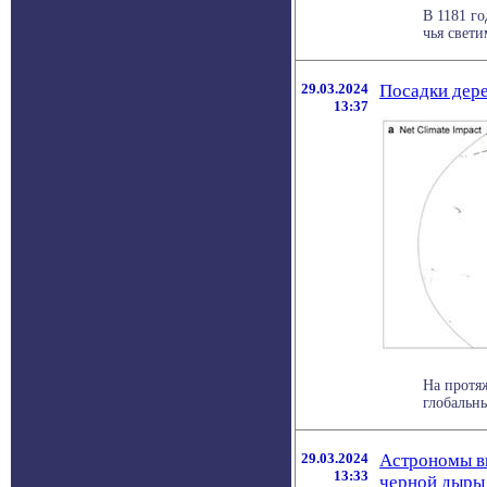
В 1181 г
чья свети
29.03.2024
Посадки дере
13:37
На протя
глобальны
29.03.2024
Астрономы в
13:33
черной дыры