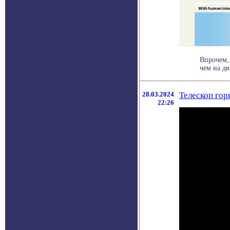
Впрочем,
чем на дв
28.03.2024
Телескоп гор
22:26