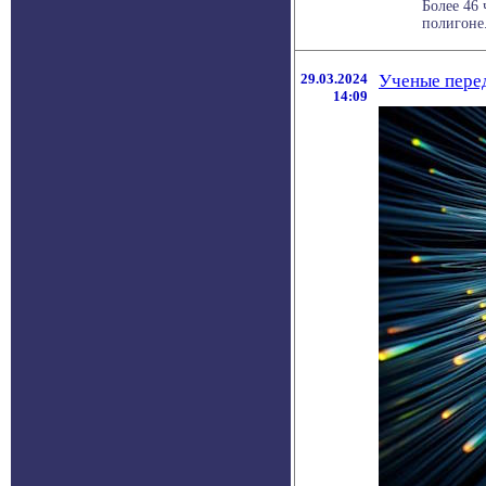
Более 46
полигоне
29.03.2024
Ученые перед
14:09