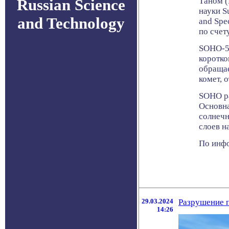
Russian Science
Таном (
науки S
and Technology
and Spe
по счет
SOHO-50
коротко
обращае
комет, 
SOHO ра
Основна
солнечн
слоев н
По инфо
29.03.2024
Разрушение 
14:26