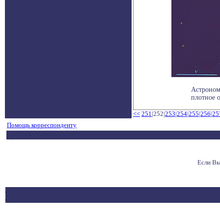
Астроном
плотное о
<<
251
|252|
253
|
254
|
255
|
256
|
25
Помощь корреспонденту
Если Вы