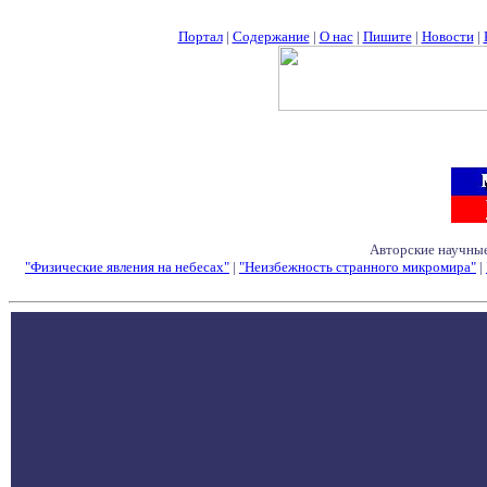
Портал
|
Содержание
|
О нас
|
Пишите
|
Новости
|
Авторские научные
"Физические явления на небесах"
|
"Неизбежность странного микромира"
|
Семинары - Конфе