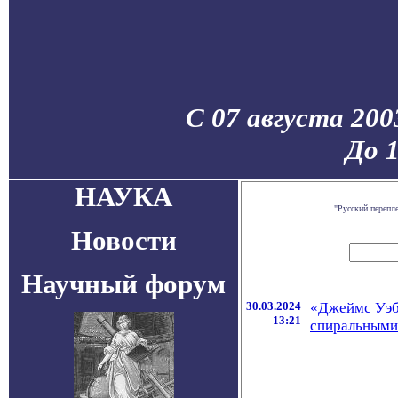
С 07 августа 200
До 
НАУКА
"Русский перепл
Новости
Научный форум
30.03.2024
«Джеймс Уэбб
13:21
спиральными