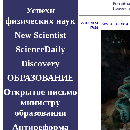
Российск
Успехи
Причем, в
физических наук
29.03.2024
Звуки, исход
17:59
New Scientist
ScienceDaily
Discovery
ОБРАЗОВАНИЕ
Открытое письмо
министру
образования
Антиреформа