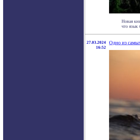
Новая кн
что язык 
27.03.2024
Одно из самых
16:52