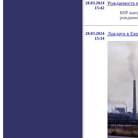
28.03.2024
Рождаемость в
15:42
КНР выпу
рождаемос
28.03.2024
Локдаун в Евр
15:34