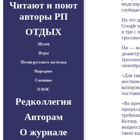
Читают и поют
моделиро
сообщает
авторы РП
На это д
Google 
ОТДЫХ
в три с 
триллион
Музеи
Пи — ма
Игры
диаметру
триллио
Песни русского застолья
своеобр
Народное
«Для так
Смешное
жестком 
копиров
О НАС
постоян
Редколлегия
«Во вре
процесс
Авторам
требующ
Келлер.
мощност
О журнале
такие к