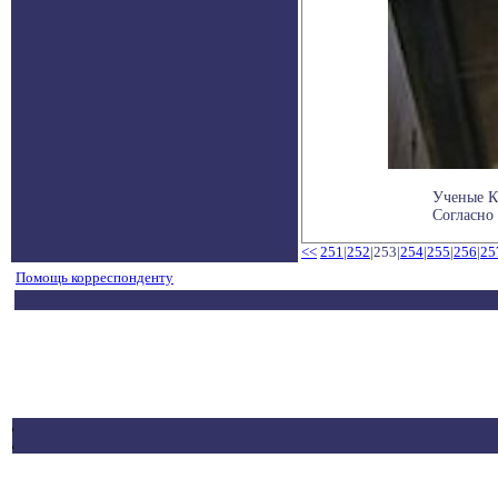
Ученые К
Согласно 
<<
251
|
252
|253|
254
|
255
|
256
|
25
Помощь корреспонденту