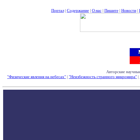
Портал
|
Содержание
|
О нас
|
Пишите
|
Новости
|
Авторские научные
"Физические явления на небесах"
|
"Неизбежность странного микромира"
|
Семинары - Конфе