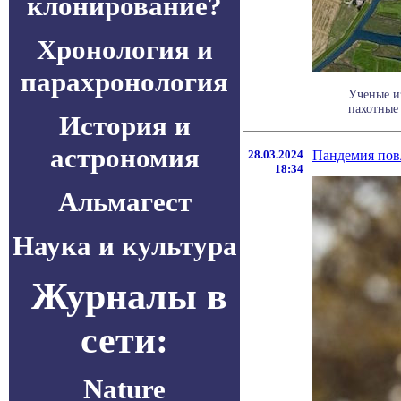
клонирование?
Хронология и
парахронология
Ученые из
пахотные 
История и
астрономия
28.03.2024
Пандемия пов
18:34
Альмагест
Наука и культура
Журналы в
сети:
Nature