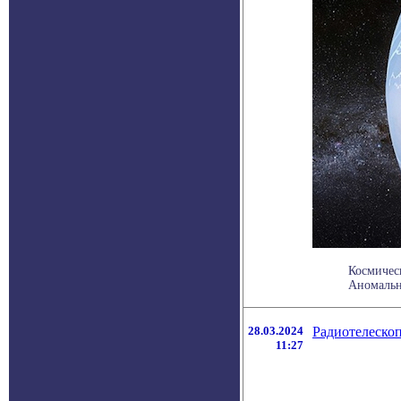
Космичес
Аномально
28.03.2024
Радиотелескоп
11:27