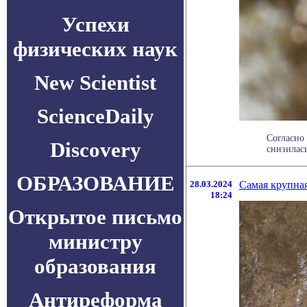
Успехи
физических наук
New Scientist
ScienceDaily
Согласно
Discovery
снизилась
ОБРАЗОВАНИЕ
28.03.2024
Самая крупная
18:24
Открытое письмо
министру
образования
Антиреформа