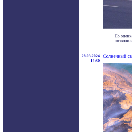
По оценк
позволило
28.03.2024
Солнечный све
14:30