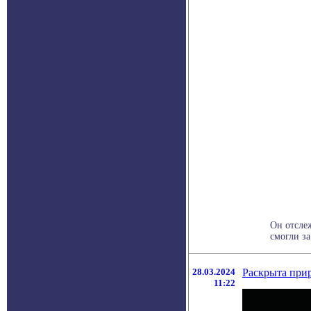
Он отсле
смогли за
28.03.2024
Раскрыта при
11:22