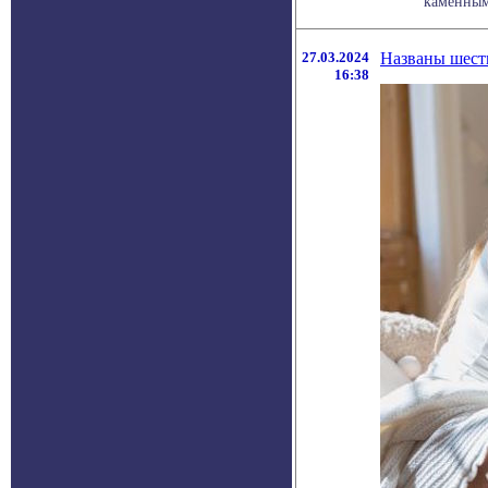
каменными
27.03.2024
Названы шесть
16:38