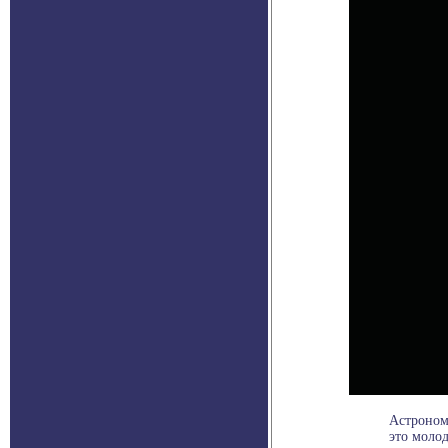
Астроном
это молод