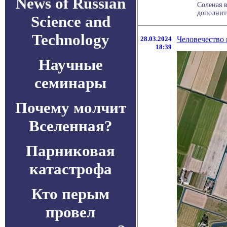
News of Russian
Соленая в
дополните
Science and
Technology
28.03.2024
Человечество 
18:39
Научные
семинары
Почему молчит
Вселенная?
Парниковая
катастрофа
Кто перым
провел