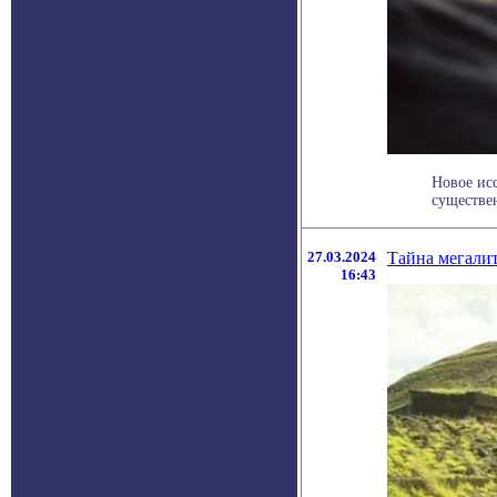
Новое ис
существен
27.03.2024
Тайна мегалит
16:43