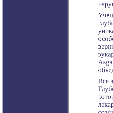
нару
Учен
глуб
уник
особ
верн
эука
Asga
объе
Все 
Глуб
кото
лека
созд