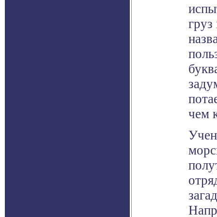
испы
груз
назв
поль
букв
заду
пота
чем 
Учен
морс
полу
отря
зага
Напр