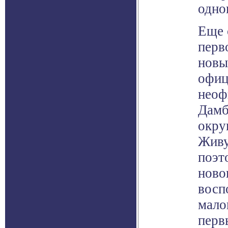
одно
Еще 
перв
новы
офиц
неоф
Дамб
окру
Живу
поэт
ново
восп
мало
перв