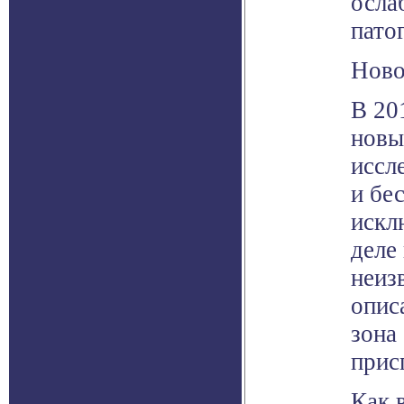
осла
пато
Ново
В 20
новы
иссл
и бе
искл
деле
неиз
опис
зона
прис
Как 