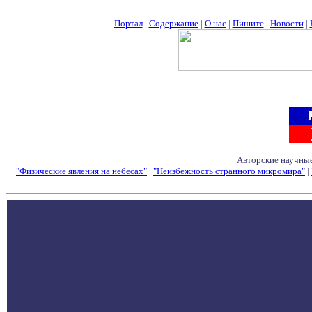
Портал
|
Содержание
|
О нас
|
Пишите
|
Новости
|
Авторские научные
"Физические явления на небесах"
|
"Неизбежность странного микромира"
|
Семинары - Конфе