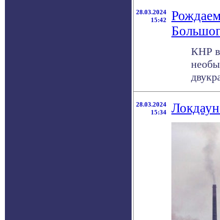
28.03.2024
Рождаем
15:42
Большог
КНР в
необы
двукра
28.03.2024
Локдаун
15:34