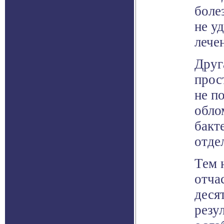
боле
не у
лече
Друг
прос
не п
обло
бакт
отде
Тем 
отча
деся
резу