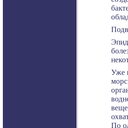
бакт
обла
Подв
Эпид
боле
неко
Уже 
морс
орга
водн
веще
охва
По о