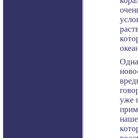
кора
очен
усло
раст
кото
океа
Одна
ново
вред
гово
уже 
прим
наше
кото