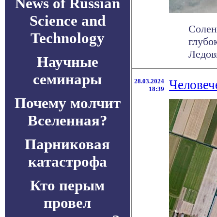
News of Russian
Science and
Солен
Technology
глубо
Ледови
Научные
семинары
28.03.2024
Человече
18:39
Почему молчит
Вселенная?
Парниковая
катастрофа
Кто перым
провел