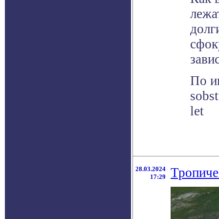
лежа
долг
сфок
завис
По ин
sobs
let
28.03.2024
Тропиче
17:29