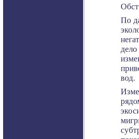
Обст
По д
экол
нега
дело
изме
прив
вод.
Изме
рядо
экос
мигр
субт