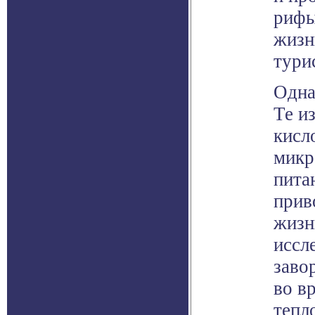
рифы
жизн
тури
Одна
Те и
кисл
микр
пита
прив
жизн
иссл
заво
во в
тепл