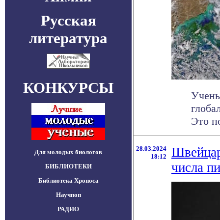
Русская
литература
КОНКУРСЫ
Учены
глоба
Это по
28.03.2024
Швейцар
Для молодых биологов
18:12
числа п
БИБЛИОТЕКИ
Библиотека Хроноса
Научпоп
РАДИО