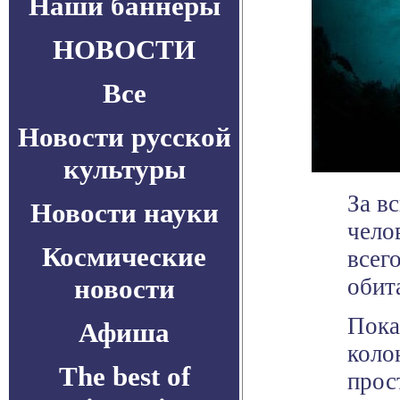
Наши баннеры
НОВОСТИ
Все
Новости русской
культуры
За в
Новости науки
чело
Космические
всег
новости
обит
Пока
Афиша
коло
The best of
прос