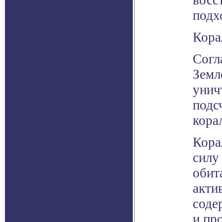
восс
подх
Кора
Согл
Земл
унич
подс
кора
Кора
силу
обит
акти
соде
и пр