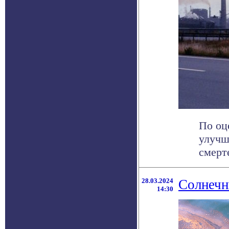
По оц
улучш
смерте
28.03.2024
Солнечн
14:30