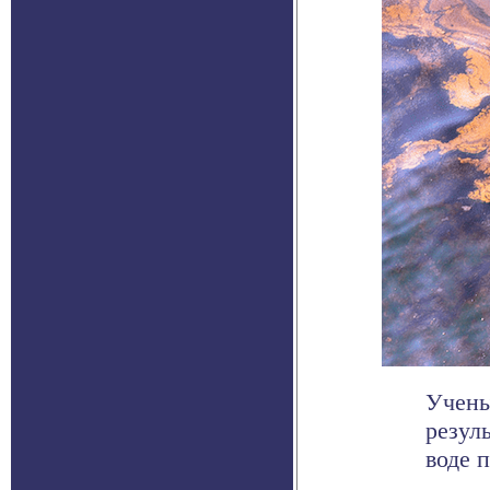
Учены
резул
воде п