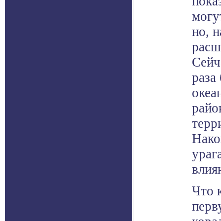
пока
могу
но, 
расш
Сейч
раза
океа
райо
терр
Нако
ураг
влия
Что 
перв