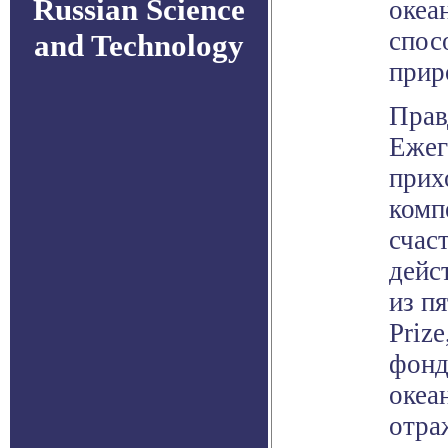
Russian Science
океа
спос
and Technology
прир
Прав
Ежег
прих
комп
счас
дейс
из п
Priz
фонд
океа
отра