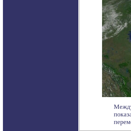
Между
показ
переме