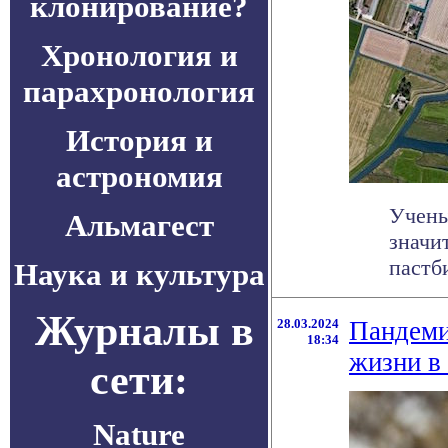
клонирование?
Хронология и
парахронология
История и
астрономия
Учены
Альмагест
значи
пастби
Наука и культура
Журналы в
28.03.2024
Пандеми
18:34
жизни в
сети:
Nature