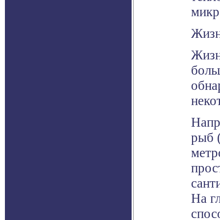
микр
Жизн
Жизн
боль
обна
неко
Напр
рыб 
метр
прос
сант
На г
спос