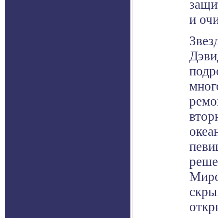
защи
и оч
Звез
Дэви
подр
мног
ремо
втор
океа
певи
реше
Миро
скры
откр