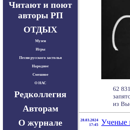
Читают и поют
авторы РП
ОТДЫХ
Музеи
Игры
Песни русского застолья
Народное
Смешное
О НАС
62 83
Редколлегия
запят
из Вы
Авторам
О журнале
28.03.2024
Ученые 
17:45