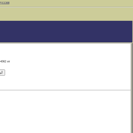
уссия
-4362 от