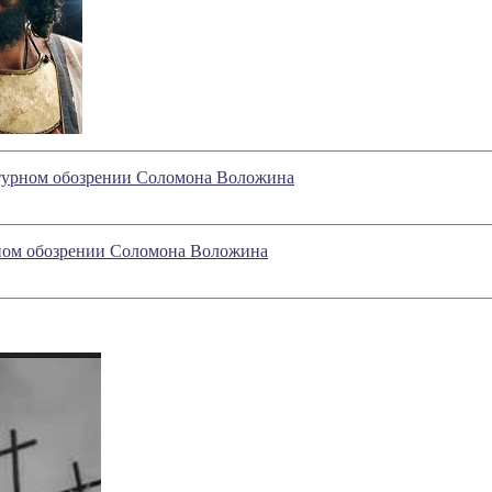
атурном обозрении Соломона Воложина
рном обозрении Соломона Воложина