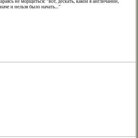
раясь не морщиться: "вот, дескать, какой я англичанин,
аче и нельзя было начать..."