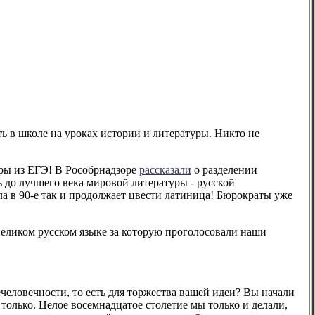
ь в школе на уроках истории и литературы. Никто не
уры из ЕГЭ! В Рособрнадзоре
рассказали
о разделении
сь до лучшего века мировой литературы - русской
ла в 90-е так и продолжает цвести латиница! Бюрократы уже
еликом русском языке за которую проголосовали наши
ечеловечности, то есть для торжества вашей идеи? Вы начали
только. Целое восемнадцатое столетие мы только и делали,