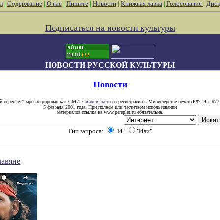
л
|
Содержание
|
О нас
|
Пишите
|
Новости
|
Книжная лавка
|
Голосование
|
Диск
Подписаться на новости культуры
НОВОСТИ РУССКОЙ КУЛЬТУРЫ
Новости
й переплет" зарегистрирован как СМИ.
Свидетельство
о регистрации в Министерстве печати РФ: Эл. #77
5 февраля 2001 года. При полном или частичном использовании
материалов ссылка на www.pereplet.ru обязательна.
Тип запроса:
"И"
"Или"
лавяне