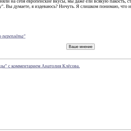
ли на себя европейские вкусы, мы даже ели всякую пакость, ста
у". Вы думаете, я издеваюсь? Ничуть. Я слишком понимаю, что ин
о переплёта"
цы" с комментарием Анатолия Клёсова.