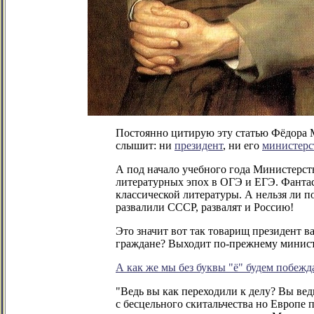
Постоянно цитирую эту статью Фёдора М
слышит: ни
президент
, ни его
министерс
А под начало учебного года Министерст
литературных эпох в ОГЭ и ЕГЭ. Фанта
классической литературы. А нельзя ли п
развалили СССР, развалят и Россию!
Это значит вот так товарищ президент 
граждане? Выходит по-прежнему минист
А как же мы без буквы "ё" будем побежд
"Ведь вы как переходили к делу? Вы ведь
с бесцельного скитальчества но Европе 