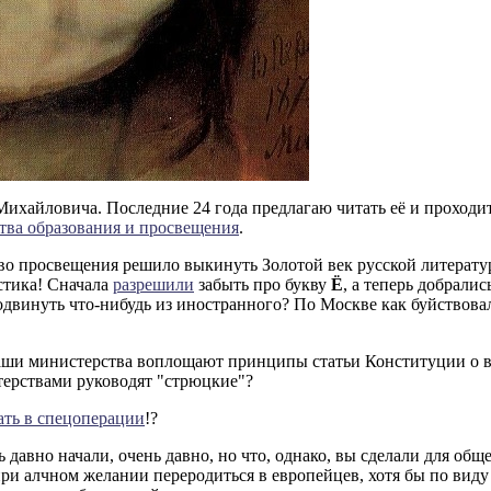
ихайловича. Последние 24 года предлагаю читать её и проходит
тва образования и просвещения
.
во просвещения решило выкинуть Золотой век русской литерат
стика! Сначала
разрешили
забыть про букву
Ё
, а теперь добрали
одвинуть что-нибудь из иностранного? По Москве как буйствова
ваши министерства воплощают принципы статьи Конституции о в
ерствами руководят "стрюцкие"?
ать в спецоперации
!?
 давно начали, очень давно, но что, однако, вы сделали для общ
при алчном желании переродиться в европейцев, хотя бы по виду 