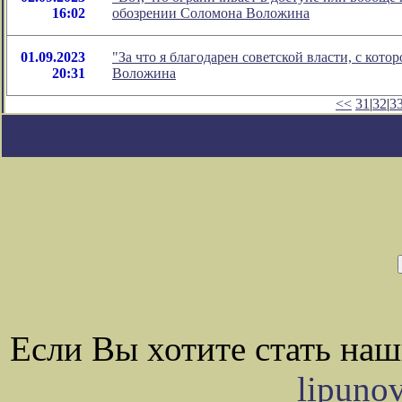
16:02
обозрении Соломона Воложина
01.09.2023
"За что я благодарен советской власти, с кот
20:31
Воложина
<<
31
|
32
|
3
Если Вы хотите стать на
lipuno