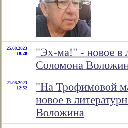
25.08.2023
"Эх-ма!" - новое в
10:28
Соломона Воложи
21.08.2023
"На Трофимовой ма
12:52
новое в литератур
Воложина