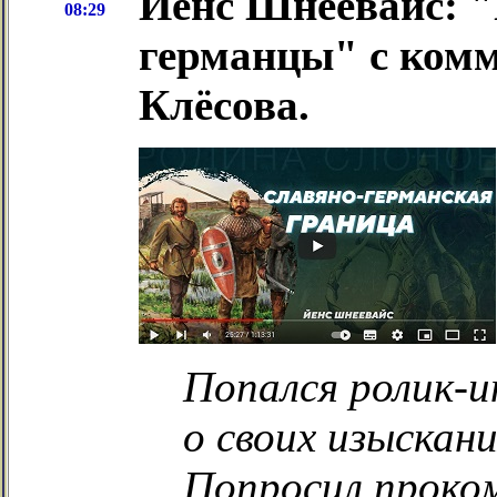
Йенс Шнеевайс: "
08:29
германцы" с ком
Клёсова.
Попался ролик-и
о своих изыскан
Попросил проко