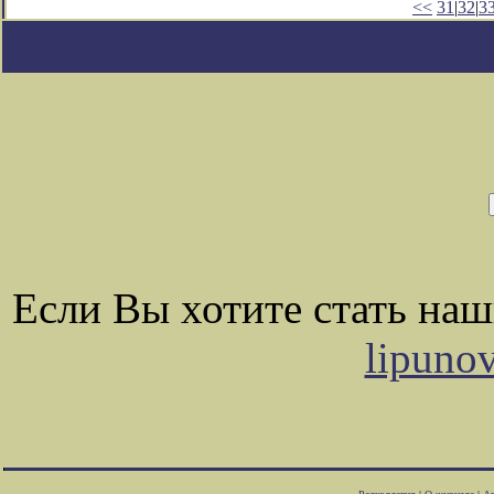
<<
31
|
32
|
3
Если Вы хотите стать на
lipuno