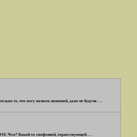
ько то, что могу назвать новизной, даже не будучи . . .
18. Чем? Какой-то симфонией, торжествующей . . .