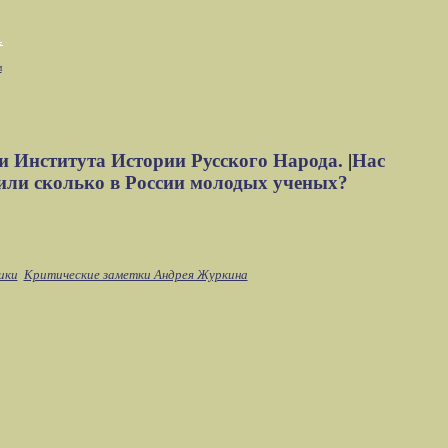
м
и Института Истории Русского Народа.
|
Нас
или сколько в России молодых ученых?
ики
Критические заметки Андрея Журкина