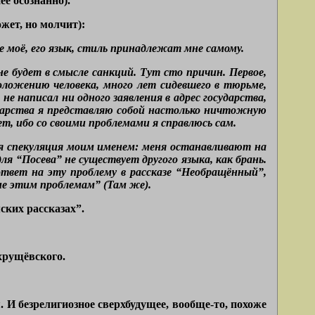
е осознанно).
жет, но молчит):
 моё, его язык, стиль принадлежат мне самому.
не будет в смысле санкций. Тут сто причин. Первое,
оложению человека, много лет сидевшего в тюрьме,
не написал ни одного заявления в адрес государства,
сударства я представляю собой настолько ничтожную
ет, ибо со своими проблемами я справлюсь сам.
ная спекуляция моим именем: меня останавливают на
ля “Посева” не существует другого языка, как брань.
ответ на эту проблему в рассказе “Необращённый”,
ние этим проблемам” (Там же).
ских рассказах”.
 хрущёвского.
. И безрелигиозное сверхбудущее, вообще-то, похоже