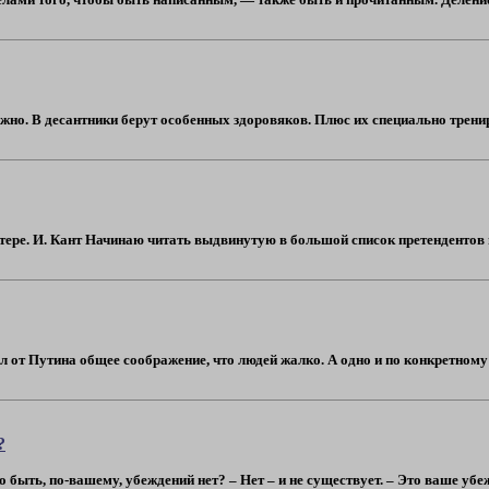
но. В десантники берут особенных здоровяков. Плюс их специально тренирую
ере. И. Кант Начинаю читать выдвинутую в большой список претендентов на
 от Путина общее соображение, что людей жалко. А одно и по конкретному п
?
 быть, по-вашему, убеждений нет? – Нет – и не существует. – Это ваше убежде