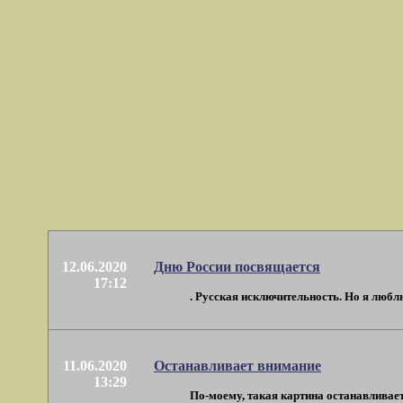
12.06.2020
Дню России посвящается
17:12
. Русская исключительность. Но я люблю 
11.06.2020
Останавливает внимание
13:29
По-моему, такая картина останавливает