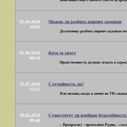
02.06.2020
Можно ли разбить кирпич ладонью
10:03
Десантнику разбить кирпич ладонью мож
01.06.2020
Кота за хвост
09:24
Нравственность должна лежать в характ
31.05.2020
Случайность ли?
15:12
Я не помню, когда я лично по ТВ слышал
28.05.2020
Существует ли идейная безыдейность
09:40
– Прекрасно! – промолвил Рудин, – стало