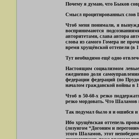
Почему я думаю, что Быков сов
Смысл процитированных слов Ша
Чтоб меня понимали, я вынужде
воспринимаются подсознаниями
авторитетами, слава автора авт
слова из самого Гомера не про
время хрущёвской оттепели (в 
Тут необходимо ещё одно отвлеч
Настоящим социализмом левые 
ежедневно доля самоуправления
федерации федераций (по Прудон
началом гражданской войны в 19
Чтоб в 50-60-х резко поддержа
резко мордовать. Что Шаламов и
Так подумал было я и ошибся и
Ибо хрущёвская оттепель прова
(лозунгом “Догоним и перегоним
этого Шаламов, этот непобеди