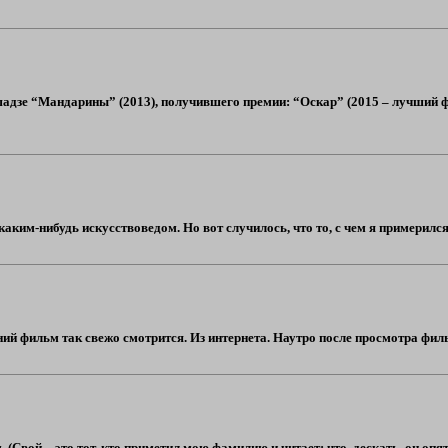
шадзе “Мандарины” (2013), получившего премии: “Оскар” (2015 – лучший ф
каким-нибудь искусствоведом. Но вот случилось, что то, с чем я примерился
ий фильм так свежо смотрится. Из интернета. Наутро после просмотра фильм
(Свой – это тот, кто приметил мою фамилию и читает: что, дескать, он опять 