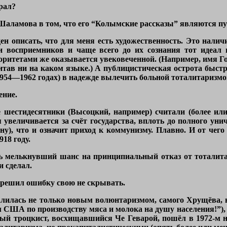
рал?
ламова в том, что его “Колымские рассказы” являются пуб
н описать, что для меня есть художественность. Это наличи
 восприемников и чаще всего до их сознания тот идеал н
оритетами же оказывается увековеченной. (Например, имя Г
читав ни на каком языке.) А публицистическая острота быст
1954—1962 годах) в надежде вылечить больной тоталитариз
ение.
шестидесятники (Высоцкий, например) считали (более или 
 увеличивается за счёт государства, вплоть до полного уни
у), что и означит приход к коммунизму. Плавно. И от чего
18 году.
ть мелькнувший шанс на принципиальный отказ от тоталита
 сделал.
 решил ошибку свою не скрывать.
лилась не только новым волюнтаризмом, самого Хрущёва, н
 США по производству мяса и молока на душу населения!”),
мый троцкист, восхищавшийся Че Геварой, пошёл в 1972-м 