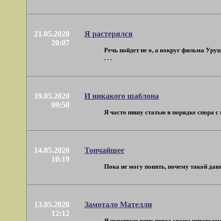
21.05.2020
Я растерялся
20:07
Речь пойдет не о, а вокруг фильма Уру
. . .
19.05.2020
И никакого шаблона
09:50
Я часто пишу статью в порядке спора с 
14.05.2020
Тончайшее
10:19
Пока не могу понять, почему такой давн
13.05.2020
Замотало Мателли
12:12
Я чувствую вину перед своим читателем. 