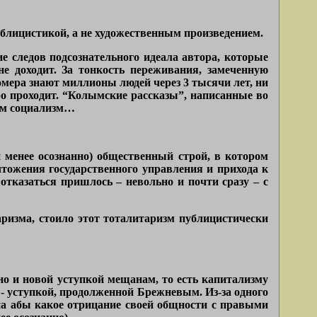
лицистикой, а не художественным произведением.
е следов подсознательного идеала автора, которые
е доходит. За тонкость переживания, замеченную
омера знают миллионы людей через 3 тысячи лет, ни
ро проходит. “Колымские рассказы”, написанные во
мом социализм…
менее осознанно) общественный строй, в котором
чтожения государственного управления и прихода к
 отказаться пришлось – невольно и почти сразу – с
ризма, стоило этот тоталитаризм публицистически
о и новой уступкой мещанам, то есть капитализму
 - уступкой, продолженной Брежневым. Из-за одного
на абы какое отрицание своей общности с правыми