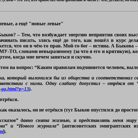
левые, а ещё "новые левые"
ков? – Тем, что возбуждает энергию неприятия своих выск
начинать писать, злясь ещё до того, как вошёл в курс де
жется, что он в чём-то прав. Мой-то бог – истина. А Быкова 
МУ-ТО, словами невыразимому (за что я его и критикую), кол
ртом, когда мне нечем заняться и скучно.
тветом на вопрос: “Каким правилам подчиняется человек, в
а, который выломился бы из общества и соответствовал 
ветствии с ними. Одну слабину допустил – отрёкся от 
0-gg.html?p=13
).
 отрёкся.
 как оказалось, он не отрёкся (тут Быков опустился до просто
сказов” давно снята жизнью, и представлять меня миру 
ева” и “Нового журнала”
[антисоветских эмигрантских из
ml
).