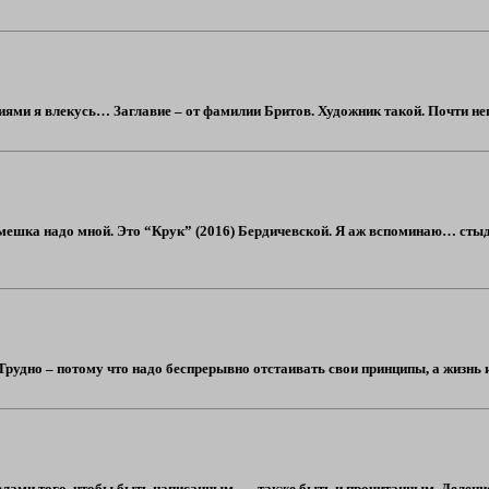
ми я влекусь… Заглавие – от фамилии Бритов. Художник такой. Почти непр
смешка надо мной. Это “Крук” (2016) Бердичевской. Я аж вспоминаю… стыд
рудно – потому что надо беспрерывно отстаивать свои принципы, а жизнь и
лами того, чтобы быть написанным, — также быть и прочитанным. Деление н