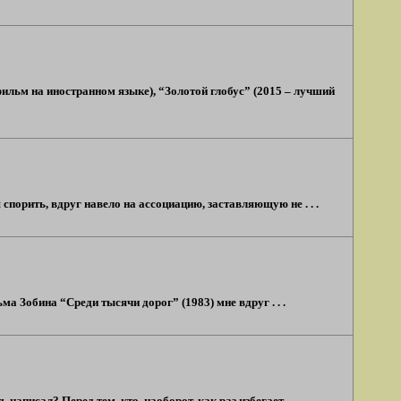
ильм на иностранном языке), “Золотой глобус” (2015 – лучший
 спорить, вдруг навело на ассоциацию, заставляющую не . . .
а Зобина “Среди тысячи дорог” (1983) мне вдруг . . .
написал? Перед тем, кто, наоборот, как раз избегает . . .