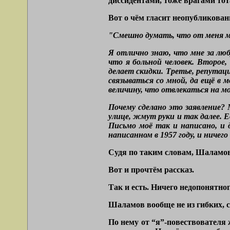
диссидентами, тоже врагами тот
Вот о чём гласит неопубликован
"Смешно думать, что от меня мо
Я отлично знаю, что мне за люб
что я больной человек. Второе
делает скидки. Третье, репутаци
связываться со мной, да ещё в 
величину, что отвлекаться на мо
Почему сделано это заявление? 
улице, жмут руки и так далее. Е
Письмо моё так и написано, и 
написанном в 1957 году, и ничег
Судя по таким словам, Шаламов 
Вот и прочтём рассказ.
Так и есть. Ничего недопонятно
Шаламов вообще не из гибких, 
По нему от “я”-повествователя 