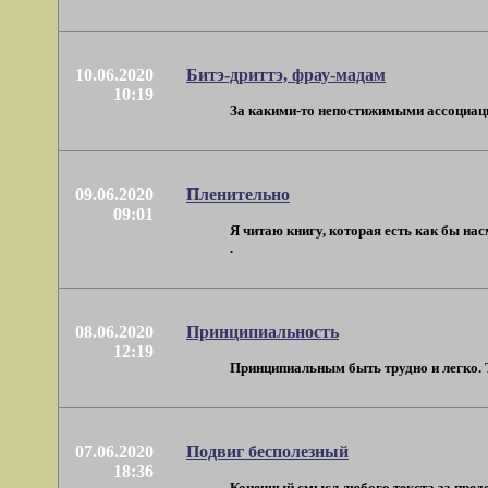
10.06.2020
Битэ-дриттэ, фрау-мадам
10:19
За какими-то непостижимыми ассоциация
09.06.2020
Пленительно
09:01
Я читаю книгу, которая есть как бы на
.
08.06.2020
Принципиальность
12:19
Принципиальным быть трудно и легко. Т
07.06.2020
Подвиг бесполезный
18:36
Конечный смысл любого текста за преде