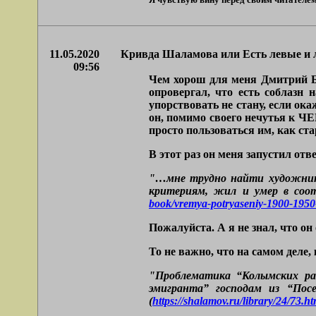
11.05.2020
Кривда Шаламова или Есть левые и 
09:56
Чем хорош для меня Дмитрий Бы
опровергал, что есть соблазн 
упорствовать не стану, если ока
он, помимо своего нечутья к ЧЕ
просто пользоваться им, как ста
В этот раз он меня запустил о
"…мне трудно найти художник
критериям, жил и умер в соот
book/vremya-potryaseniy-1900-195
Пожалуйста. А я не знал, что он
То не важно, что на самом деле,
"Проблематика “Колымских рас
эмигранта” господам из “Пос
(
https://shalamov.ru/library/24/73.ht