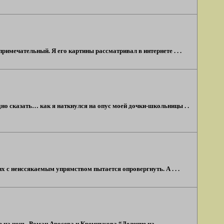
имечательный. Я его картины рассматривал в интернете . . .
но сказать… как я наткнулся на опус моей дочки-школьницы . .
х с неиссякаемым упрямством пытается опровергнуть. А . . .
а ночь. Роман Аросева и Кремчукова “Деление на . . .