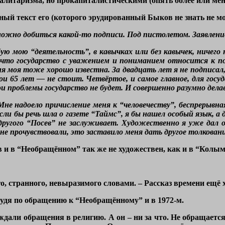
алитаризма, но прокапиталистическими (опять более или мене
ный текст его (которого эрудированный Быков не знать не мо
жно добиться какой-то подписи. Под пистолетом. Заявление
ую мою “деятельность”, в кавычках или без кавычек, ничего 
, что государство с уважением и пониманием относится к п
я моя тоже хорошо известна. За двадцать лет я не подписал, 
мои 65 лет — не стоит. Четвёртое, и самое главное, для го
и проблемы государство не будет. И совершенно разумно дела
Мне надоело причисление меня к “человечеству”, беспрерыв
сли бы речь шла о газете “Таймс”, я бы нашел особый язык, а д
другого “Посев” не заслуживает. Художественно я уже дал 
о не прочувствовали, это заставило меня дать другое толкова
и в “Необращённом” так же не художествен, как и в “Колым
го, странного, невыразимого словами. – Рассказ времени ещё
судя по обращению к “Необращённому” и в 1972-м.
ждали обращения в религию. А он – ни за что. Не обращается