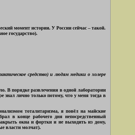
еский момент истории. У России сейчас – такой.
ное государство).
актическое средство) и людям медики о холере
ло. В порядке развлечения в одной лаборатории
 знал лично только потому, что у меня тогда в
рнализмом тоталитаризма, я повёл на майские
брал в конце рабочего дня непосредственный
акрыть окна и фортки и не выходить из дому,
ые власти молчат).