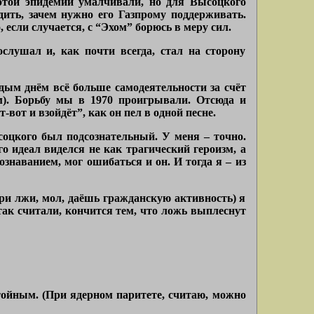
этой эпидемии умалчивали, но для Высоцкого
дить, зачем нужно его Газпрому поддерживать.
 если случается, с “Эхом” борюсь в меру сил.
слушал и, как почти всегда, стал на сторону
дым днём всё больше самодеятельности за счёт
ом). Борьбу мы в 1970 проигрывали. Отсюда и
вот и взойдёт”, как он пел в одной песне.
соцкого был подсознательный. У меня – точно.
о идеал виделся не как трагический героизм, а
ознаванием, мог ошибаться и он. И тогда я – из
ри лжи, мол, даёшь гражданскую активность) я
 так считали, кончится тем, что ложь выплеснут
тойным. (При ядерном паритете, считаю, можно