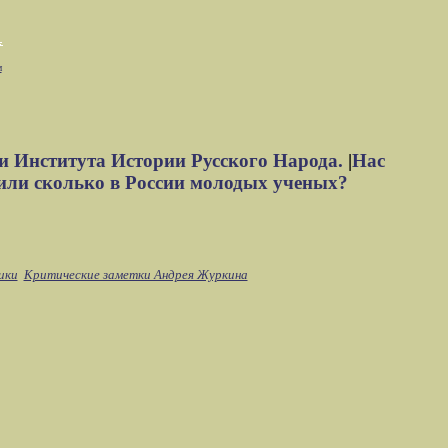
м
и Института Истории Русского Народа.
|
Нас
или сколько в России молодых ученых?
ики
Критические заметки Андрея Журкина