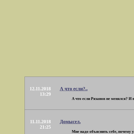
12.11.2018
А что если?..
13:29
А что если Рязанов не менялся? И 
11.11.2018
Домысел.
21:25
Мне надо объяснить себе, почему 