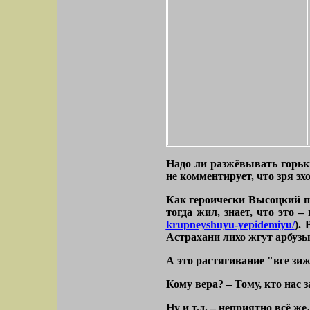
Надо ли разжёвывать горьк
не комментирует, что зря э
Как героически Высоцкий 
тогда жил, знает, что это 
krupneyshuyu-yepidemiyu/
).
Астрахани лихо жгут арбуз
А это растягивание
"все зиж
Кому вера? – Тому, кто нас 
Ну и т.д. – неприятно всё ж