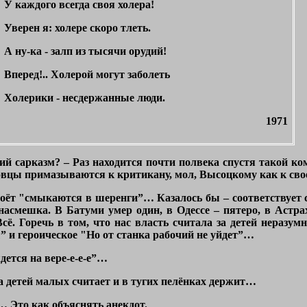
У каждого всегда своя холера!
Уверен я: холере скоро тлеть.
А ну-ка - залп из тысячи орудий!
Вперед!.. Холерой могут заболеть
Холерики - несдержанные люди.
1971
ий сарказм? – Раз находится почти полвека спустя такой к
ховцы примазываются к критикану, мол, Высоцкому как к сво
поёт
"смыкаются в шеренги”…
Казалось бы – соответствует
– насмешка. В Батуми умер один, в Одессе – пятеро, в Астра
 Всё. Горечь в том, что нас власть считала за детей неразу
ы”
и героическое
"Но от станка рабочий не уйдет”…
дется на вере-е-е-е”…
за детей малых считает и в тугих пелёнках держит…
е… Это как объяснять анекдот.