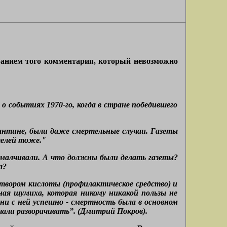
иранием того комментария, который невозможно
о событиях 1970-го, когда в стране победившего
рантине, были даже смертельные случаи. Газеты
телей тоже."
ы умалчивали. А что должны были делать газеты?
л?
створом кислоты (профилактическое средство) и
тная шумиха, которая никому никакой пользы не
ни с ней успешно - смертность была в основном
чали разворачивать”. (Дмитрий Покров).