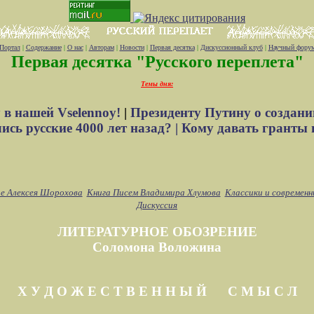
Портал
|
Содержание
|
О нас
|
Авторам
|
Новости
|
Первая десятка
|
Дискуссионный клуб
|
Научный фору
Первая десятка "Русского переплета"
Темы дня:
 в нашей Vselennoy!
|
Президенту Путину о создани
сь русские 4000 лет назад? |
Кому давать гранты 
е Алексея Шорохова
Книга Писем Владимира Хлумова
Классики и современн
Дискуссия
ЛИТЕРАТУРНОЕ ОБОЗРЕНИЕ
Соломона Воложина
Х У Д О Ж Е С Т В Е Н Н Ы Й С М Ы С Л