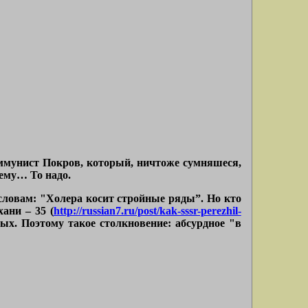
оммунист Покров, который, ничтоже сумняшеся,
ему… То надо.
 словам:
"Холера косит стройные ряды”.
Но кто
хани – 35 (
http://russian7.ru/post/kak-sssr-perezhil-
мных. Поэтому такое столкновение: абсурдное
"в