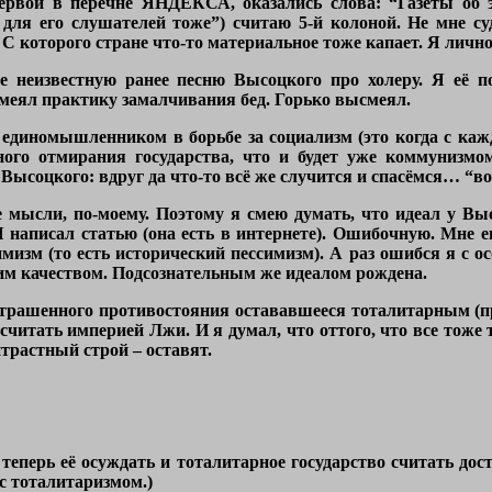
ервой в перечне ЯНДЕКСА, оказались слова: “Газеты об 
 для его слушателей тоже”) считаю 5-й колоной. Не мне су
 которого стране что-то материальное тоже капает. Я лично,
 неизвестную ранее песню Высоцкого про холеру. Я её по
меял практику замалчивания бед. Горько высмеял.
 единомышленником в борьбе за социализм (это когда с каж
ного отмирания государства, что и будет уже коммунизм
Высоцкого: вдруг да что-то всё же случится и спасёмся… “вот-
е мысли, по-моему. Поэтому я смею думать, что идеал у Вы
Я написал статью (она есть в интернете). Ошибочную. Мне ег
мизм (то есть исторический пессимизм). А раз ошибся я с ос
им качеством. Подсознательным же идеалом рождена.
 страшенного противостояния остававшееся тоталитарным (п
 считать империей Лжи. И я думал, что оттого, что все тоже
нтрастный строй – оставят.
еперь её осуждать и тоталитарное государство считать дос
с тоталитаризмом.)