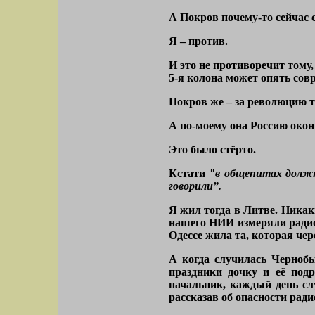
А Покров почему-то сейчас 
Я – против.
И это не противоречит тому,
5-я колона может опять совр
Покров же – за революцию т
А по-моему она Россию окон
Это было стёрто.
Кстати
"в общепитах должн
говорили”.
Я жил тогда в Литве. Никак
нашего НИИ измеряли радиоа
Одессе жила та, которая чер
А когда случилась Чернобы
праздники дочку и её под
начальник, каждый день сл
рассказав об опасности рад