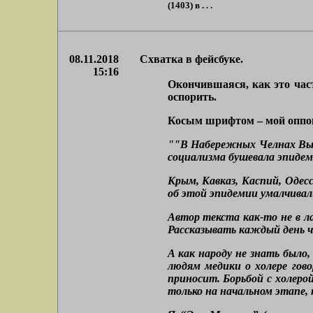
(1403) в . . .
08.11.2018
Схватка в фейсбуке.
15:16
Окончившаяся, как это час
оспорить.
Косым шрифтом – мой оппон
""В Набережных Челнах Высоц
социализма бушевала эпидем
Крым, Кавказ, Каспий, Одес
об этой эпидемии умалчивали
Автор текста как-то не в ла
Рассказывать каждый день ч
А как народу не знать было
людям медики о холере гово
приносит. Борьбой с холеро
только на начальном этапе,