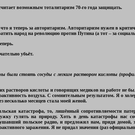
считает возможным тоталитаризм 70-го года защищать.
 что я теперь за авторитаризм. Авторитаризм нужен в критич
атить народ на революцию против Путина (а тот – за социаль
еперь.
чательно убьёт.
ы были стоять сосуды с легким раствором кислоты (профил
их растворов кислоты и говорящих медиков на работе не бы
ктивность воздуха. С сомнительным результатом. Я о холере
ез несколько месяцев стала моей женой.
льская катастрофа, то, лишённый сопротивляемости пате
ружку гулять на природу. Хоть в день катастрофы нас со
ушавший польское радио, и предложил нам, придя домой, з
иоактивного заражения. Я не придал значения (раз официальн