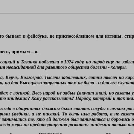
то бывает в фейсбуке, не приспособленном для истины, ст
ент, прямым – я.
кий и Таганка побывали в 1974 году, но народ еще не забыл 
ия неожиданной для развитого общества болезни - холеры.
са, Керчь, Волгоград. Тысячи заболевших, сотни тысяч на ка
, но для Высоцкого запретных тем не было - и для его слуша
дах с логикой. Весь народ не забыл (значит знал), но газет
то эпидемия? Кому рассказывать? Народу, который и так зна
, когда в общепитах должны были стоять сосуды с легким ра
рили (медики, а не писаки). То есть шла работа, а не газе
й занимались те, кто ей должен был заниматься и боролись о
 когда меры по предотвращению развития эпидемии только на