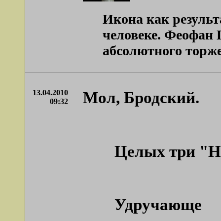
Икона как результ
человеке. Феофан Г
абсолютного торжес
13.04.2010
Мол, Бродский.
09:32
Целых три "Н
Удручающе 