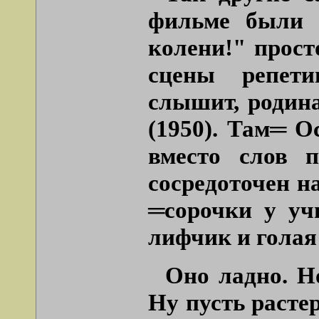
фильме были 
колени!" прос
сцены репети
слышит, родина
(1950). Там
═
Ос
вместо слов 
сосредоточен 
═
сорочки у у
лифчик и голая 
Оно ладно. Н
Ну пусть расте