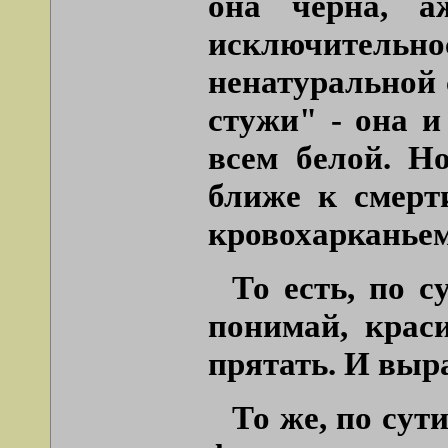
она черна, а
исключитель
ненатуральной 
стужи"
- она и
всем белой. Но
ближе к смерти
кровохарканьем
То есть, по с
понимай, крас
прятать. И выра
То же, по сут