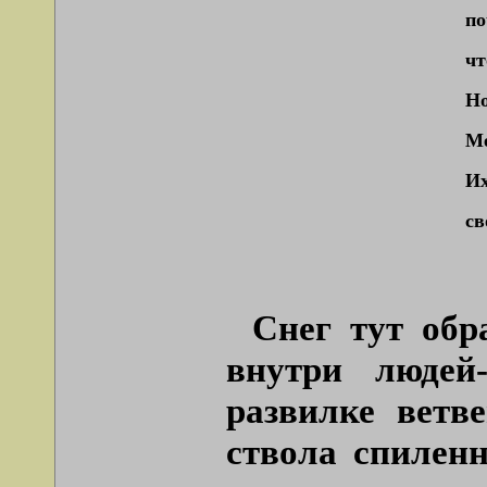
по
чт
Но
Ме
Их
св
Снег тут об
внутри людей-
развилке ветв
ствола спиленн