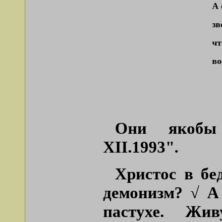
А 
зв
чт
во
Они якобы 
XII.1993".
Христос в бе
демонизм? √ А 
пастухе. Жи