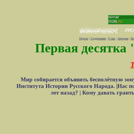
Портал
|
Содержание
|
О нас
|
Авторам
|
Но
Первая десятка 
Т
Мир собирается объявить бесполётную зон
Института Истории Русского Народа.
|
Нас п
лет назад? |
Кому давать грант