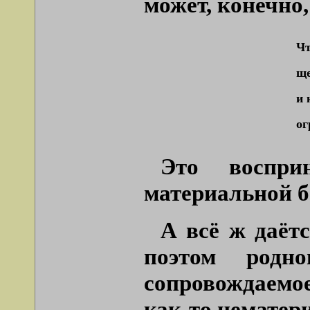
может, конечно,
Чт
ще
и 
ог
Это воспри
материальной бе
А всё ж даёт
поэтом родн
сопровождаемо
как-то нематер