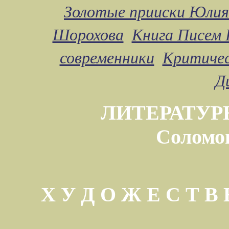
Золотые прииски Юлия
Шорохова
Книга Писем 
современники
Критичес
Д
ЛИТЕРАТУР
Соломо
Х У Д О Ж Е С Т 