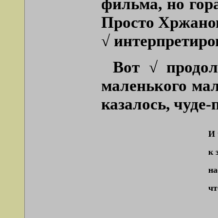
фильма, но гора
Просто Хржанов
√ интерпретиро
Вот √ продол
маленького мал
казалось, чуде-
И 
к 
на
чт