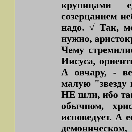
крупицами 
созерцанием не
надо. √ Так, м
нужно, аристок
Чему стремили
Иисуса, ориент
А овчару, - в
малую
"звезду
НЕ шли, ибо т
обычном, хри
исповедует. А е
демоническом,