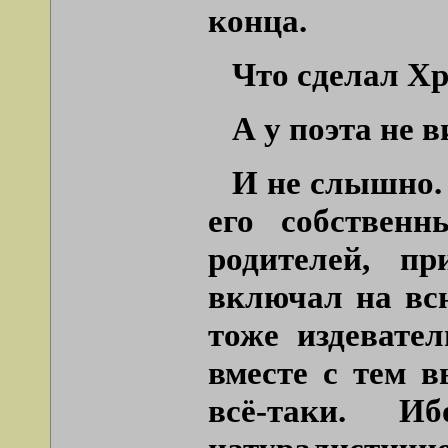
конца.
Что сделал Х
А у поэта не в
И не слышно.
его собствен
родителей, п
включал на всю
тоже издевате
вместе с тем 
всё-таки. 