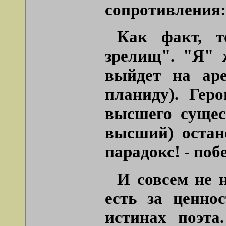
сопротивления:
Как факт, 
зрелищ"
. "Я" 
выйдет на аре
планиду). Гер
высшего сущес
высший) остан
парадокс! - поб
И совсем не 
есть за ценно
истинах поэта