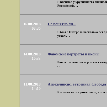
Я вычитал у крупнейшего специали
Российской . . .
16.08.2018
Не понятно ли...
08:35
Я был в Питере за несколько лет д
уехал . . .
14.08.2018
Фаюмские портреты и иконы.
10:33
Как всё незаметно перетекает из о
. .
11.08.2018
Апокалипсис, ветренная Свобода
14:10
Кто меня читал ранее, знает, что я