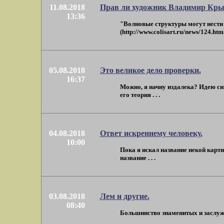
11.08.2018
Прав ли художник Владимир Крыл
13:36
"Волновые структуры могут нести 
(http://www.colisart.ru/news/124.html .
05.08.2018
Это великое дело проверки.
16:37
Можно, я начну издалека? Идею си
его теория . . .
04.08.2018
Ответ искреннему человеку.
10:00
Пока я искал название некой карти
название . . .
03.08.2018
Лем и другие.
08:40
Большинство знаменитых и заслужи