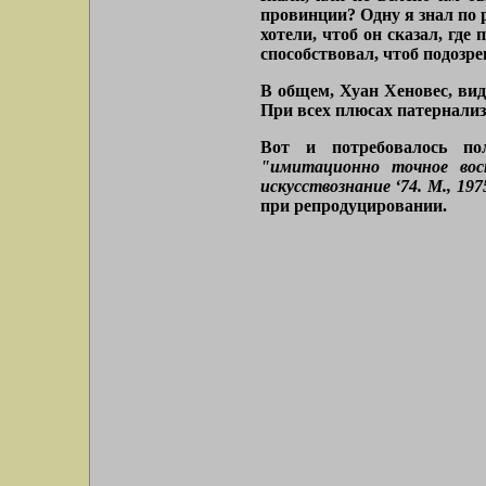
провинции? Одну я знал по р
хотели, чтоб он сказал, где
способствовал, чтоб подозре
В общем, Хуан Хеновес, вид
При всех плюсах патернализ
Вот и потребовалось по
"имитационно точное восп
искусствознание ʻ74. М., 1975
при репродуцировании.