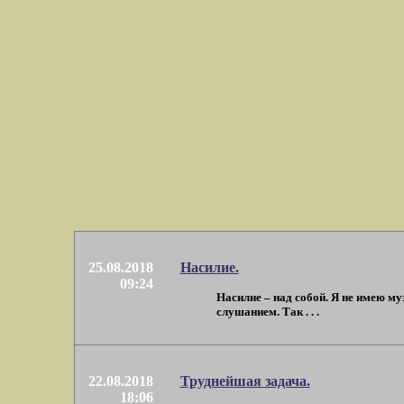
25.08.2018
Насилие.
09:24
Насилие – над собой. Я не имею м
слушанием. Так . . .
22.08.2018
Труднейшая задача.
18:06