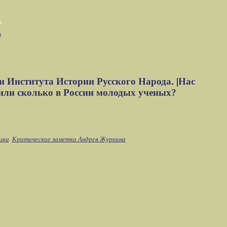
м
и Института Истории Русского Народа.
|
Нас
или сколько в России молодых ученых?
ики
Критические заметки Андрея Журкина