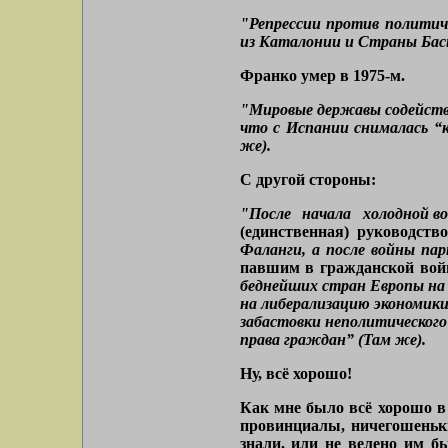
"Репрессии против политич
из Каталонии и Страны Баск
Франко умер в 1975-м.
"Мировые державы содейство
что с Испании снималась “
же).
С другой стороны:
"После начала холодной в
(единственная) руководств
Фаланги, а после войны пар
павшим в гражданской вой
беднейших стран Европы на 
на либерализацию экономики
забастовки неполитического
права граждан” (Там же).
Ну, всё хорошо!
Как мне было всё хорошо в 
провинциалы, ничегошеньки
знали, или не велено им б