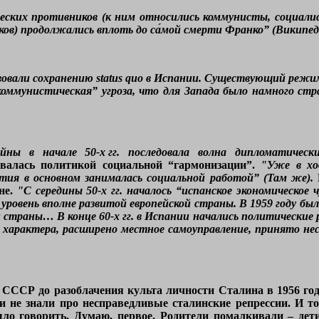
еских противников (к ним относились коммунисты, социали
ов) продолжались вплоть до са́мой смерти Франко” (Википед
вали сохранению status quo в Испании. Существующий режим
коммунистическая” угроза, что для Запада было намного с
ойны в начале 50-х гг. последовала волна дипломатиче
овалась политикой социальной “гармонизации”.
"Уже в хо
тия в основном занималась социальной работой” (Там же).
не.
"С середины 50-х гг. началось “испанское экономическое
уровень вполне развитой европейской страны. В 1959 году б
 страны… В конце 60-х гг. в Испании начались политические 
 характера, расширено местное самоуправление, принято не
СССР до разоблачения культа личности Сталина в 1956 году
 не знали про несправедливые сталинские репрессии. И т
ыло говорить. Думаю, первое. Родители помалкивали – дет