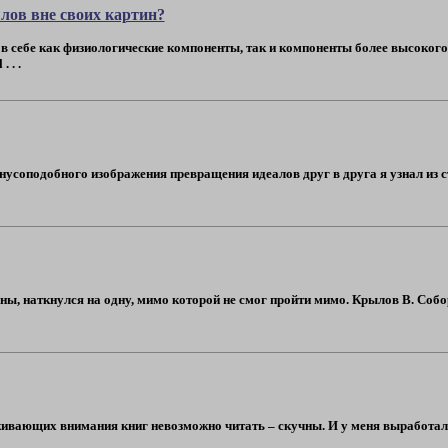
ов вне своих картин?
в себе как физиологические компоненты, так и компоненты более высоког
 . .
нусоподобного изображения превращения идеалов друг в друга я узнал из
ны, наткнулся на одну, мимо которой не смог пройти мимо. Крылов В. Собор
вающих внимания книг невозможно читать – скучны. И у меня выработалась