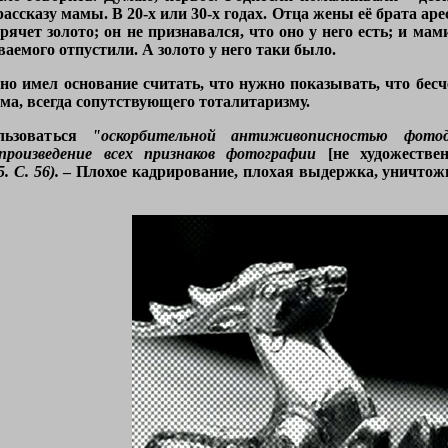
ассказу мамы. В 20-х или 30-х годах. Отца жены её брата аре
 прячет золото; он не признавался, что оно у него есть; и ма
ваемого отпустили. А золото у него таки было.
но имел основание считать, что нужно показывать, что бес
ма, всегда сопутствующего тоталитаризму.
льзоваться
"оскорбительной антиживописностью
фото
роизведение всех признаков фотографии
[не художествен
. С. 56).
– Плохое кадрирование, плохая выдержка, уничтож