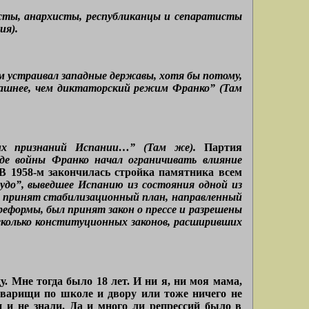
сты, анархисты, республиканцы и сепаратисты
ия).
 устраивал западные державы, хотя бы потому,
трашнее, чем диктаторский режим Франко” (Там
ских признаний Испании…” (Там же).
Партия
де войны Франко начал ограничивать влияние
В 1958-м закончилась стройка памятника всем
 чудо”, выведшее Испанию из состояния одной из
ыл принят стабилизационный план, направленный
реформы, был принят закон о прессе и разрешены
сколько конституционных законов, расширивших
. Мне тогда было 18 лет. И ни я, ни моя мама,
оварищи по школе и двору или тоже ничего не
и и не знали. Да и много ли репрессий было в