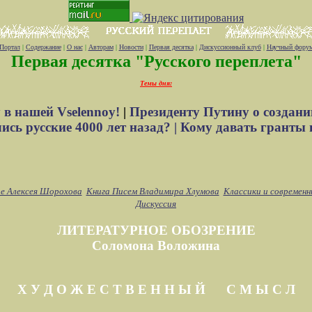
Портал
|
Содержание
|
О нас
|
Авторам
|
Новости
|
Первая десятка
|
Дискуссионный клуб
|
Научный фору
Первая десятка "Русского переплета"
Темы дня:
 в нашей Vselennoy!
|
Президенту Путину о создани
сь русские 4000 лет назад? |
Кому давать гранты 
е Алексея Шорохова
Книга Писем Владимира Хлумова
Классики и современн
Дискуссия
ЛИТЕРАТУРНОЕ ОБОЗРЕНИЕ
Соломона Воложина
Х У Д О Ж Е С Т В Е Н Н Ы Й С М Ы С Л