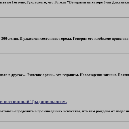
ста по Гоголю, Гуковского, что Гоголь “Вечерами на хуторе близ Диканьк
о 300-летия. И ужасался состоянию города. Говорят, его к юбилею привели в
дного в другое… Римские оргии – это гедонизм. Наслаждение жизнью. Боязнь
 и постоянный Традиционализм.
 пытаюсь определять в произведениях искусства, что там рождено от подсозна