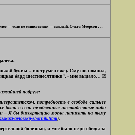
лее — если не единственно — важный. Ольга Меерсон . . .
далека.
енькой буквы – инструмент же). Смутно помнил,
Улицкая бард шестидесятники”, - мне выдало… И
лижайшей подруге:
иверситетском, потребность в свободе сильнее
 все были в свои незабвенные шестидесятые либо
аза: – Я бы диссертацию могла написать на тему
asskazi-avtorskij-sbornik.html
).
ертельной болезнью, и мне было не до обиды за