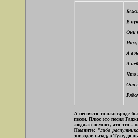
Бежи
В пу
Они 
Нам, 
А в н
А неб
Что 
Оно в
Рядом
А песня-то только вроде бы
песен. Плюс это песня Гаджи
люди-то помнят, что это – 
Помните:
"либо распутникам
эпизодов назад, в Туле, до 