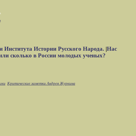
м
и Института Истории Русского Народа.
|
Нас
или сколько в России молодых ученых?
ики
Критические заметки Андрея Журкина