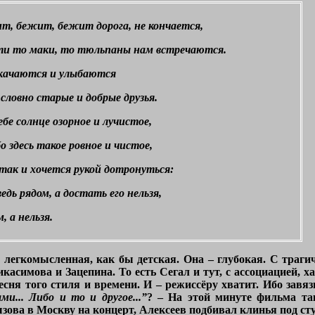
т, бежит, бежит дорога, не кончается,
ти то маки, то тюльпаны нам встречаются.
качаются и улыбаются
словно старые и добрые друзья.
ебе солнце озорное и лучистое,
о здесь такое ровное и чистое,
так и хочется рукой дотронуться:
едь рядом, а достать его нельзя,
, а нельзя.
 легкомысленная, как бы детская. Она – глубокая. С траги
касимова и Зацепина. То есть Сегал и тут, с ассоциацией, х
песня того стиля и времени. И – режиссёру хватит. Ибо завя
и... Либо и то и другое...”
? – На этой минуте фильма так
вызова в Москву на концерт, Алексеев подбивал клинья под с