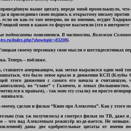
ь приведённую выше цитату, передо мной промелькнуло, что
когда я присоединил свою подпись к открытому письму против
, если он как-то там неверно, по их мнению, осудит Ходорков
лицкой меня в каком-то форуме высмеяли (это в интернете т
ные подписанты появляются. В частности, Воложин Соломон
-tvs.ru/index.php?showtopic=83208
).
Улицкая своему персонажу свои мысли о шестидесятниках пер
ка. Теперь – поближе.
, ставшего американцем, как метко выразился один мой тов
оглашаться, что было левое крыло в движении КСП (Клубы 
ей этого движения с самого его начала и считавшую, 
апитализм), во “главе” с Галичем, и левых (большинство, 
еметнулся к правым), - так мою эту ссылку он просто игнор
о ошивался.
о-моему, сделан и фильм “Кино про Алексеева”. Как у этого 
ельно (так уж получилось) я смотрел фильм по ТВ, даже и 
 – что над Алексеевым режиссёр из-де-вается. Не меньше. 
ышленной) даны две одобрительные цитаты от имени п