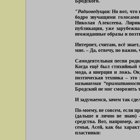
Бродского.
"
Радиоведущая:
Но вот, что
бодро звучащими голосами
Николая Алексеева. Лирик
публикация, уже зарубежна
неожиданные образы и поэти
Интернет, считаю, всё знает
мне. – Да, отвечу, но важно
Самодеятельная песня родил
Когда ещё был стихийный ма
мода, а инерция и ложь. О
поэтическая техника – это
называемая “примитивность
Бродский не мог сморозить 
И задумаемся, зачем так сд
По-моему, не совсем, если п
(дальше я лично не знаю)
средства. Вот, например, а
семьи, Асей, как бы характ
пластинки: