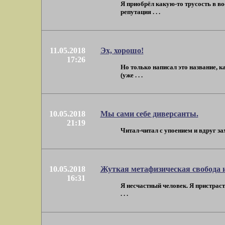
Я приобрёл какую-то трусость в во
репутация . . .
11.05.2018
Эх, хорошо!
17:26
Но только написал это название, к
(уже . . .
10.05.2018
Мы сами себе диверсанты.
21:19
Читал-читал с упоением и вдруг зах
10.05.2018
Жуткая метафизическая свобода и
16:31
Я несчастный человек. Я пристраст
. . .