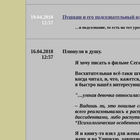
19.04.2018
Пушкин и его подсознательный иде
12:57
…в подсознание, то есть на тот ур
16.04.2018
Плюнули в душу.
12:57
Я хочу писать о фильме Сега
Восхитительная всё-таки шт
когда читал, и, что, кажет
я быстро нашёл интересующ
"…умная девочка относилась
– Видишь ли, это пошлые с
всего реализовывалась в рас
диссидентами, либо распутн
“Психологические особенно
Я и книгу-то взял для жены
жену и на Улицкую, давшую 