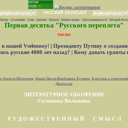
Портал
|
Содержание
|
О нас
|
Авторам
|
Новости
|
Первая десятка
|
Дискуссионный клуб
|
Научный фору
Первая десятка "Русского переплета"
Темы дня:
 в нашей Vselennoy!
|
Президенту Путину о создани
сь русские 4000 лет назад? |
Кому давать гранты 
е Алексея Шорохова
Книга Писем Владимира Хлумова
Классики и современн
Дискуссия
ЛИТЕРАТУРНОЕ ОБОЗРЕНИЕ
Соломона Воложина
Х У Д О Ж Е С Т В Е Н Н Ы Й С М Ы С Л