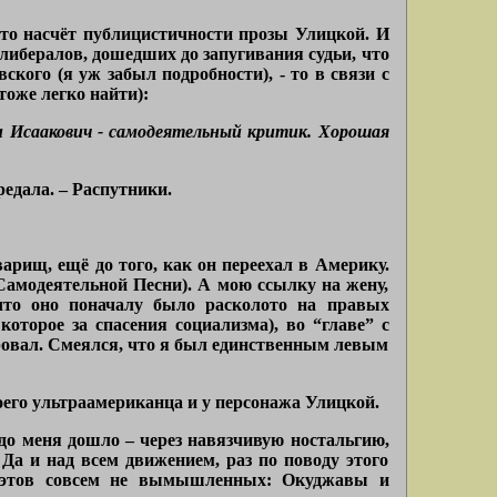
-то насчёт публицистичности прозы Улицкой. И
 либералов, дошедших до запугивания судьи, что
ского (я уж забыл подробности), - то в связи с
оже легко найти):
 Исаакович - самодеятельный критик. Хорошая
едала. – Распутники.
арищ, ещё до того, как он переехал в Америку.
Самодеятельной Песни). А мою ссылку на жену,
что оно поначалу было расколото на правых
которое за спасения социализма), во “главе” с
ировал. Смеялся, что я был единственным левым
моего ультраамериканца и у персонажа Улицкой.
до меня дошло – через навязчивую ностальгию,
Да и над всем движением, раз по поводу этого
оэтов совсем не вымышленных: Окуджавы и