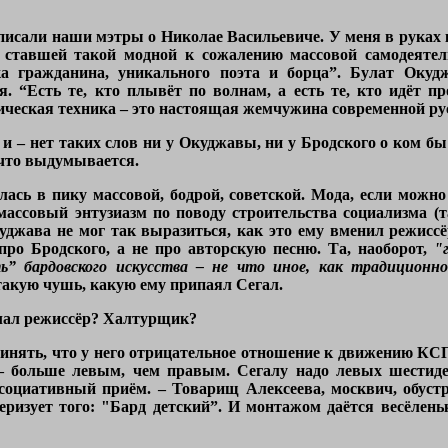
 писали наши мэтры о Николае Васильевиче. У меня в руках к
 ставшей такой модной к сожалению массовой самодеятель
а гражданина, уникального поэта и борца”. Булат Окуд
я. “Есть те, кто плывёт по волнам, а есть те, кто идёт п
ческая техника – это настоящая жемчужина современной рус
, и – нет таких слов ни у Окуджавы, ни у Бродского о ком б
, что выдумывается.
ась в пику массовой, бодрой, советской. Мода, если можно
ссовый энтузиазм по поводу строительства социализма (так
куджава не мог так выразиться, как это ему вменил режисс
 про Бродского, а не про авторскую песню. Та, наоборот,
"
” бардовского искусства – не что иное, как традиционно
такую чушь, какую ему припаял Сегал.
елал режиссёр? Халтурщик?
ринять, что у него отрицательное отношение к движению КСП,
 – больше левым, чем правым. Сегалу надо левых шестиде
ссоциативный приём. – Товарищ Алексеева, москвич, обустр
еризует того:
"Бард детский”
. И монтажом даётся весёлень