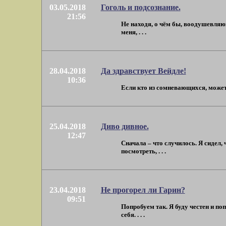
03.05.2018
Гоголь и подсознание.
21:56
Не находя, о чём бы, воодушевляющ
меня, . . .
28.04.2018
Да здравствует Вейдле!
10:36
Если кто из сомневающихся, может 
25.04.2018
Диво дивное.
12:47
Сначала – что случилось. Я сидел,
посмотреть, . . .
23.04.2018
Не прогорел ли Гарин?
09:51
Попробуем так. Я буду честен и поп
себя. . . .