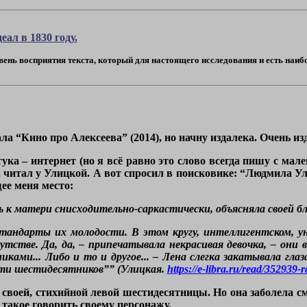
ал в 1830 году.
овень восприятия текста, который для настоящего исследования и есть наибо
ла “Кино про Алексеева” (2014), но начну издалека. Очень из
ука – интернет (но я всё равно это слово всегда пишу с мал
ся, читал у Улицкой. А вот спросил в поисковике: “Людмила 
ее меня место:
 к матери снисходительно-саркастически, объясняла своей б
тандарты их молодости. В этом кругу, интеллигентском, ун
путстве. Да, да, – припечатывала некрасивая девочка, – они
иками... Либо и то и другое... – Лена слегка закатывала гл
сти шестидесятников”” (Улицкая.
https://e-libra.ru/read/352939-r
 своей, стихийной левой шестидесятницы. Но она заболела см
такое говорить своему персонажу.