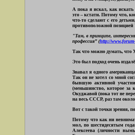
А пока я искал, как искат
это – кстати. Потому что, 
что-то сделают с его детьми
противоположной позицией У
"Там, в принципе, интерес
профессия” (
http://www.forum
Так что можно думать, что 
Это был подход очень издалё
Знавал я одного американца
Так он не хотел со мной с
бывшую активной участниц
(меньшинство, которое за к
Окуджавой (пока тот не пер
на весь СССР, раз там окол
Вот с такой точки зрения, п
Потому что как ни невнимат
мол, по шестидесятым годам
Алексеева (личности вым