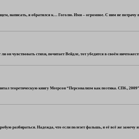
ем, написать, я обратился к… Гоголю. Имя – огромное. С ним не потрачу в
ли он чувствовать стихи, почитает Вейдле, тот убедится в своём ничтожеств
 читал теоретическую книгу Меерсон “Персонализм как поэтика. СПб., 2009
робую разбираться. Надежда, что если полезет фальшь, я её всё же замечу и 