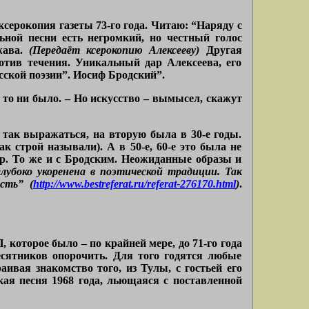
серокопия газеты 73-го года. Читаю: “Наряду с
ной песни есть негромкий, но честный голос
жава.
(Передаёт ксерокопию Алексееву)
Другая
ротив течения. Уникальный дар Алексеева, его
ской поэзии”. Иосиф Бродский”.
ы то ни было. – Но искусство – вымысел, скажут
 так выражаться, на вторую была в 30-е годы.
 строй называли). А в 50-е, 60-е это была не
ёр. То же и с Бродским. Неожиданные образы и
глубоко укоренена в поэтической традиции. Так
сть” (
http://www.bestreferat.ru/referat-276170.html
)
.
 которое было – по крайней мере, до 71-го года
сятников опорочить. Для того годятся любые
аивая знакомство того, из Тулы, с гостьей его
кая песня 1968 года, льющаяся с поставленной