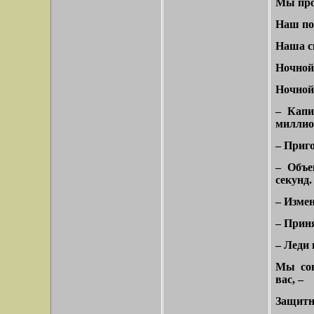
Мы про
Наш пол
Наша ск
Ночной 
Ночной 
– Капи
миллио
– Приг
– Объе
секунд.
– Измен
– Прин
– Леди
Мы сов
вас, –
Защитн