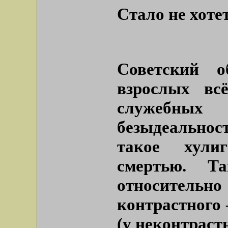
Стало не хоте
Советский о
взрослых вс
служебных
безыдеальнос
такое хулиг
смертью. Т
относител
контрастного 
(у неконтраст