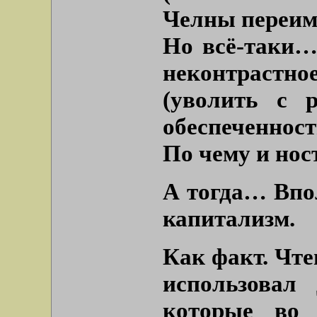
Челны переиме
Но всё-таки…
неконтрастно
(уволить с 
обеспеченнос
По чему и нос
А тогда… Впо
капитализм.
Как факт. Чте
использовал
которые во 