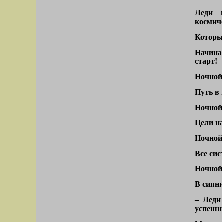
Леди 
космич
Которы
Начинаю 
старт!
Ночной 
Путь в
Ночной 
Цели н
Ночной 
Все си
Ночной 
В сияни
– Леди
успешн