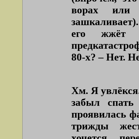
ворах или
зашкаливает)
его жжёт 
предкатастроф
80-х? – Нет. Н
Хм. Я увлёкся
забыл спать
проявилась фа
трижды жес
хочется пе