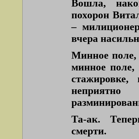
Вошла, нако
похорон Витал
– милиционер
вчера насильн
Минное поле, 
минное поле, 
стажировке,
неприятн
разминирован
Та-ак. Тепе
смерти.