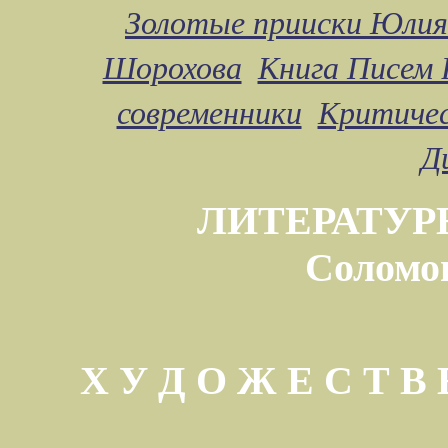
Золотые прииски Юлия
Шорохова
Книга Писем 
современники
Критичес
Д
ЛИТЕРАТУР
Соломо
Х У Д О Ж Е С Т 