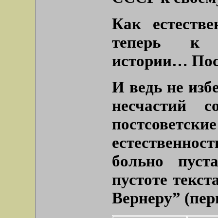
Как естеств
теперь к 
истории… Посл
И ведь не изб
несчастий с
постсове
естественно
больно пуст
пустоте текст
Вернеру” (пер