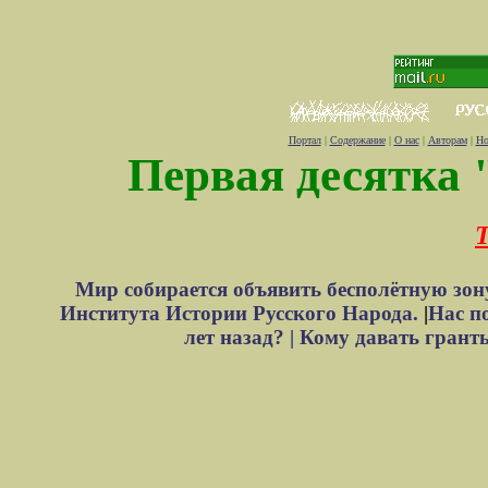
Портал
|
Содержание
|
О нас
|
Авторам
|
Но
Первая десятка 
Т
Мир собирается объявить бесполётную зон
Института Истории Русского Народа.
|
Нас п
лет назад? |
Кому давать грант