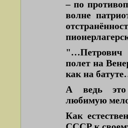
– по противо
волне патрио
отстран
пионерлагерск
"…Петрович
полет на Вене
как на батуте
А ведь это
любимую мелод
Как естестве
СССР к своем