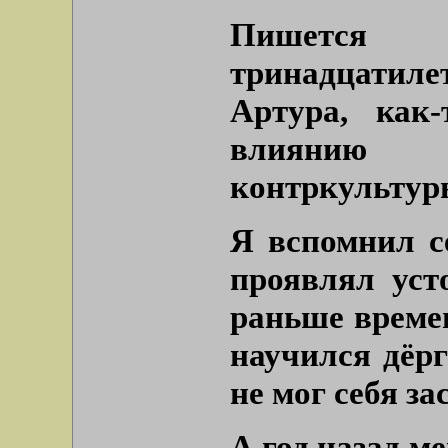
Пишется
тринадцатил
Артура, как-
влиянию 
контркультур
Я вспомнил с
проявлял уст
раньше времен
научился дёрг
не мог себя за
А год назад м