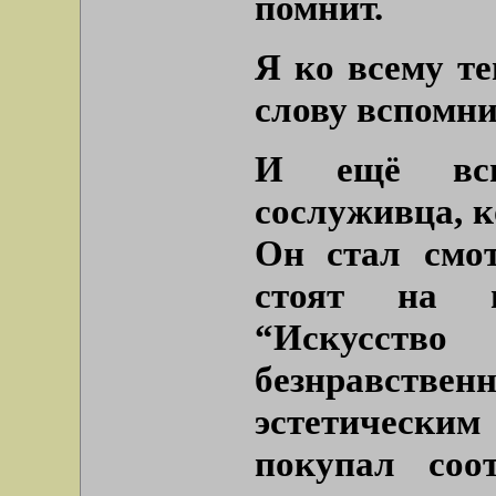
помнит.
Я ко всему те
слову вспомн
И ещё всп
сослуживца, к
Он стал смот
стоят на п
“Искусст
безнравст
эстетическим
покупал соо