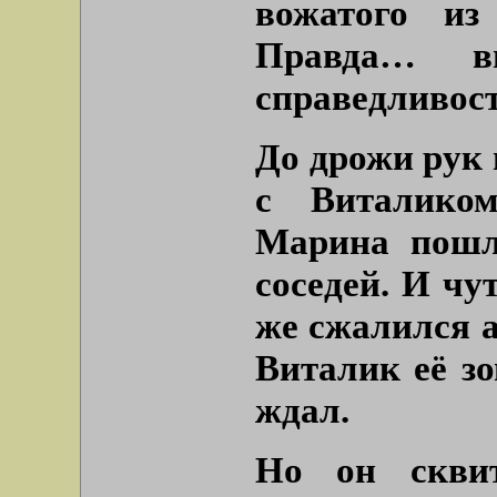
вожатого из
Правда… в
справедливост
До дрожи рук 
с Виталико
Марина пошл
соседей. И чу
же сжалился 
Виталик её зо
ждал.
Но он скви