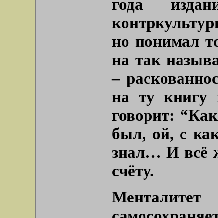
года издан
контркультуры
но понимал т
на так назыв
– раскованнос
на ту книгу 
говорит: “Как
был, ой, с ка
знал… И всё 
счёту.
Менталит
самосохран