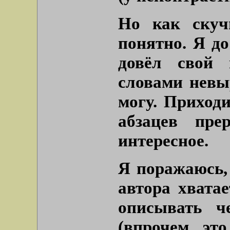
Но как скуч
понятно. Я д
довёл свой 
словами невы
могу. Приход
абзацев пре
интересное.
Я поражаюсь,
автора хватае
описывать ч
(впрочем, эт