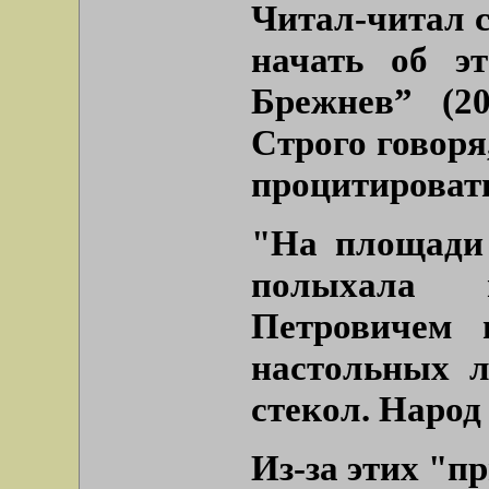
Читал-читал с
начать об э
Брежнев” (2
Строго говоря,
процитироват
"На площади
полыхала ц
Петровичем 
настольных 
стекол. Народ
Из-за этих
"пр