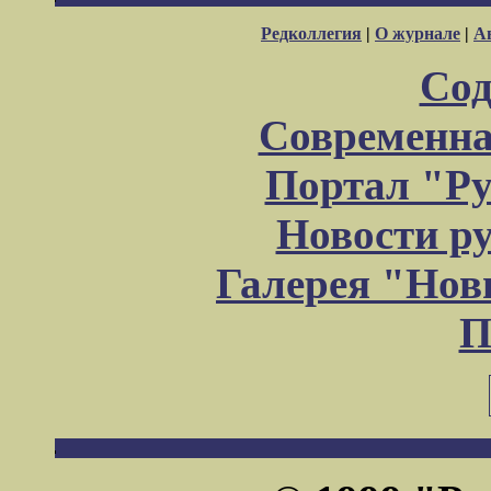
Редколлегия
|
О журнале
|
А
Сод
Современна
Портал "Ру
Новости р
Галерея "Но
П