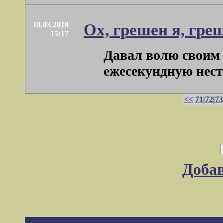
18.03.2018
Ох, грешен я, гре
15:17
Давал волю своим 
ежесекундную неста
<<
71
|
72
|
73
Доба