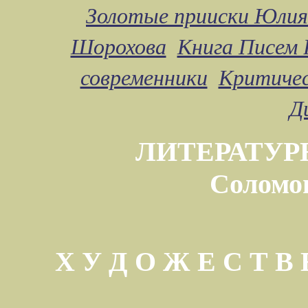
Золотые прииски Юлия
Шорохова
Книга Писем 
современники
Критичес
Д
ЛИТЕРАТУР
Соломо
Х У Д О Ж Е С Т 