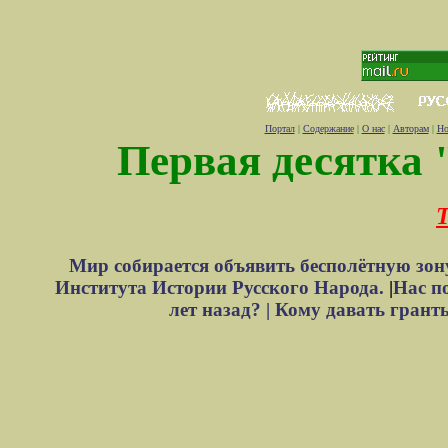
Портал
|
Содержание
|
О нас
|
Авторам
|
Но
Первая десятка 
Т
Мир собирается объявить бесполётную зон
Института Истории Русского Народа.
|
Нас п
лет назад? |
Кому давать грант