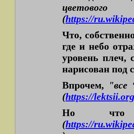
цветового
(
https://ru.
Что, собственн
где и небо отр
уровень плеч,
нарисован под с
Впрочем,
"все
(
https://lektsii.o
Но что
(
https://ru.