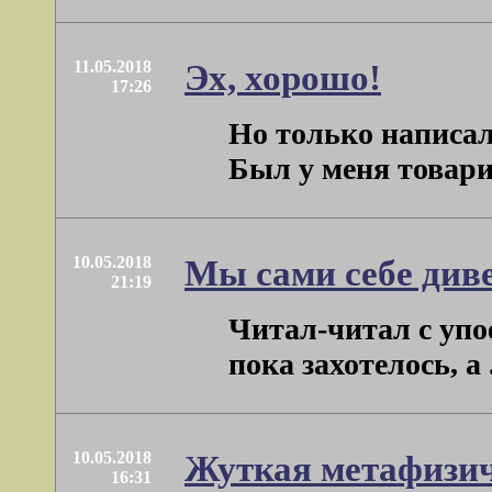
11.05.2018
Эх, хорошо!
17:26
Но только написал 
Был у меня товарищ
10.05.2018
Мы сами себе див
21:19
Читал-читал с упо
пока захотелось, а . 
10.05.2018
Жуткая метафизич
16:31