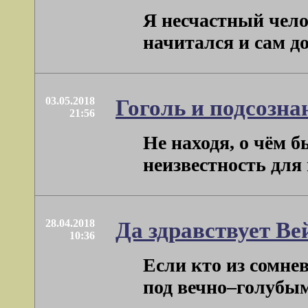
Я несчастный чело
начитался и сам дод
03.05.2018
Гоголь и подсозна
21:56
Не находя, о чём 
неизвестность для м
28.04.2018
Да здравствует Ве
10:36
Если кто из сомне
под вечно–голубым .