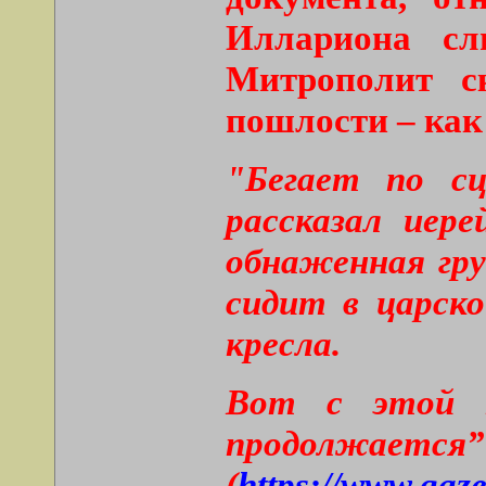
Иллариона сл
Митрополит с
пошлости – как
"Бегает по с
рассказал иер
обнаженная гру
сидит в царск
кресла.
Вот с этой п
продолжается”
(
https://www.gaz