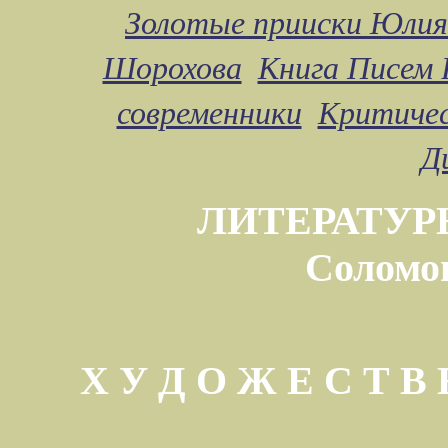
Золотые прииски Юлия
Шорохова
Книга Писем 
современники
Критичес
Д
ЛИТЕРАТУР
Соломо
Х У Д О Ж Е С Т 