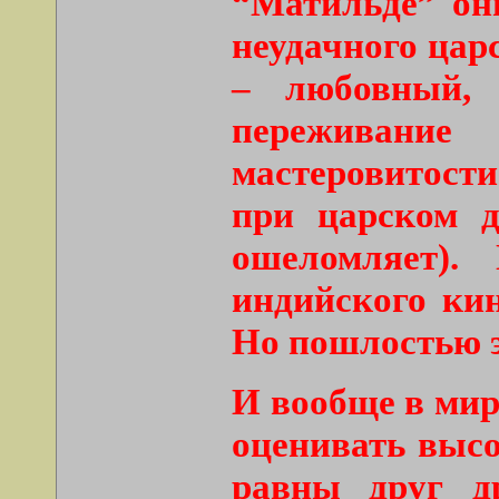
“Матильде” они
неудачного царс
– любовный, 
переживание
мастеровитости
при царском д
ошеломляет).
индийского ки
Но пошлостью э
И вообще в миру
оценивать высо
равны друг др