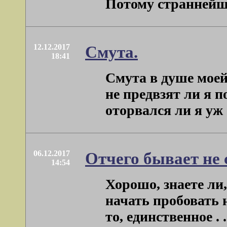
Потому страннейшим
12.12.2017
Смута.
18:41
Смута в душе моей
не предвзят ли я 
оторвался ли я уж 
06.12.2017
Отчего бывает не 
14:54
Хорошо, знаете ли,
начать пробовать н
то, единственное . .