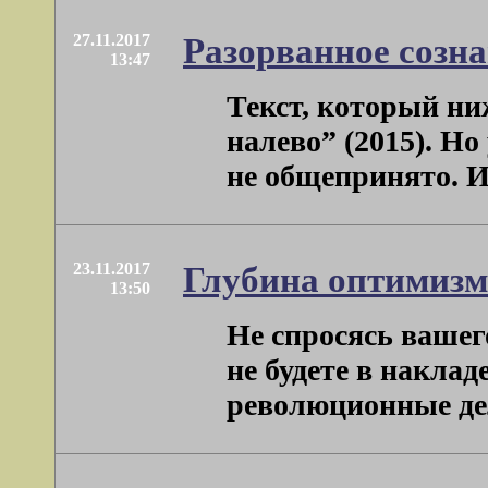
27.11.2017
Разорванное созна
13:47
Текст, который ни
налево” (2015). Но
не общепринято. И м
23.11.2017
Глубина оптимизм
13:50
Не спросясь вашег
не будете в накла
революционные дела