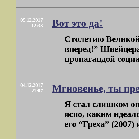
05.12.2017
Вот это да!
12:33
Столетию Великой
вперед!” Швейцер
пропагандой социал
04.12.2017
Мгновенье, ты пр
21:07
Я стал слишком о
ясно, каким идеал
его “Греха” (2007) я