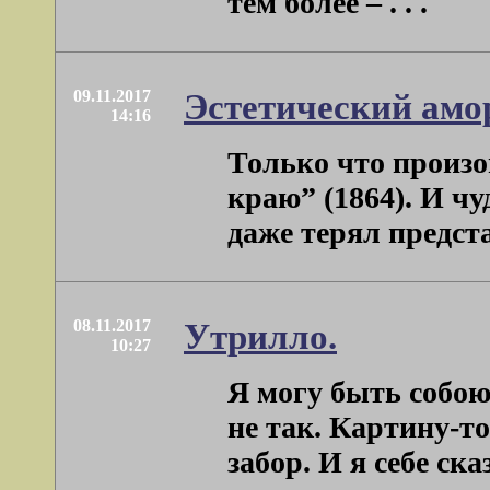
тем более – . . .
09.11.2017
Эстетический амо
14:16
Только что произо
краю” (1864). И чу
даже терял представ
08.11.2017
Утрилло.
10:27
Я могу быть собою
не так. Картину-т
забор. И я себе сказа