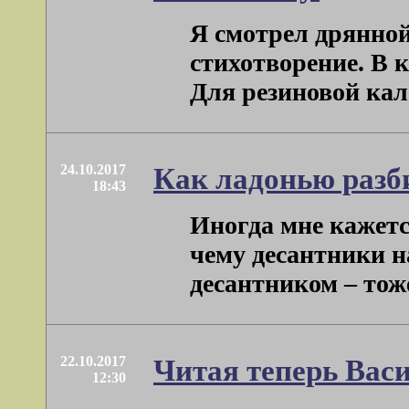
Я смотрел дрянной 
стихотворение. В
Для резиновой кало
24.10.2017
Как ладонью разб
18:43
Иногда мне кажется
чему десантники н
десантником – тоже. 
22.10.2017
Читая теперь Вас
12:30