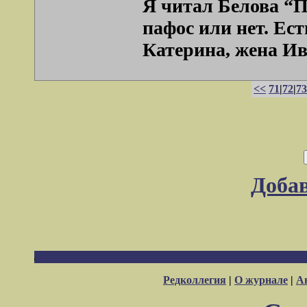
Я читал Белова “Пр
пафос или нет. Ест
Катерина, жена Иван
<<
71
|
72
|
73
Доба
Редколлегия
|
О журнале
|
А