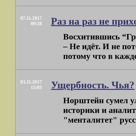
07.11.2017
Раз на раз не при
09:28
Восхитившись “Гре
– Не идёт. И не по
потому что в каждой
03.11.2017
Ущербность. Чья?
15:03
Норштейн сумел ул
историки и анали
"менталитет" русск