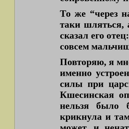
То же “через н
таки шляться, 
сказал его отец
совсем мальчи
Повторяю, я мн
именно устрое
силы при царс
Кшесинская оп
нельзя было 
крикнула и там
может, и ненат