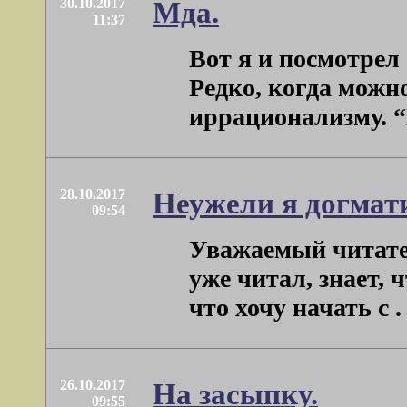
30.10.2017
Мда.
11:37
Вот я и посмотрел 
Редко, когда можн
иррационализму. “П
28.10.2017
Неужели я догмат
09:54
Уважаемый читател
уже читал, знает, 
что хочу начать с . .
26.10.2017
На засыпку.
09:55