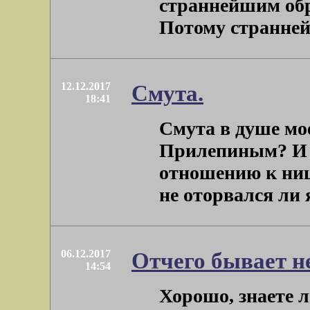
страннейшим обр
Потому страннейш
12.12.2017
Смута.
18:41
Смута в душе мое
Прилепиным? И в
отношению к ниц
не оторвался ли я
06.12.2017
Отчего бывает не
14:54
Хорошо, знаете л