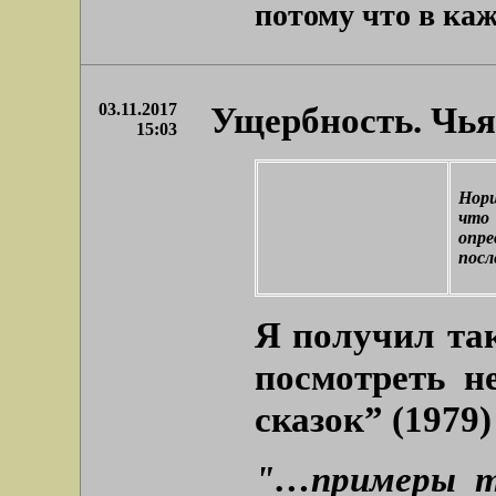
потому что в кажд
03.11.2017
Ущербность. Чья
15:03
Норш
что
опре
посл
Я получил та
посмотреть н
сказок” (1979
"…примеры та