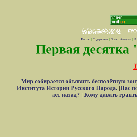
Портал
|
Содержание
|
О нас
|
Авторам
|
Но
Первая десятка 
Т
Мир собирается объявить бесполётную зон
Института Истории Русского Народа.
|
Нас п
лет назад? |
Кому давать грант