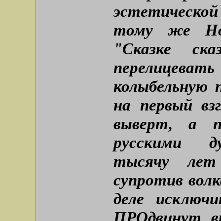
эстетической 
тому же Но
"Сказке ск
перелицев
колыбельную 
на первый вз
выверт, а п
русскими д
тысячу лет
супротив волк
деле исключ
ПРОдвинут в