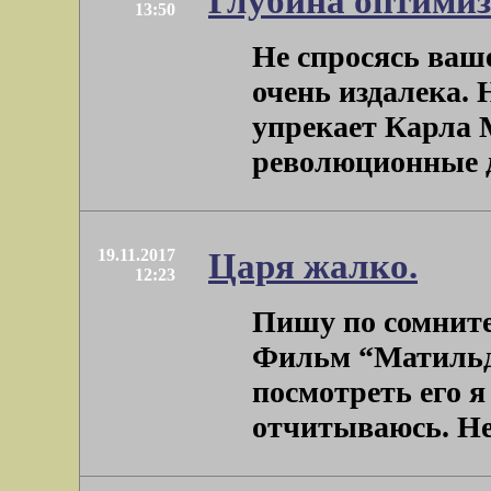
Глубина оптимиз
13:50
Не спросясь ваше
очень издалека. 
упрекает Карла М
революционные дел
19.11.2017
Царя жалко.
12:23
Пишу по сомнит
Фильм “Матильда
посмотреть его я 
отчитываюсь. Не 