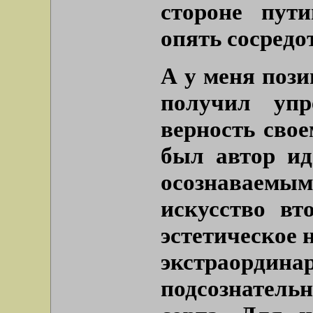
стороне пути
опять сосредо
А у меня пози
получил уп
верность свое
был автор ид
осознаваемым
искусство вт
эстетическое 
экстрао
подсознатель