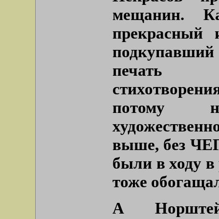
мещанин. К
прекрасный 
подкупавший 
печать е
стихотворени
потому 
художественн
выше, без ЧЕГ
были в ходу в
тоже обогаща
А Норштей