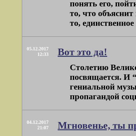
понять его, пойт
то, что объяснит
то, единственное .
05.12.2017
Вот это да!
12:33
Столетию Велик
посвящается. И 
гениальной музы
пропагандой соци
04.12.2017
Мгновенье, ты п
21:07