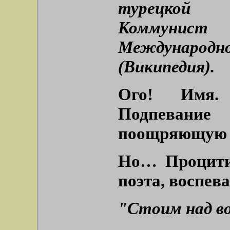
турецкой 
Коммунист
Международ
(Википедия).
Ого! Имя. 
Подпевани
поощряющую г
Но… Процитир
поэта, воспе
"Стоим над во