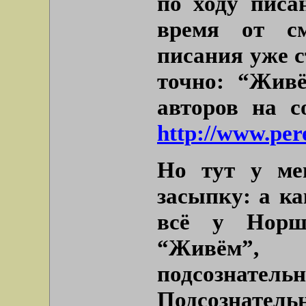
по ходу писа
время от см
писания уже с
точно: “Живё
авторов на с
http://www.per
Но тут у ме
засыпку: а ка
всё у Норш
“Живём”,
подсозна
Подсознательн