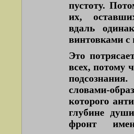
пустоту. Пот
их, оставши
вдаль одина
винтовками с
Это потрясает
всех, потому 
подсознани
словами-образ
которого ант
глубине души
фронт име