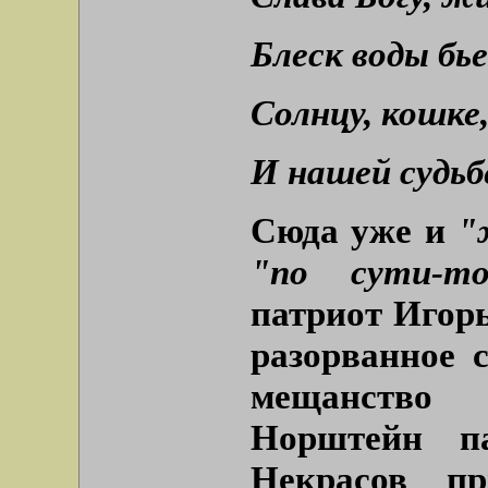
Блеск воды бье
Солнцу, кошке,
И нашей судьб
Сюда уже и
"
"по сути-то
патриот Игорь
разорванное с
мещанство 
Норштейн п
Некрасов пр