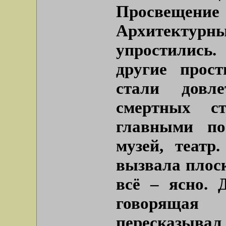
Просвещение 
Архитект
упростились
другие прос
стали довл
смертных с
главными по
музей, теат
вызвала плос
всё – ясно. 
говорящая
пересказывал