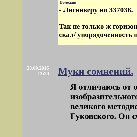
Воложин
- Лисинкеру на 337036.
Так не только ж горизо
скал/ упорядоченность 
28.09.2016
Муки сомнений.
13:59
Я отличаюсь от 
изобразительног
великого методи
Гуковского. Он сч