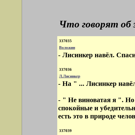
Что говорят об
337035
Воложин
- Лисинкер навёл. Спаси
337036
Л.Лисинкер
- На " ... Лисинкер навёл.
- " Не виноватая я ". Н
спокойные и убедительны
есть это в природе челов
337039