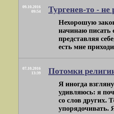
09.10.2016
Тургенев-то - не 
09:54
Нехорошую закон
начинаю писать 
представляя себе,
есть мне приходитс
07.10.2016
Потомки религии
13:39
Я иногда взгляну
удивляюсь: я поч
со слов других. Т
упорядочивать. Я, 