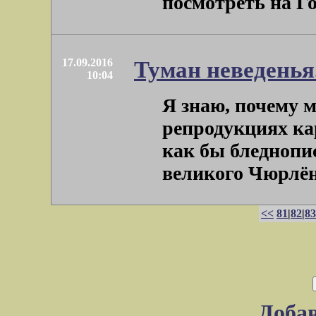
посмотреть на Гол
17.09.2016
Туман неведенья
10:04
Я знаю, почему м
репродукциях ка
как бы бледноп
великого Чюрлёнис
<<
81
|
82
|
83
Доба