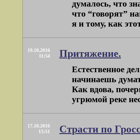
думалось, что з
что “говорят” н
я и тому, как этот
19.10.2016
Притяжение.
11:54
Естественное дел
начинаешь думать
Как вдова, почер
угрюмой реке несп
17.10.2016
Страсти по Грос
15:51