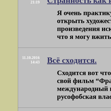
Странность как 
21:19
Я очень практи
открыть художес
произведения иск
что я могу вжиться
11.10.2016
Всё сходится.
14:43
Сходится вот что
свой фильм “Фра
международный к
русофобская власть