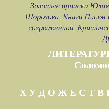
Золотые прииски Юлия
Шорохова
Книга Писем 
современники
Критичес
Д
ЛИТЕРАТУР
Соломо
Х У Д О Ж Е С Т 