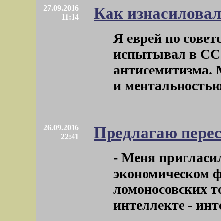
27.09.2016
Как изнасиловал
11:14
Я еврей по совет
испытывал в ССС
антисемитизма. 
и ментальностью н
26.09.2016
Предлагаю перес
22:41
- Меня пригласи
экономическом ф
ломоносовских то
интеллекте - инт