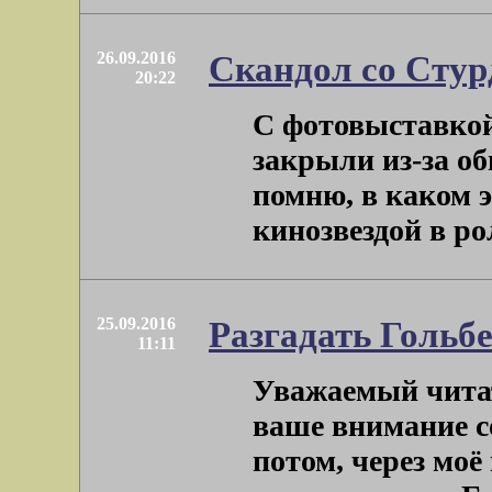
26.09.2016
Скандол со Стурд
20:22
С фотовыставкой
закрыли из-за о
помню, в каком 
кинозвездой в рол
25.09.2016
Разгадать Гольбе
11:11
Уважаемый читат
ваше внимание со
потом, через моё