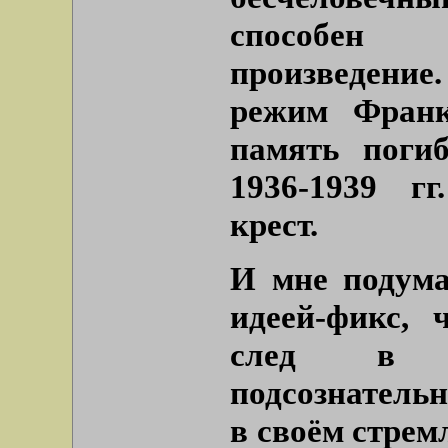
способен с
произведени
режим Франк
память поги
1936-1939 гг
крест.
И мне подума
идеей-фикс, 
след в “т
подсознательн
в своём стрем