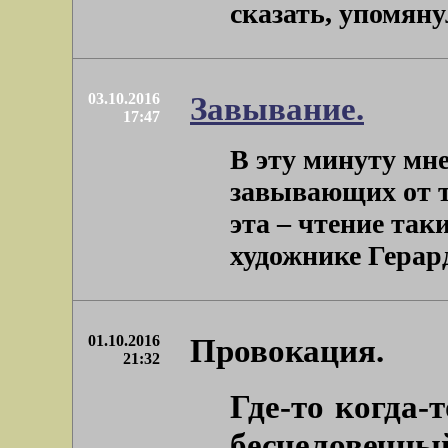
сказать, упомянули
03.10.2016
Завывание.
17:47
В эту минуту мне
завывающих от т
эта – чтение так
художнике Герарде
01.10.2016
Провокация.
21:32
Где-то когда-т
бесчеловечн