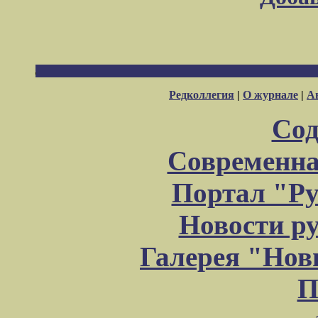
Редколлегия
|
О журнале
|
А
Сод
Современна
Портал "Ру
Новости р
Галерея "Но
П