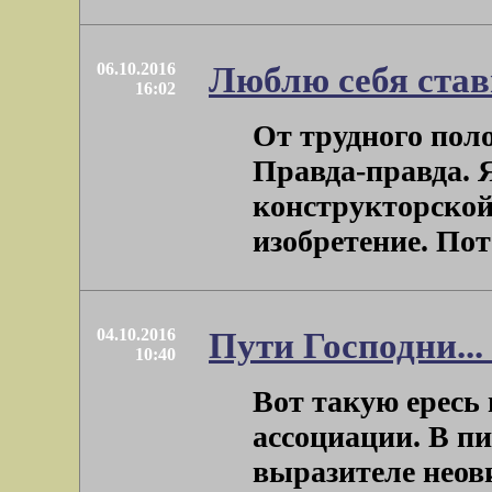
06.10.2016
Люблю себя став
16:02
От трудного пол
Правда-правда. Я
конструкторской
изобретение. Пото
04.10.2016
Пути Господни..
10:40
Вот такую ересь 
ассоциации. В пи
выразителе неов