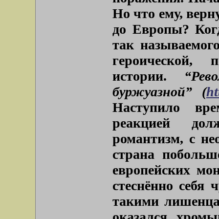
Но что ему, вер
до Европы? Когд
так называемого
героической, п
истории.
“Рев
буржуазной” (
ht
Наступило вр
реакцией до
романтизм, с не
страна побольш
европейских мон
стеснённо себя 
такими лишенца
оказался хромы