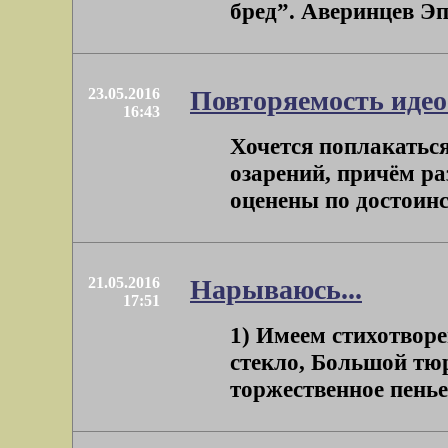
бред”. Аверинцев Эпи
23.05.2016
Повторяемость идео
16:43
Хочется поплакатьс
озарений, причём р
оценены по достоинст
21.05.2016
Нарываюсь...
17:51
1) Имеем стихотворе
стекло, Большой тюр
торжественное пенье