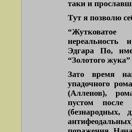
таки и прославши
Тут я позволю се
“Жутковатое
нереальность 
Эдгара По, име
“Золотого жука” 
Зато время на
упадочного рома
(Алленов), ро
пустом после 
(безнародных, д
антифеодальны
поражения. Нача