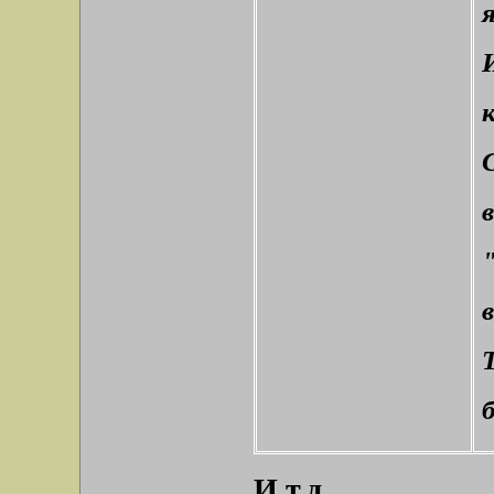
И т.д.