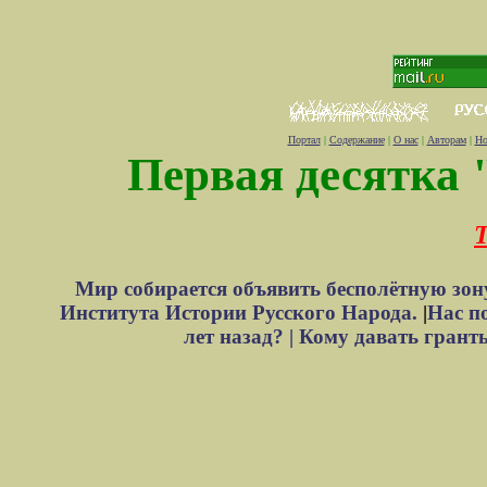
Портал
|
Содержание
|
О нас
|
Авторам
|
Но
Первая десятка 
Т
Мир собирается объявить бесполётную зон
Института Истории Русского Народа.
|
Нас п
лет назад? |
Кому давать грант