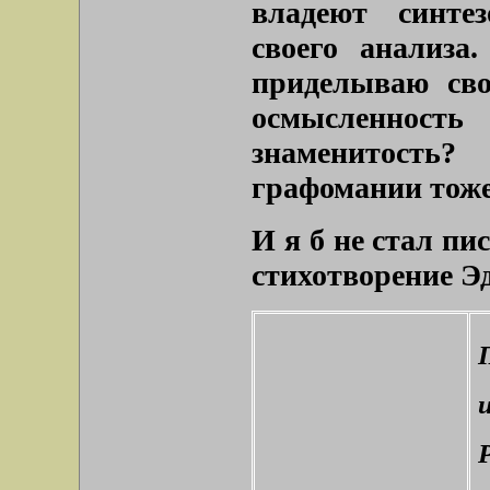
владеют синте
своего анализа
приделываю сво
осмысленнос
знаменитость
графомании тоже 
И я б не стал пис
стихотворение Э