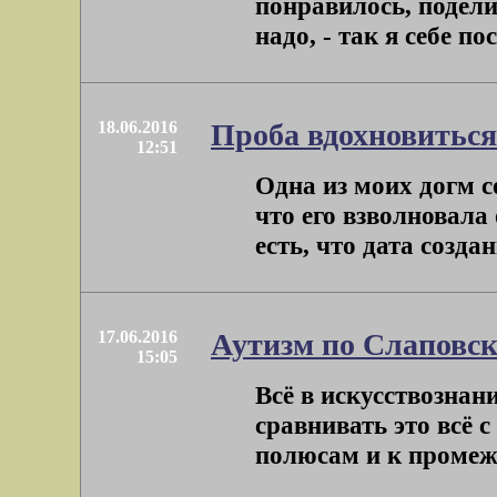
понравилось, подел
надо, - так я себе по
18.06.2016
Проба вдохновиться
12:51
Одна из моих догм с
что его взволновала
есть, что дата создан
17.06.2016
Аутизм по Слаповск
15:05
Всё в искусствознан
сравнивать это всё 
полюсам и к промежу