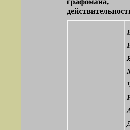
графомана
действительнос