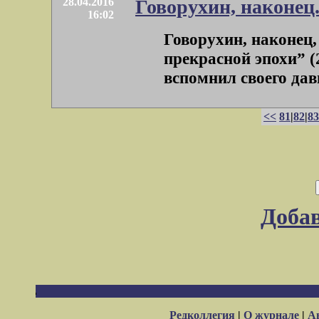
28.04.2016
Говорухин, наконец.
16:02
Говорухин, наконец,
прекрасной эпохи” (
вспомнил своего давн
<<
81
|
82
|
83
Доба
Редколлегия
|
О журнале
|
А