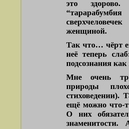
это здорово.
“тарарабумби
сверхчеловеч
женщиной.
Так что… чёрт е
неё теперь слаб
подсознания как 
Мне очень тру
природы пло
стиховедении). 
ещё можно что-т
О них обязател
знаменитости.