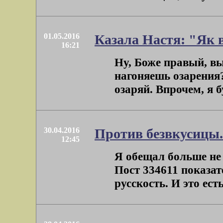
01.05.2016
Казала Настя: "Як в
16:21
Ну, Боже правый, вы
нагоняешь озарения?
озаряй. Впрочем, я б
30.04.2016
Против безвкусицы.
12:45
Я обещал больше не
Пост 334611 показат
русскость. И это есть