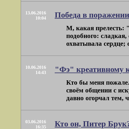
13.06.2016
Победа в поражении
10:04
М, какая прелесть:
подобного: сладкая,
охватывала сердце; о
10.06.2016
"Фэ" креативному к
14:43
Кто бы меня пожалел
своём общении с ис
давно огорчал тем, ч
03.06.2016
Кто он, Питер Брук
16:35