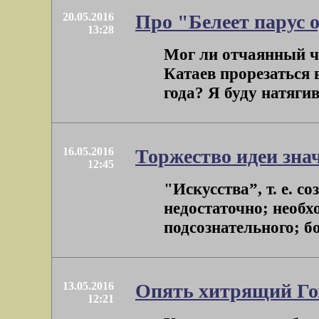
20.05.2016
Про "Белеет парус 
13:28
Мог ли отчаянный чу
Катаев прорезаться в
года? Я буду натягив
16.05.2016
Торжество идеи зна
12:45
"Искусства”, т. е. с
недостаточно; необх
подсознательного; бол
13.05.2016
Опять хитрящий Го
12:21