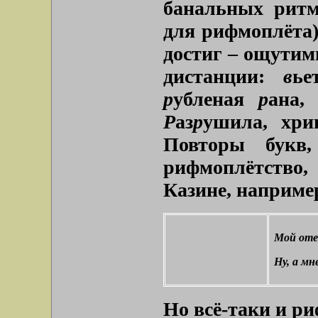
банальных рит
для рифмоплёта)
достиг – ощутим
дистанции:
в
ь
р
убленая
р
ана,
Р
аз
р
ушила, хр
Повторы букв,
рифмоплётство,
Казине, наприме
Мой отец
Ну, а мн
Но всё-таки и р