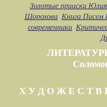
Золотые прииски Юлия
Шорохова
Книга Писем 
современники
Критичес
Д
ЛИТЕРАТУР
Соломо
Х У Д О Ж Е С Т 