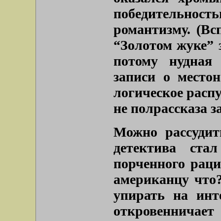
победительнос
романтизму. (Вс
“Золотом жуке” 
потому нудная
записи о местон
логическое расп
не полрассказа з
Можно рассудит
детектива ста
порченного рац
американцу что?
упирать на инт
откровенничае