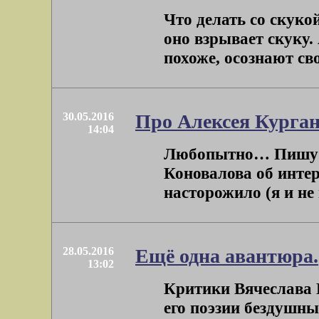
Что делать со скуко
оно взрывает скуку.
похоже, осознают сво
30.05.2016
Про Алексея Курган
14:04
Любопытно… Пишу о
Коновалова об инте
насторожило (я и не м
28.05.2016
Ещё одна авантюра.
13:02
Критики Вячеслава
его поэзии бездушн