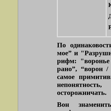
По одинаковост
мое”
и
"Разруши
рифм:
"воронье
рано”, “ворон /
самое примитив
непонятност
осторожничать.
Вон знаменит