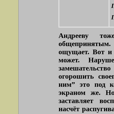
Андрееву тож
общепринятым
ощущает. Вот и
может. Наруш
замешательств
огорошить свое
ним”
это под к
экраном же. Н
заставляет вос
насчёт распугив