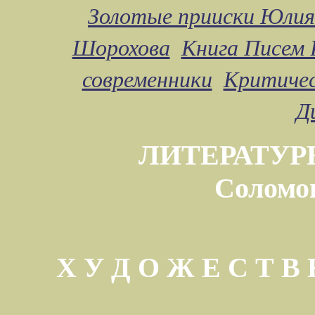
Золотые прииски Юлия
Шорохова
Книга Писем 
современники
Критичес
Д
ЛИТЕРАТУР
Соломо
Х У Д О Ж Е С Т 