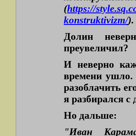
(
https://style.sq
konstruktivizm/
).
Долин невер
преувеличил?
И неверно каж
времени ушло. 
разоблачить ег
я разбирался с 
Но дальше:
"Иван Карам