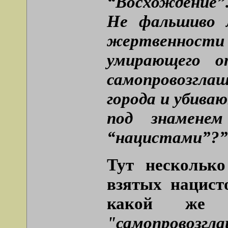
“Восхождение”
Не фальшиво 
жертвеннос
умирающего о
самопровозгл
города и убива
под знамене
“нацистами”?” 
Тут нескольк
взятых нацист
какой же 
"самопровозгла