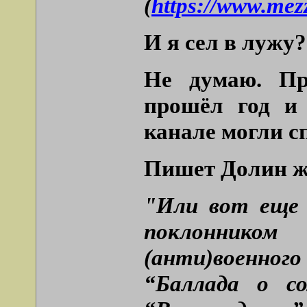
(
https://www.mezz
И я сел в лужу?
Не думаю. Пр
прошёл год и
канале могли с
Пишет Долин ж
"Или вот еще 
поклоннико
(анти)военно
“Баллада о со