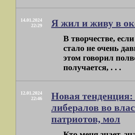
14.01.2024
Я жил и живу в о
22:29
В творчестве, есл
стало не очень да
этом говорил полв
получается, . . .
12.01.2024
Новая тенденция:
22:46
либералов во вла
патриотов, мол
Кто меня знает, зн