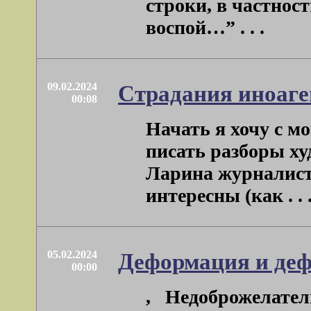
строки, в частност
воспой…” . . .
09.02.2024
Страдания иноаге
00:08
Начать я хочу с м
писать разборы ху
Ларина журналист.
интересны (как . . 
05.02.2024
Деформация и де
00:00
, Недоброжелатели