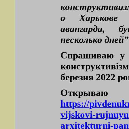
конструктивиз
о Харькове 
авангарда, б
несколько дней”
Спрашиваю у 
конструктивіз
березня 2022 ро
Открываю
https://pivdenuk
vijskovi-rujnu
arxitekturni-pam