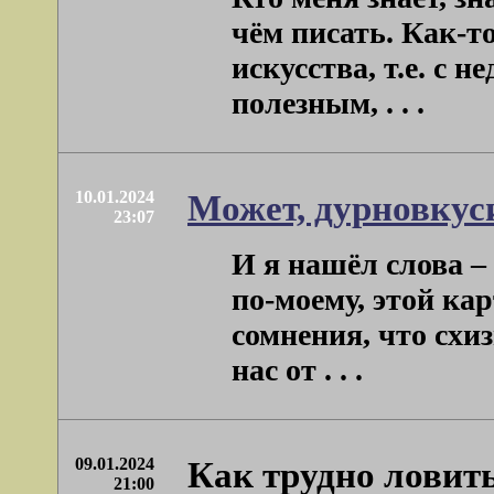
чём писать. Как-т
искусства, т.е. с 
полезным, . . .
10.01.2024
Может, дурновкуси
23:07
И я нашёл слова –
по-моему, этой кар
сомнения, что схи
нас от . . .
09.01.2024
Как трудно ловит
21:00