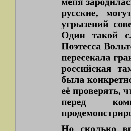
меня зародилас
русские, мог
угрызений сов
Один такой с
Поэтесса Вольт
пересекала гра
российская та
была конкретно
её проверять, ч
перед ком
продемонстриро
Но сколько в