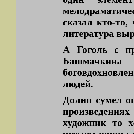
мелодрамати
сказал кто-то,
литература вы
А Гоголь с п
Башмачкина 
боговдохновл
людей.
Долин сумел оп
произведения
художник то х
читают наши гл