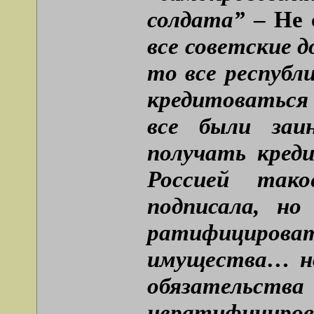
солдата”
– Не 
все советские д
то все респуб
кредитоваться
все были заи
получать кред
Россией тако
подписала, но
ратифицироват
имущества… но
обязательс
нератифициров