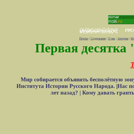
Портал
|
Содержание
|
О нас
|
Авторам
|
Но
Первая десятка 
Т
Мир собирается объявить бесполётную зон
Института Истории Русского Народа.
|
Нас п
лет назад? |
Кому давать грант