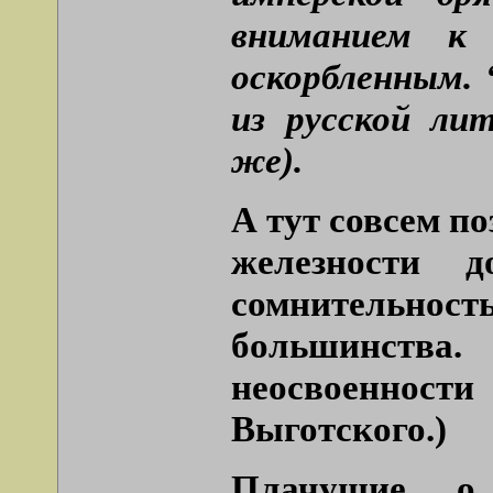
вниманием к
оскорбленным. 
из русской ли
же).
А тут совсем п
железности до
сомнительнос
большинств
неосвоенност
Выготского.)
Плачущие о