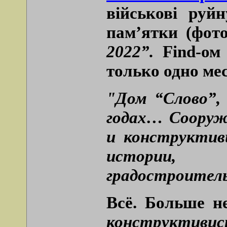
військові руйн
пам’ятки (фот
2022”.
Find-ом 
только одно мес
"Дом “Слово”, 
годах… Сооруж
и конструктив
истории
градостроител
Всё. Больше н
конструк