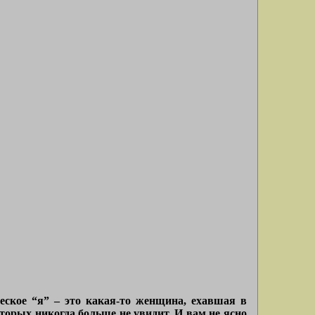
еское “я” – это какая-то женщина, ехавшая в
которых никогда больше не увидит. И вам не ясно