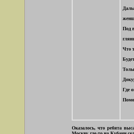
Дальш
женщи
Под в
глян
Что т
Буде
Тольк
Доку
Где о
Помо
Оказалось, что ребята выс
Москву, где-то на Кубани се