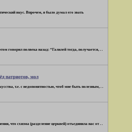
ический вкус. Впрочем, я было думал его звать
ом говорил полвека назад: “Галилей тогда, получается, . .
ёд патриотов, мол
усства, т.е. с недопонятностью, чтоб мне быть полезным, . .
ия, что схизма (разделение церквей) отъединила нас от . .