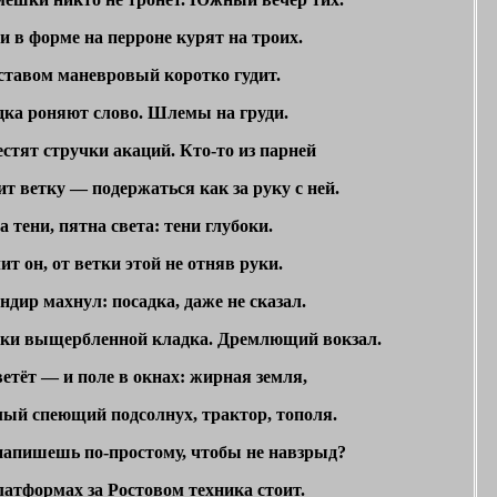
и в форме на перроне курят на троих.
оставом маневровый коротко гудит.
дка роняют слово. Шлемы на груди.
стят стручки акаций. Кто-то из парней
т ветку — подержаться как за руку с ней.
 тени, пятна света: тени глубоки.
т он, от ветки этой не отняв руки.
дир махнул: посадка, даже не сказал.
ки выщербленной кладка. Дремлющий вокзал.
етёт — и поле в окнах: жирная земля,
лый спеющий подсолнух, трактор, тополя.
напишешь по-простому, чтобы не навзрыд?
латформах за Ростовом техника стоит.