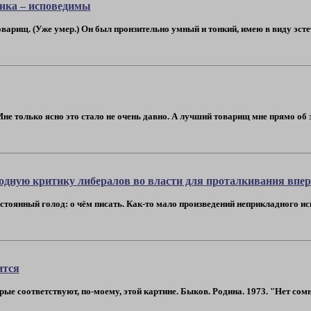
ника – исповедимы
арищ. (Уже умер.) Он был пронзительно умный и тонкий, имею в виду эстет
не только ясно это стало не очень давно. А лучший товарищ мне прямо об эт
одную критику либералов во власти для проталкивания впер
постоянный голод: о чём писать. Как-то мало произведений неприкладного иск
ится
е соответствуют, по-моему, этой картине. Быков. Родина. 1973. "Нет сомнен