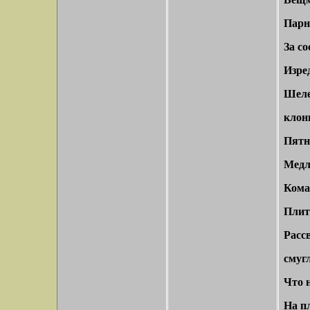
Парн
За с
Изре
Шеле
клони
Пятна
Медли
Коман
Плит
Рассв
смуг
Что 
На п