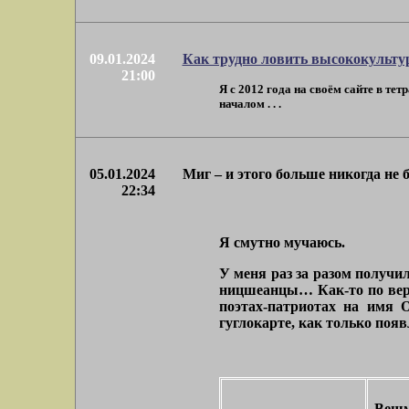
09.01.2024
Как трудно ловить высококультур
21:00
Я с 2012 года на своём сайте в те
началом . . .
05.01.2024
Миг – и этого больше никогда не 
22:34
Я смутно мучаюсь.
У меня раз за разом получи
ницшеанцы… Как-то по веро
поэтах-патриотах на имя 
гуглокарте, как только появ
Вещм