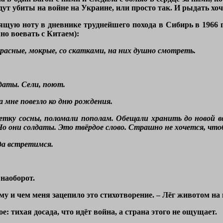
удут убиты на войне на Украине, или просто так. И рыдать хоч
щую ноту в дневнике труднейшего похода в Сибирь в 1966 го
но воевать с Китаем):
красные, мокрые, со скатками, на них душно смотреть.
даты. Сели, поют.
а мне повезло ко дню рождения.
етку сосны, поломали пополам. Обещали хранить до новой вс
Но они солдаты. Это твёрдое слово. Страшно не хочется, чт
да встретимся.
наоборот.
му и чем меня зацепило это стихотворение. – Лёг животом на
е: тихая досада, что идёт война, а страна этого не ощущает.