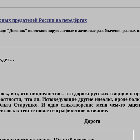
ных предателей России на передёргах
тради “Дневник” коллекционирую личные и железные разоблачения разных из
будет…
лось, вот, что ницшеанство – это дорога русских творцов к 
ятности, что ли. Исповедующие другие идеалы, вроде больш
Ольга Старушко. И одно стихотворение меня чем-то заце
лялось в тексте новое географическое название.
Дорога
ешки никто не тронет. Южный вечер тих.