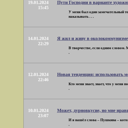
19.01.2024
Пути Господни в варианте худож
15:45
У меня был один замечательный тов
наказывать . . .
14.01.2024
Я жил и живу в околокоммунизме
22:29
В творчестве, если одним словом. М
.
12.01.2024
Новая тенденция: использовать м
22:46
Кто меня знает, знает, что у меня 
.
10.01.2024
Может, дурновкусие, но мне нрав
23:07
И я нашёл слова – Пушкина – которы
.