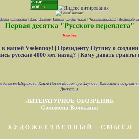
Портал
|
Содержание
|
О нас
|
Авторам
|
Новости
|
Первая десятка
|
Дискуссионный клуб
|
Научный фору
Первая десятка "Русского переплета"
Темы дня:
 в нашей Vselennoy!
|
Президенту Путину о создани
сь русские 4000 лет назад? |
Кому давать гранты 
е Алексея Шорохова
Книга Писем Владимира Хлумова
Классики и современн
Дискуссия
ЛИТЕРАТУРНОЕ ОБОЗРЕНИЕ
Соломона Воложина
Х У Д О Ж Е С Т В Е Н Н Ы Й С М Ы С Л