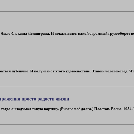
е было блокады Ленинграда. И доказывают, какой огромный грузооборот вое
ираться публично. И получаю от этого удовольствие. Этакий человековед. Ч
ражения просто радости жизни
тогда он задумал такую картину. (Рисовал её долго.) Пластов. Весна. 1954. И