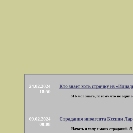
24.02.2024
Кто знает хоть строчку из «Илиа
18:50
Я б мог знать, потому что не одну 
09.02.2024
Страдания иноагента Ксении Ла
00:08
Начать я хочу с моих страданий. Я