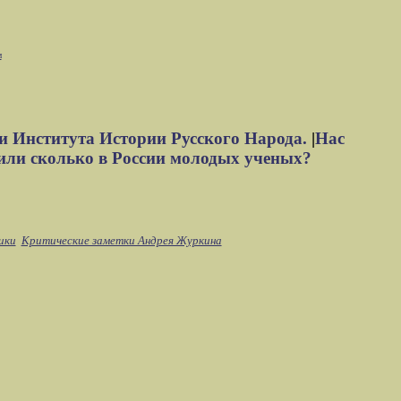
м
и Института Истории Русского Народа.
|
Нас
или сколько в России молодых ученых?
ики
Критические заметки Андрея Журкина