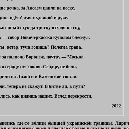
е речка, за Аксаем цапли на песке,
на идёт босая с удочкой в руке.
агонный стук да тряску отходя ко сну,
ь — собор Новочеркасска куполом блеснул.
ы, ветер, тучи гонишь? Полегла трава.
т за полночь Воронеж, поутру — Москва.
о сердцу нет покоя. Сердце, не боли.
рили на Лихой и в Каменской сошли.
ни, теперь не скажут. В битве ли, в пути?
лись, как видишь наших. Вслед перекрести.
2022
адились где-то вблизи бывшей украинской границы. Лирич
ла в один вагон с ними и следила с болью в сердце за ними, 