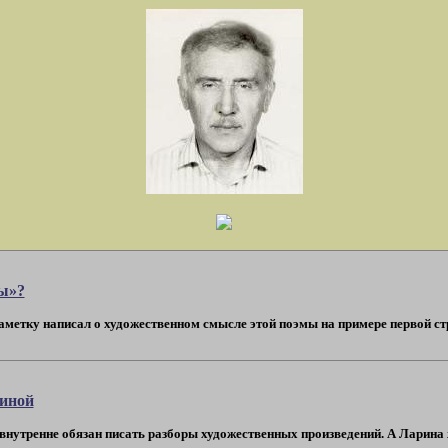
ды»?
заметку написал о художественном смысле этой поэмы на примере первой стро
риной
 внутренне обязан писать разборы художественных произведений. А Ларина жу