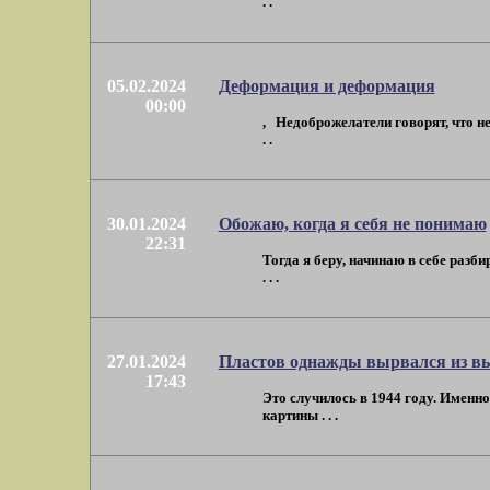
. .
05.02.2024
Деформация и деформация
00:00
, Недоброжелатели говорят, что н
. .
30.01.2024
Обожаю, когда я себя не понимаю
22:31
Тогда я беру, начинаю в себе разб
. . .
27.01.2024
Пластов однажды вырвался из вы
17:43
Это случилось в 1944 году. Именно 
картины . . .