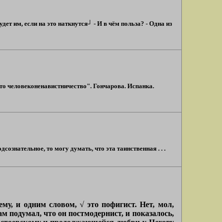
дет им, если на это наткнутся┘ - И в чём польза? - Одна из
это человеконенавистничество". Гончарова. Испанка.
ознательное, то могу думать, что эта таинственная . . .
му, и одним словом, √ это пофигист. Нет, мол,
ам подумал, что он постмодернист, и показалось,