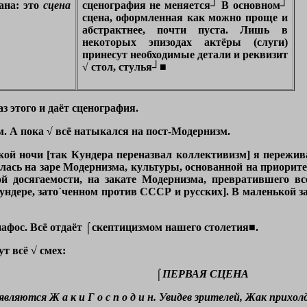
ана: это
сцена
сценография не меняется┘ В основном┘
сцена, оформленная как можно проще и
абстрактнее, почти пуста. Лишь в
некоторых эпизодах актёры (слуги)
принесут необходимые детали и реквизит
√ стол, стулья┘■
аз этого и даёт сценография.
м. А пока √ всё натыкался на пост-Модернизм.
ской ночи
[так Кундера переназвал коллективизм]
я пережива
лась на заре Модернизма, культуры, основанной на приорите
кой досягаемости, на закате Модернизма, превратившего 
Кундере, зато`ченном против СССР и русских]
. В маленькой з
пафос. Всё отдаёт
⌠скептицизмом нашего столетия■
.
т всё √ смех:
⌠ПЕРВАЯ СЦЕНА
являются Ж а к и Г о с п о д и н. Увидев зрителей, Жак прихо