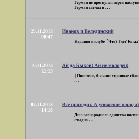
Герман не прогнулся перед наступив
Герман сделал в . . .
25.11.2013
Иванов и Велединский
08:47
Недавно в клубе ⌠Что? Где? Когда?
10.11.2013
Ай да Быков! Ай не молодец!
11:13
⌠Поистине, бывают странные сбли
. . .
03.11.2013
Всё проходит. А унижение народа?
14:16
Дню всенародного единства посвящ
стыдно . . .