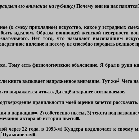
ращает его внимание на публику.)
Почему они на нас пялятся
дное (к смеху прикладное) искусство, какое у эстрадных сме
о быть идеалом. Образы вопиющей женской неверности во
знательного. Нет того, что называют высочайшим искус
энергичное явление и потому не способно породить великое п
еса. Тому есть физиологическое объяснение. Я брал в руки к
 если книга вызывает напряженное внимание. Тут же┘ Чего на
-то выражается что-то. Да ещё и заранее осознаваемое.
подтверждение правильности моей оценки хочется рассказать.
ния в вариацию■, 2) собственно пьесы, 3) текста под назван
амечания автора об истории пьесы■.
ной через 22 года, в 1993-м) Кундера подключает к своему
 ⌠Пульчинеллу■.