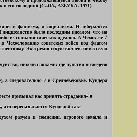
 Достоевскому и продолжающейся любви к Чехову
 и его господин■ (С.-Пб., АЗБУКА. 1971).
 мире: и фашизма, и социализма. И либерализм
И ницшеанство было последним идеалом, что на
-либо из социалистических идеалов. А Чехов же √
е в Чехословакию советских войск под флагом
стоевскому. Экстремистскую коллективистскую
 чувство, иными словами: где чувство возведено
), а следовательно √ и Средневековье. Кундера
ресте призывал нас принять страдания┘■
, что переназывается Кундерой так:
духом разума и сомнении, игрового начала и