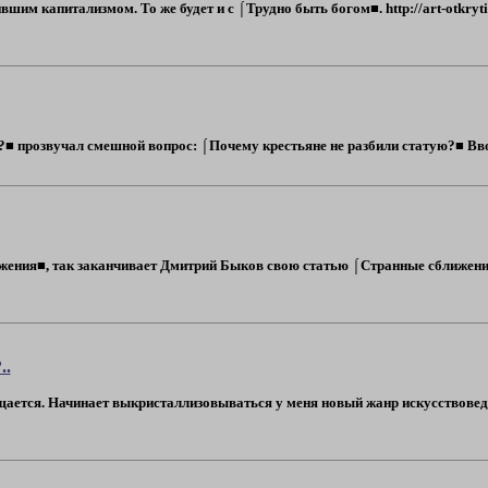
шим капитализмом. То же будет и с ⌠Трудно быть богом■. http://art-otkryti
■ прозвучал смешной вопрос: ⌠Почему крестьяне не разбили статую?■ Ввод 
жения■, так заканчивает Дмитрий Быков свою статью ⌠Странные сближени
..
ается. Начинает выкристаллизовываться у меня новый жанр искусствоведч