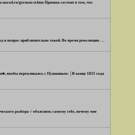
e.narod.ru/german-st.htm Признак состоит в том, что
в вопрос приблизительно такой. Во время революции . . .
я■, якобы перекликаясь с Пушкиным: ⌠В конце 1825 года
еского разбора √ объяснять самому себе, почему мне