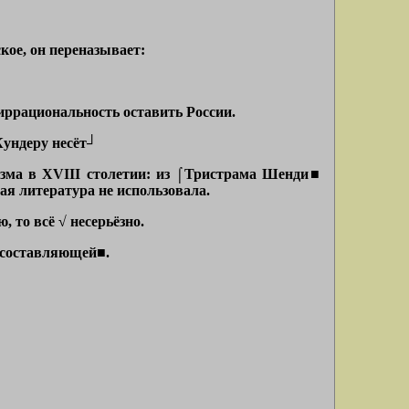
кое, он переназывает:
иррациональность оставить России.
Кундеру несёт┘
гизма в XVIII столетии: из ⌠Тристрама Шенди■
я литература не использовала.
 то всё √ несерьёзно.
й составляющей■
.