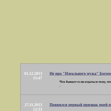
01.12.2013
Не про "Идеального мужа" Богом
15:47
Что бывает если отдаться тому, чт
.
27.11.2013
Появился первый признак моей п
12:33