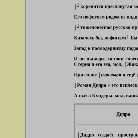
⌠┘коренится пресловутая заг
Его пофигизм родом из инди
⌠┘тяжеловесная русская ир
Казалось бы, пофигизм┘ Ему
Запад к посмодернизму подо
И он выводит истоки своег
Стерна и его эха, мол, ⌠Жа
При слове
⌠игровые■
я ещё р
⌠Роман Дидро √ это всплеск
А пьеса Кундеры, мол, вари
Дидро
⌠Дидро создаёт простран