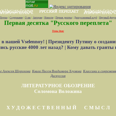
Портал
|
Содержание
|
О нас
|
Авторам
|
Новости
|
Первая десятка
|
Дискуссионный клуб
|
Научный фору
Первая десятка "Русского переплета"
Темы дня:
 в нашей Vselennoy!
|
Президенту Путину о создани
сь русские 4000 лет назад? |
Кому давать гранты 
е Алексея Шорохова
Книга Писем Владимира Хлумова
Классики и современн
Дискуссия
ЛИТЕРАТУРНОЕ ОБОЗРЕНИЕ
Соломона Воложина
Х У Д О Ж Е С Т В Е Н Н Ы Й С М Ы С Л