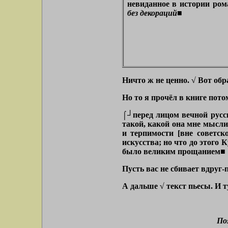
невиданное в истории ром
без декораций■
Ничто ж не ценно. √ Вот обр
Но то я прочёл в книге пото
⌠┘перед лицом вечной рус
такой, какой она мне мысли
и терпимости
[вне советс
искусства; но что до этого 
было великим прощанием■
Пусть вас не сбивает вдруг-
А дальше √ текст пьесы. И ту
По