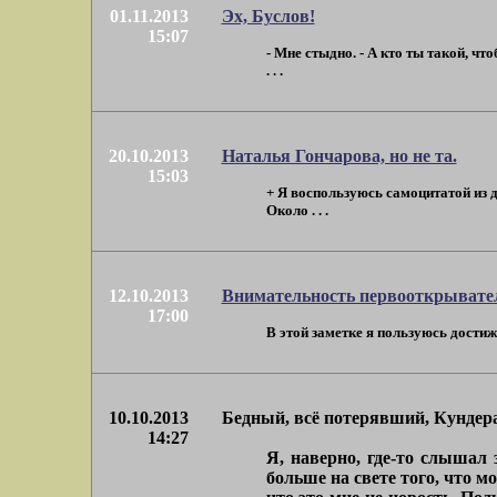
01.11.2013
Эх, Буслов!
15:07
- Мне стыдно. - А кто ты такой, чт
. . .
20.10.2013
Наталья Гончарова, но не та.
15:03
+ Я воспользуюсь самоцитатой из д
Около . . .
12.10.2013
Внимательность первооткрывате
17:00
В этой заметке я пользуюсь достиж
10.10.2013
Бедный, всё потерявший, Кундера
14:27
Я, наверно, где-то слышал 
больше на свете того, что м