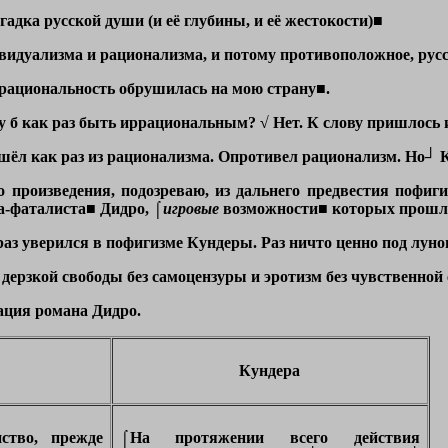
адка русской души (и её глубины, и её жестокости)■
видуализма и рационализма, и потому противоположное, русс
рациональность обрушилась на мою страну■
.
 б как раз быть иррациональным? √ Нет. К слову пришлось 
шёл как раз из рационализма. Опротивел рационализм. Но┘ 
о произведения, подозреваю, из дальнего предвестия пофи
ка-фаталиста■ Дидро,
⌠
игровые
возможности■
которых прошла
аз уверился в пофигизме Кундеры. Раз ничто ценно под луною,
 дерзкой свободы без самоцензуры и эротизм без чувственно
ация романа Дидро.
Кундера
ство, прежде
⌠На протяжении всего действия