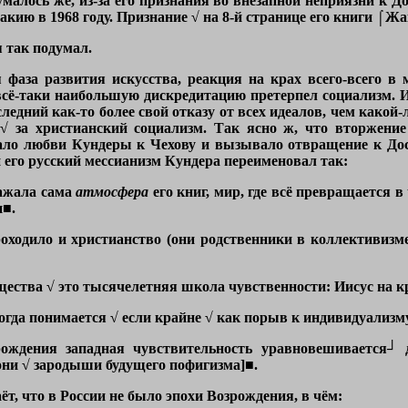
думалось же, из-за его признания во внезапной неприязни к
кию в 1968 году. Признание √ на 8-й странице его книги ⌠Жак
я так подумал.
 фаза развития искусства, реакция на крах всего-всего в
 всё-таки наибольшую дискредитацию претерпел социализм. 
следний как-то более свой отказу от всех идеалов, чем какой
√ за христианский социализм. Так ясно ж, что вторжени
ало любви Кундеры к Чехову и вызывало отвращение к До
 его русский мессианизм Кундера переименовал так:
ажала сама
атмосфера
его книг, мир, где всё превращается в
и■
.
оходило и христианство (они родственники в коллективизме
ества √ это тысячелетняя школа чувственности: Иисус на к
огда понимается √ если крайне √ как порыв к индивидуализму
ождения западная чувствительность уравновешивается┘ 
они √ зародыши будущего пофигизма]
■.
ёт, что в России не было эпохи Возрождения, в чём: