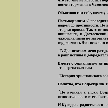
что это мне не новость. По
после вторжения в Чехослова
Объясняю сам себе, почему 
Постмодернизм √ последняя
надоел до противности. Но
это реагировал. Так этот по
ницшеанец, и Достоевский 
лжесоциализма не затрагив
одержимость Достоевского и
⌠В Достоевском меня раздр
в ранг истины и добродетел
Вместе с социализмом не пр
это переназвал так:
⌠История христианского общ
Понятно, что Возрождение т
⌠Но начиная с эпохи Возр
относительности всего
[вот 
И Кундера с радостью осозна