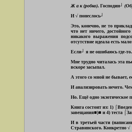
Ж а к (робко)
. Господин┘
(Об
И √ понеслось┘
Это, конечно, не то прикла
что нет ничего, достойног
никакого выражения подсо
отсутствие идеала есть мало
Если┘ я не ошибаюсь где-то.
Мне трудно читалась эта пь
вскоре засыпал.
А этого со мной не бывает,
И анализировать нечего. Чем
Но. Ещё одно экзотическое 
Книга состоит из: 1) ⌠Введе
завещания■)■ и 4) теста ⌠З
И в третьей части (написан
Стравинского. Конкретно √