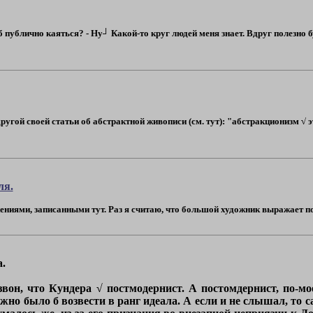
об публично каяться? - Ну┘ Какой-то круг людей меня знает. Вдруг полезно бу
ругой своей статьи об абстрактной живописи (см. тут): "абстракционизм √ 
ля.
ениями, записанными тут. Раз я считаю, что большой художник выражает подс
.
звон, что Кундера √ постмодернист. А постомдернист, по-мое
ожно было б возвести в ранг идеала. А если и не слышал, то с