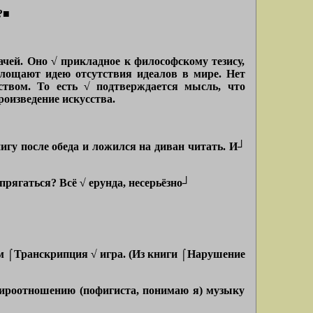
?
■
хачей. Оно √ прикладное к философскому тезису,
площают идею отсутствия идеалов в мире. Нет
ством. То есть √ подтверждается мысль, что
роизведение искусства.
нигу после обеда и ложился на диван читать. И┘
прягаться? Всё √ ерунда, несерьёзно┘
ием ⌠Транскрипция √ игра. (Из книги ⌠Нарушение
 мироотношению (пофигиста, понимаю я) музыку