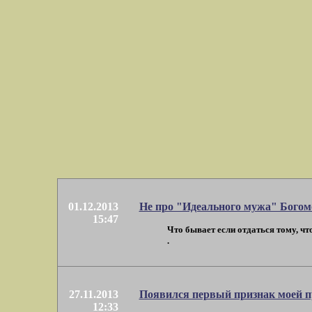
01.12.2013
Не про "Идеального мужа" Богом
15:47
Что бывает если отдаться тому, чт
.
27.11.2013
Появился первый признак моей п
12:33