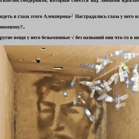
игизм-постмодернизм, который смеётся над любыми идеалами
деть в глаза этого Алекперова┘ Настрадались глаза у него ил
ономизму?..
другие вещи у него безымянные √ без названий они что-то в и