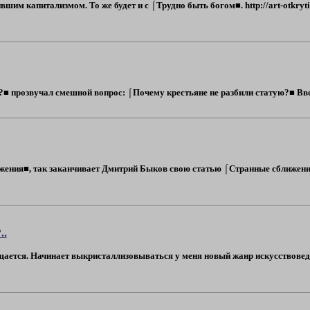
шим капитализмом. То же будет и с ⌠Трудно быть богом■. http://art-otkryti
■ прозвучал смешной вопрос: ⌠Почему крестьяне не разбили статую?■ Ввод 
жения■, так заканчивает Дмитрий Быков свою статью ⌠Странные сближени
..
ается. Начинает выкристаллизовываться у меня новый жанр искусствоведч