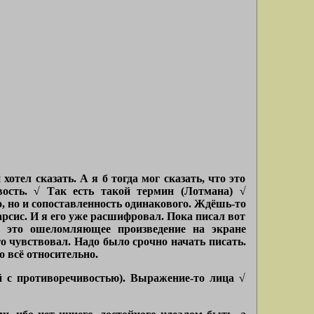
хотел сказать. А я б тогда мог сказать, что это
вость. √ Так есть такой термин (Лотмана) √
, но и сопоставленность одинакового. Ждёшь-то
арсис. И я его уже расшифровал. Пока писал вот
ел это ошеломляющее произведение на экране
то чувствовал. Надо было срочно начать писать.
о всё относительно.
й с противоречивостью). Выражение-то лица √