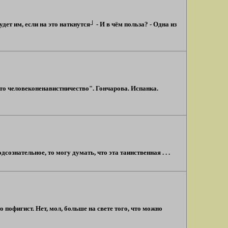
дет им, если на это наткнутся┘ - И в чём польза? - Одна из
это человеконенавистничество". Гончарова. Испанка.
ознательное, то могу думать, что эта таинственная . . .
о пофигист. Нет, мол, больше на свете того, что можно