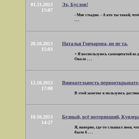
01.11.2013
Эх, Буслов!
15:07
- Мне стыдно. - А кто ты такой, чт
. . .
20.10.2013
Наталья Гончарова, но не та.
15:03
+ Я воспользуюсь самоцитатой из д
Около . . .
12.10.2013
Внимательность первооткрывате
17:00
В этой заметке я пользуюсь достиж
10.10.2013
Бедный, всё потерявший, Кундера
14:27
Я, наверно, где-то слышал звон, чт
было б . . .