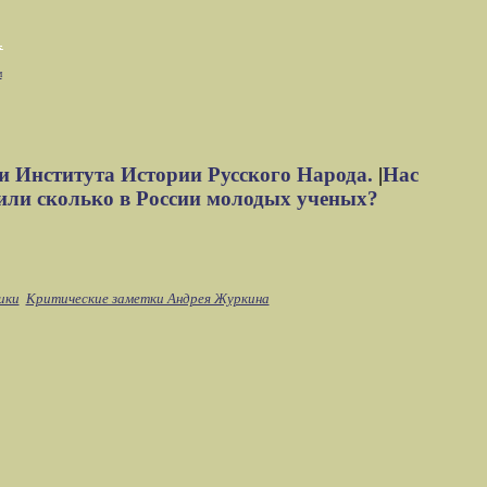
м
и Института Истории Русского Народа.
|
Нас
или сколько в России молодых ученых?
ики
Критические заметки Андрея Журкина