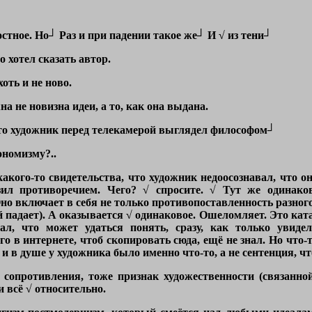
стное. Но┘ Раз и при падении такое же┘ И √ из тени┘
о хотел сказать автор.
хоть и не ново.
на не новизна идеи, а то, как она выдана.
 что художник перед телекамерой выглядел философом┘
ономизму?..
акого-то свидетельства, что художник недоосознавал, что он 
зил противоречием. Чего? √ спросите. √ Тут же одинако
но включает в себя не только противопоставленность разного
ой падает). А оказывается √ одинаковое. Ошеломляет. Это кат
вал, что может удаться понять, сразу, как только увид
го в интернете, чтоб скопировать сюда, ещё не знал. Но что-
 и в душе у художника было именно что-то, а не сентенция, чт
 сопротивления, тоже признак художественности (связанно
и всё √ относительно.