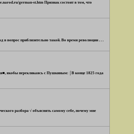
e.narod.ru/german-st.htm Признак состоит в том, что
в вопрос приблизительно такой. Во время революции . . .
я■, якобы перекликаясь с Пушкиным: ⌠В конце 1825 года
еского разбора √ объяснять самому себе, почему мне