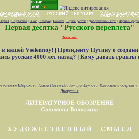
Портал
|
Содержание
|
О нас
|
Авторам
|
Новости
|
Первая десятка
|
Дискуссионный клуб
|
Научный фору
Первая десятка "Русского переплета"
Темы дня:
 в нашей Vselennoy!
|
Президенту Путину о создани
сь русские 4000 лет назад? |
Кому давать гранты 
е Алексея Шорохова
Книга Писем Владимира Хлумова
Классики и современн
Дискуссия
ЛИТЕРАТУРНОЕ ОБОЗРЕНИЕ
Соломона Воложина
Х У Д О Ж Е С Т В Е Н Н Ы Й С М Ы С Л