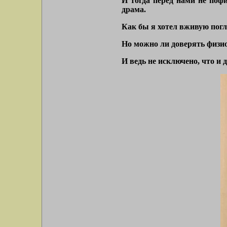
И тогда перед нами не поф
драма.
Как бы я хотел вживую погля
Но можно ли доверять физи
И ведь не исключено, что и 