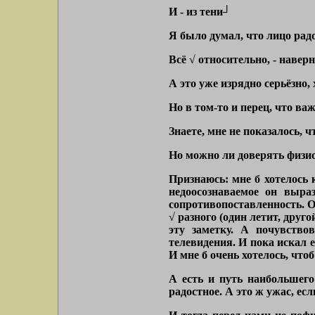
И - из тени┘
Я было думал, что лицо радо
Всё √ относительно, - наверн
А это уже изрядно серьёзно, 
Но в том-то и перец, что важ
Знаете, мне не показалось,
Но можно ли доверять физи
Признаюсь: мне б хотелось к
недоосознаваемое он выра
сопротивопоставленность. О
√ разного (один летит, друг
эту заметку. А почувство
телевидения. И пока искал е
И мне б очень хотелось, чтоб
А есть и путь наибольшего
радостное. А это ж ужас, есл