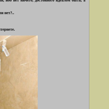
, ибо нет ничего, достойного идеалом быть, а
и нет?..
нтернете.