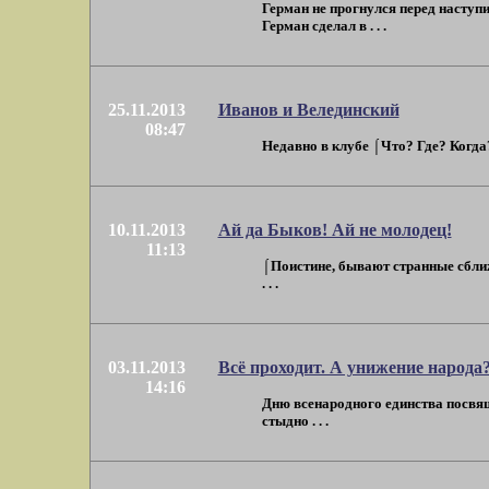
Герман не прогнулся перед наступив
Герман сделал в . . .
25.11.2013
Иванов и Велединский
08:47
Недавно в клубе ⌠Что? Где? Когда?
10.11.2013
Ай да Быков! Ай не молодец!
11:13
⌠Поистине, бывают странные сбли
. . .
03.11.2013
Всё проходит. А унижение народа?
14:16
Дню всенародного единства посвящ
стыдно . . .