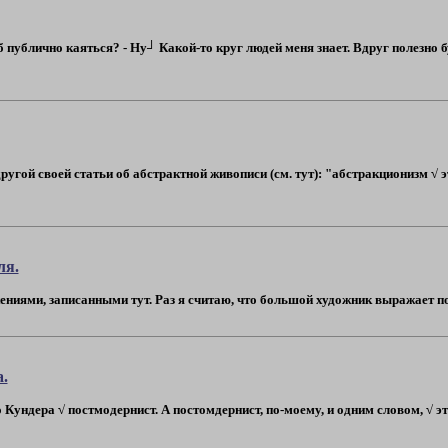
об публично каяться? - Ну┘ Какой-то круг людей меня знает. Вдруг полезно бу
ругой своей статьи об абстрактной живописи (см. тут): "абстракционизм √ 
ля.
ениями, записанными тут. Раз я считаю, что большой художник выражает подс
.
о Кундера √ постмодернист. А постомдернист, по-моему, и одним словом, √ эт