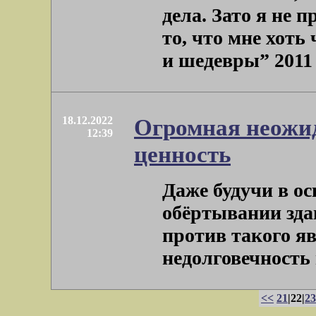
дела. Зато я не 
то, что мне хоть
и шедевры” 2011 го
18.12.2022
Огромная неожид
12:39
ценность
Даже будучи в ос
обёртывании зд
против такого я
недолговечность в
<<
21
|22|
23