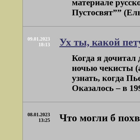
материале русск
Пустосвят”” (Ельш
09.01.2023
Ух ты, какой пет
18:13
Когда я дочитал 
ночью чекисты (а
узнать, когда Пь
Оказалось – в 1997
08.01.2023
Что могли б пох
13:25