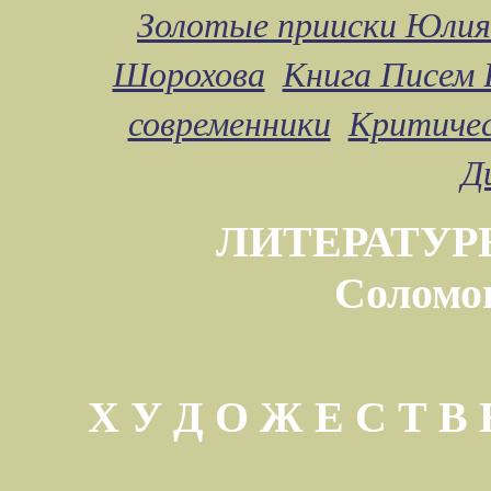
Золотые прииски Юлия
Шорохова
Книга Писем 
современники
Критичес
Д
ЛИТЕРАТУР
Соломо
Х У Д О Ж Е С Т 