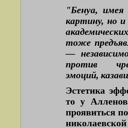
"Бенуа, имея
картину, но 
академически
тоже предъяв
— независим
против чре
эмоций, казав
Эстетика эфф
то у Аллено
проявиться по
николаевско