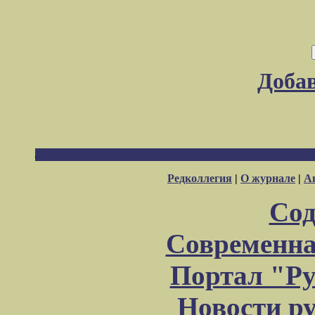
Доба
Редколлегия
|
О журнале
|
А
Сод
Современна
Портал "Ру
Новости р