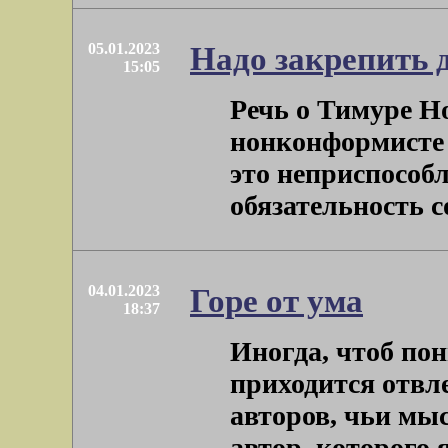
05.01.2023
Надо закрепить 
15:05
Речь о Тимуре Н
нонконформисте 
это неприспособл
обязательность со
04.01.2023
Горе от ума
18:37
Иногда, чтоб пон
приходится отвле
авторов, чьи мы
автор, которого я