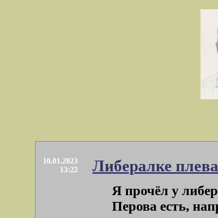
10.01.2023
Либералке плева
13:22
Я прочёл у либе
Перова есть, на