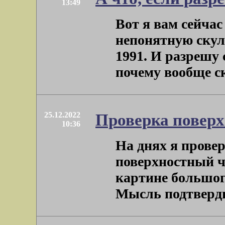
13:49
Вот я вам сейча
непонятную ску
1991. И разрешу 
почему вообще ск
25.12.2022
Проверка поверх
10:36
На днях я прове
поверхностный ч
картине большого
Мысль подтвердила