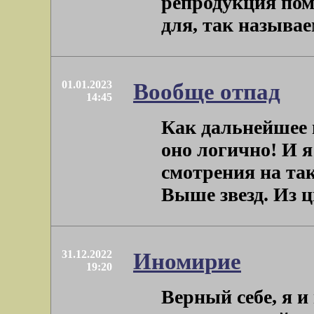
репродукция пом
для, так называемо
01.01.2023
Вообще отпад
14:45
Как дальнейшее 
оно логично! И я
смотрения на та
Выше звезд. Из ци
31.12.2022
Иномирие
19:20
Верный себе, я и 