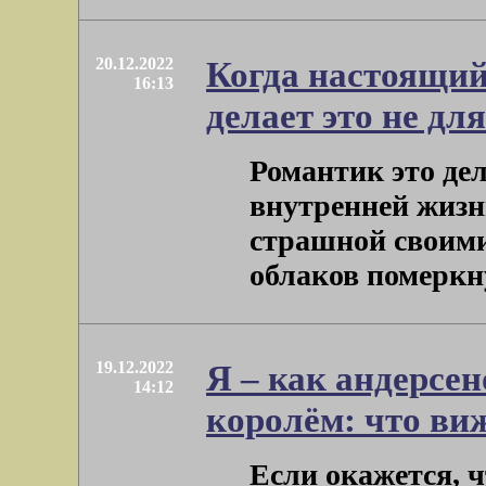
20.12.2022
Когда настоящий
16:13
делает это не дл
Романтик это де
внутренней жизн
страшной своими
облаков померкнул
19.12.2022
Я – как андерсе
14:12
королём: что виж
Если окажется, ч