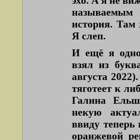
эхо. А я не ви
называемым
история. Там 
Я слеп.
И ещё я одн
взял из букв
августа 2022)
тяготеет к ли
Галина Ельш
некую актуа
ввиду теперь
оранжевой ре