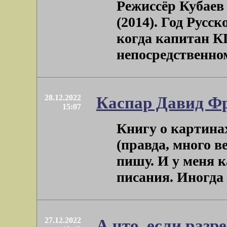
Режиссёр Кубаев 
(2014). Год Русск
когда капитан К
непосредственному
28.12.2022
Каспар Давид Фр
15:07
Книгу о картина
(правда, много в
пишу. И у меня 
писания. Иногда м
27.12.2022
А что, если разре