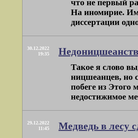
что не первый ра
На иномирие. Им
диссертации одной
30.12.2022
Недоницшеанст
19:35
Такое я слово в
ницшеанцев, но с
побеге из Этого
недостижимое мет
29.12.2022
Медведь в лесу с
11:45