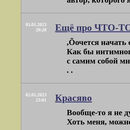
03.01.2023
Ещё про ЧТО-Т
20:28
,Õочется начать
Как бы интимног
с самим собой мне
. .
02.01.2023
Красяво
23:01
Вообще-то я не д
Хоть меня, можно