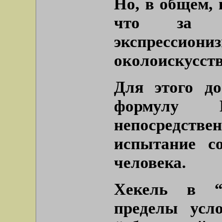
Но, в общем, 
что за р
экспрессиони
околоискусств
Для этого до
формулу 
непосредст
испытание с
человека.
Хекель в “
пределы усл