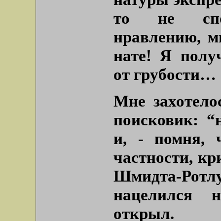
то не спос
нравлению, м
нате! Я полу
от грубости…
Мне захотело
поисковик: “
и, - помня, 
частности, кр
Шмидта-Ротл
нацелился 
открыл.