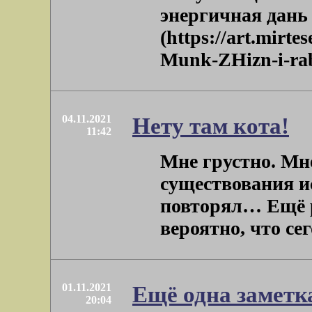
энергичная дань
(https://art.mirt
Munk-ZHizn-i-rabo
04.11.2021
Нету там кота!
11:42
Мне грустно. Мне
существования ис
повторял… Ещё р
вероятно, что сег
01.11.2021
Ещё одна заметк
20:04