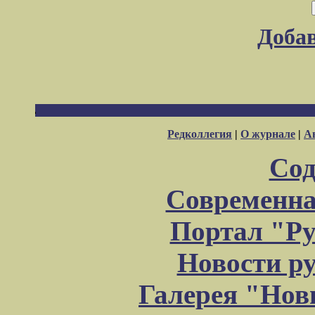
Доба
Редколлегия
|
О журнале
|
А
Сод
Современна
Портал "Ру
Новости р
Галерея "Но