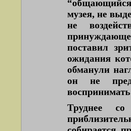
“общающийся
музея, не вы
не воздейст
принуждающе,
поставил зри
ожидания кот
обманули нагл
он не пред
воспринимать
Труднее со
приблизитель
собирается п