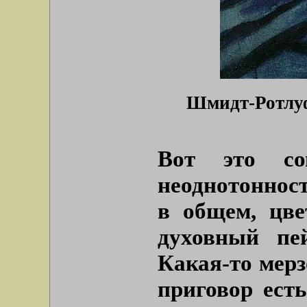
Шмидт-Ротлуф.
Вот это со
неоднотоннос
в общем, цве
духовный пе
Какая-то мерз
приговор ест