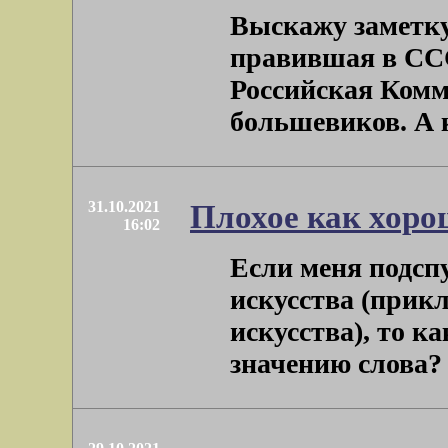
Выскажу заметку
правившая в ССС
Российская Комм
большевиков. А к
31.10.2021
Плохое как хоро
16:02
Если меня подсп
искусства (прикл
искусства), то к
значению слова? –