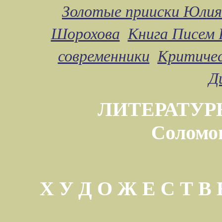
Золотые прииски Юлия
Шорохова
Книга Писем 
современники
Критичес
Д
ЛИТЕРАТУР
Соломо
Х У Д О Ж Е С Т 