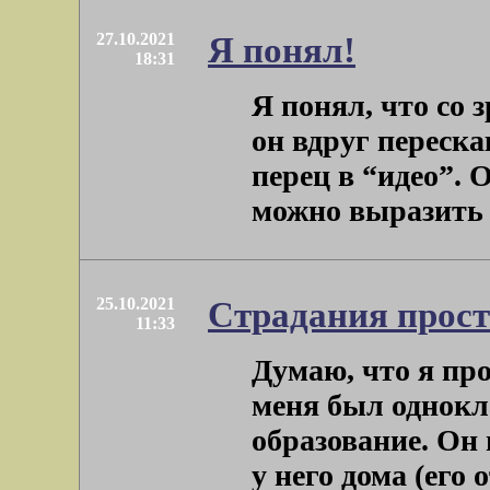
27.10.2021
Я понял!
18:31
Я понял, что со 
он вдруг переска
перец в “идео”. 
можно выразить . 
25.10.2021
Страдания прост
11:33
Думаю, что я про
меня был однок
образование. Он
у него дома (его о