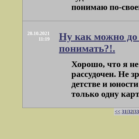
понимаю по-своему
20.10.2021
Ну как можно до 
11:19
понимать?!.
Хорошо, что я н
рассудочен. Не зр
детстве и юности
только одну карти
<<
31
|
32
|
33