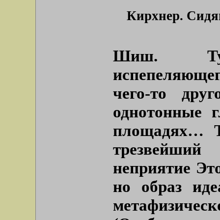
Кирхнер. Сидя
Шиш. Тут 
испепеляюще
чего-то друг
однотонные 
площадях… Т
трезвейший
неприятие Это
но образ иде
метафизиче