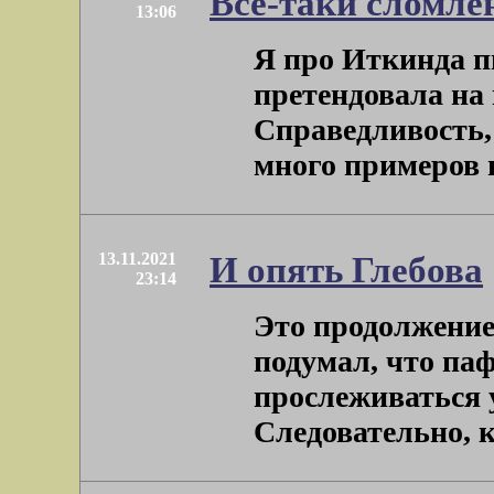
Всё-таки сломл
13:06
Я про Иткинда п
претендовала на 
Справедливость,
много примеров н
13.11.2021
И опять Глебова
23:14
Это продолжение
подумал, что па
прослеживаться у
Следовательно, к