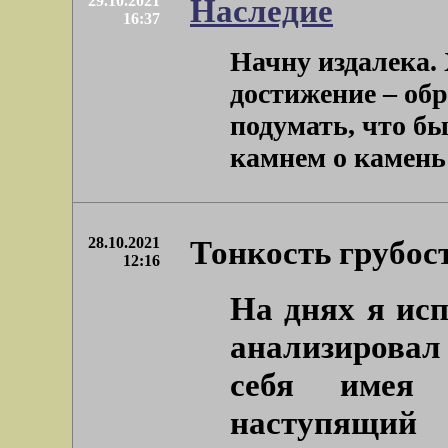
29.10.2021
Наследие
16:37
Начну издалека.
достижение – об
подумать, что бы
камнем о камень с
28.10.2021
Тонкость грубос
12:16
На днях я ис
анализировал
себя имея
наступящий