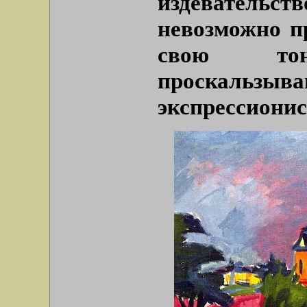
издеватель
невозможно пр
свою тон
проскальзыв
экспрессионис