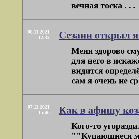
вечная тоска . . .
08.11.2021
Сезанн открыл 
12:32
Меня здорово сму
для него в иска
видится определё
сам я очень не сраз
07.11.2021
Как в афишу коз
15:46
Кого-то угоразди
""Купающиеся му