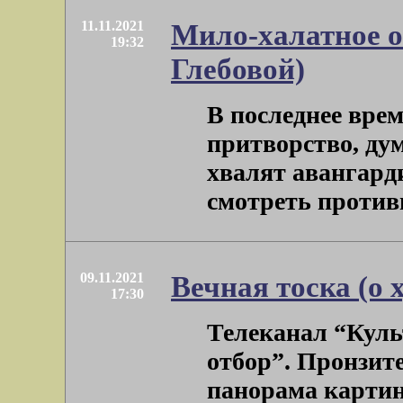
11.11.2021
Мило-халатное о
19:32
Глебовой)
В последнее вре
притворство, дум
хвалят авангард
смотреть противно
09.11.2021
Вечная тоска (о 
17:30
Телеканал “Куль
отбор”. Пронзит
панорама картин