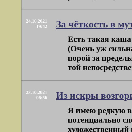
24.10.2021
За чёткость в му
19:42
Есть такая каша
(Очень уж сильн
порой за пределы
той непосредствен
23.10.2021
Из искры возгор
08:56
Я имею редкую в
потенциально сп
художественный в