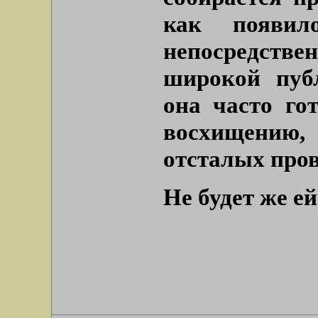
как появило
непосредств
широкой пуб
она часто го
восхищению, 
отсталых про
Не будет же е