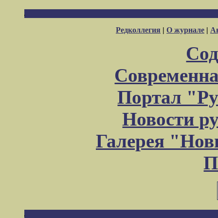
Редколлегия
|
О журнале
|
А
Сод
Современна
Портал "Ру
Новости р
Галерея "Но
П