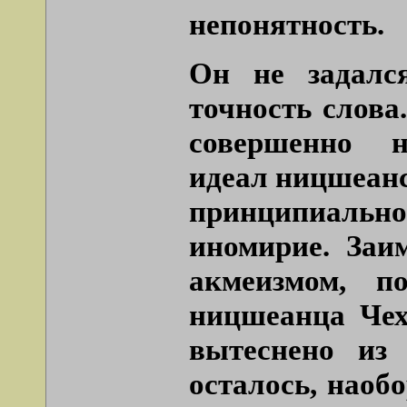
непонятность.
Он не задалс
точность слова
совершенно н
идеал ницшеанс
принципиаль
иномирие. Заи
акмеизмом, п
ницшеанца Чех
вытеснено из 
осталось, наобо