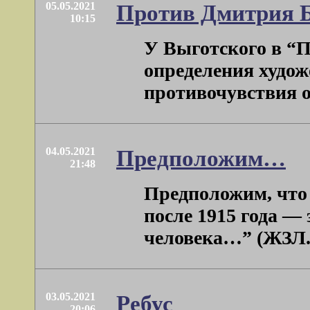
05.05.2021
Против Дмитрия 
10:15
У Выготского в “П
определения худож
противочувствия от
04.05.2021
Предположим…
21:48
Предположим, что
после 1915 года —
человека…” (ЖЗЛ. К
03.05.2021
Ребус
20:06