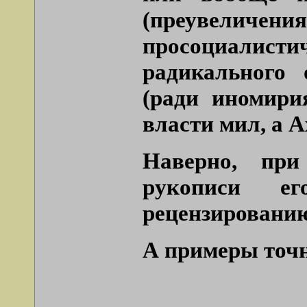
(преувеличе
просоциалис
радикального 
(ради иномири
власти мил, а А
Наверно, при
рукописи ег
рецензировани
А примеры точн