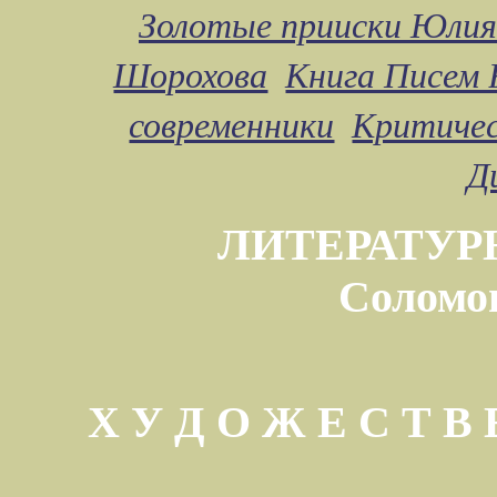
Золотые прииски Юлия
Шорохова
Книга Писем 
современники
Критичес
Д
ЛИТЕРАТУР
Соломо
Х У Д О Ж Е С Т 