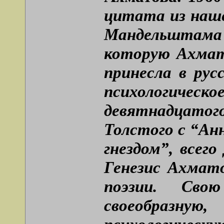
цитата из наше
Мандельштама
которую Ахмат
принесла в ру
психологиче
девятнадцатог
Толстого с “Ан
гнездом”, всег
Генезис Ахмато
поэзии. Сво
своеобразну