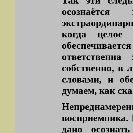
Так эти след
осознаётся
экстраординарн
когда целое
обеспечиваетс
ответственна 
собственно, в 
словами, и об
думаем, как ска
Непреднамеренн
восприемника.
дано осознат