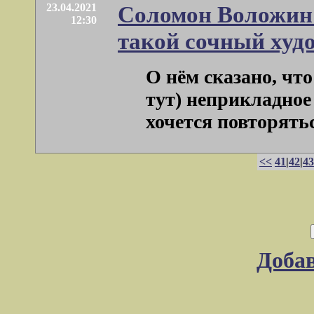
23.04.2021
Соломон Воложин 
12:30
такой сочный худ
О нём сказано, что
тут) неприкладное
хочется повторятьс
<<
41
|
42
|
43
Доба