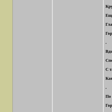
Кру
Еще
Гла
Гор
.
Вд
Спе
С т
Ка
.
По 
Го