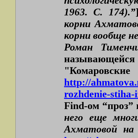
психологическу
1963. С. 174).”
корни Ахматов
корни вообще не
Роман Тименч
называющейся
"Комаровс
http://ahmatova.
rozhdenie-stiha-
Find-ом “проз”
него еще мног
Ахматовой на 