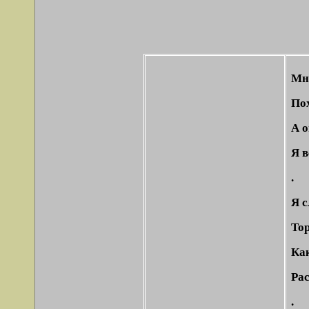
Мне
По
А о
Я в
.
Я 
То
Как
Рас
.