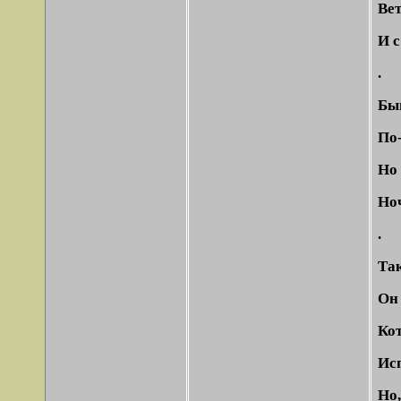
Вет
И с
.
Быв
По-
Но
Ноч
.
Так
Он 
Кот
Ис
Но,