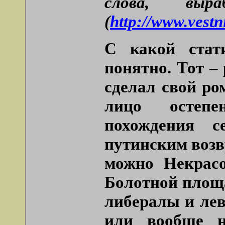
слова, выр
(
http://www.vestn
С какой стат
понятно. Тот –
сделал свой ро
лицо остепе
похождения с
путинским возв
можно Некрасо
Болотной площа
либералы и ле
или вообще н