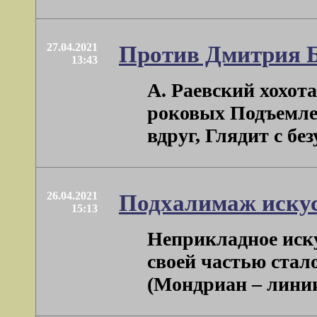
27.04.2021
Против Дмитрия 
13:43
А. Раевский хохот
роковых Подъемле
вдруг, Глядит с безу
26.04.2021
Подхалимаж искус
15:13
Неприкладное иску
своей частью стал
(Мондриан – линии 