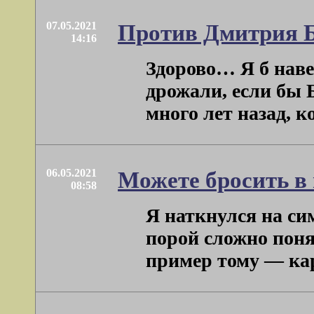
07.05.2021
Против Дмитрия 
14:16
Здорово… Я б наве
дрожали, если бы Б
много лет назад, ко
06.05.2021
Можете бросить в
08:58
Я наткнулся на си
порой сложно поня
пример тому — карт