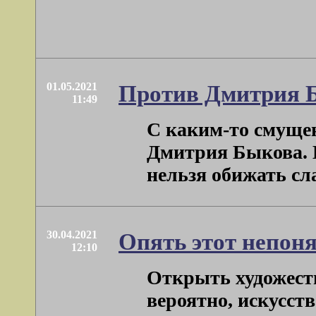
01.05.2021
Против Дмитрия 
11:49
С каким-то смуще
Дмитрия Быкова. Н
нельзя обижать сла
30.04.2021
Опять этот непо
12:10
Открыть художест
вероятно, искусст