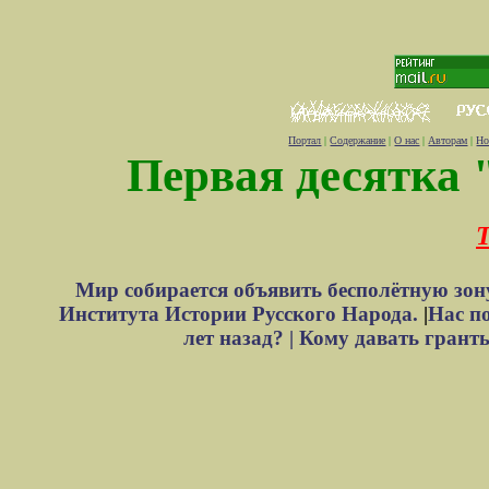
Портал
|
Содержание
|
О нас
|
Авторам
|
Но
Первая десятка 
Т
Мир собирается объявить бесполётную зон
Института Истории Русского Народа.
|
Нас п
лет назад? |
Кому давать грант