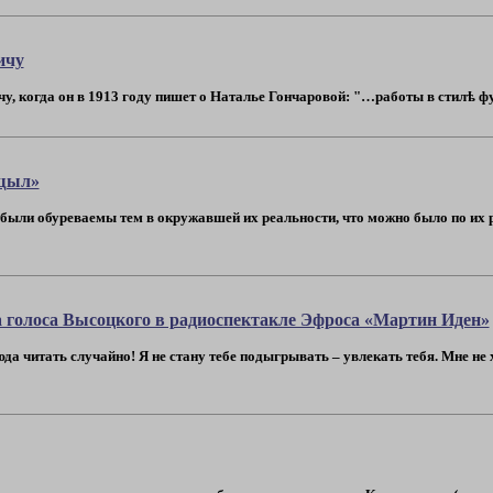
ичу
чу, когда он в 1913 году пишет о Наталье Гончаровой: "…работы в стилѣ фу
 щыл»
 были обуреваемы тем в окружавшей их реальности, что можно было по их 
 голоса Высоцкого в радиоспектакле Эфроса «Мартин Иден»
а читать случайно! Я не стану тебе подыгрывать – увлекать тебя. Мне не 