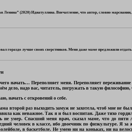
Ленина” (2020) Идиатуллина. Впечатление, что автор, словно марсианин, т
совал гораздо лучше своих сверстников. Меня даже маме предложили отдать в
ен
с чего начать… Переполняет меня. Переполняет переживание т
в чём дело, надо вас, читатель, погружать в такую философию
аю, начать с откровений о себе.
ма второй раз выходить замуж не захотела, чтоб мне не был
авила как неважное. Так я и был воспитан. Даже тихо горди
ь не умер. Спасший меня врач, сказал маме, что до пяти
едний человек в классе, ибо двоечник по физкультуре. Я за ж
олейболе, в баскетболе. Не умею ни на коньках, ни на вел