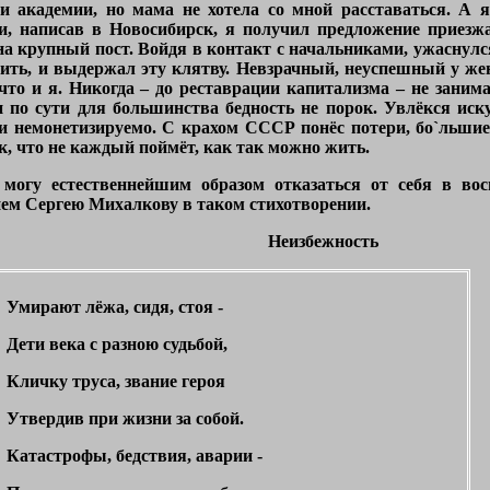
и академии, но мама не хотела со мной расставаться. А я 
и, написав в Новосибирск, я получил предложение приез
на крупный пост. Войдя в контакт с начальниками, ужаснулс
дить, и выдержал эту клятву. Невзрачный, неуспешный у же
то и я. Никогда – до реставрации капитализма – не занима
и по сути для большинства бедность не порок. Увлёкся иск
и немонетизируемо. С крахом СССР понёс потери, бо`льшие,
к, что не каждый поймёт, как так можно жить.
 могу естественнейшим образом отказаться от себя в вос
ем Сергею Михалкову в таком стихотворении.
Неизбежность
Умирают лёжа, сидя, стоя -
Дети века с разною судьбой,
Кличку труса, звание героя
Утвердив при жизни за собой.
Катастрофы, бедствия, аварии -