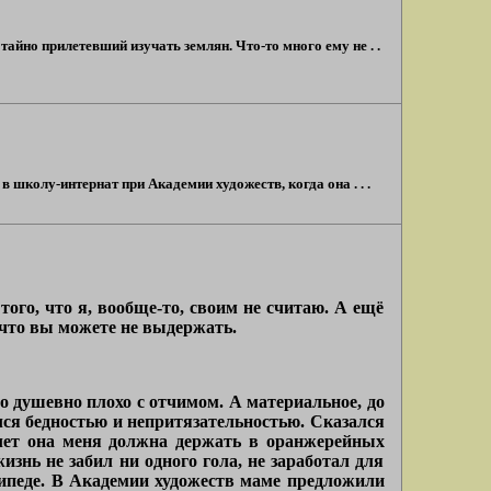
айно прилетевший изучать землян. Что-то много ему не . .
 школу-интернат при Академии художеств, когда она . . .
ого, что я, вообще-то, своим не считаю. А ещё
, что вы можете не выдержать.
о душевно плохо с отчимом. А материальное, до
лся бедностью и непритязательностью. Сказался
 лет она меня должна держать в оранжерейных
изнь не забил ни одного гола, не заработал для
осипеде. В Академии художеств маме предложили