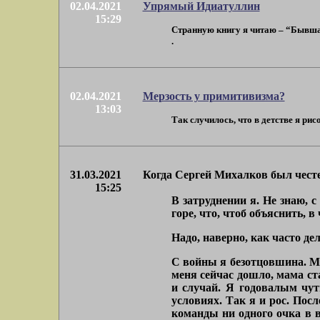
02.04.2021
Упрямый Идиатуллин
15:29
Странную книгу я читаю – “Бывшая 
.
02.04.2021
Мерзость у примитивизма?
13:03
Так случилось, что в детстве я ри
31.03.2021
Когда Сергей Михалков был чест
15:25
В затруднении я. Не знаю, 
горе, что, чтоб объяснить, 
Надо, наверно, как часто дел
С войны я безотцовшина. Ма
меня сейчас дошло, мама ст
и случай. Я годовалым чут
условиях. Так я и рос. Посл
команды ни одного очка в в