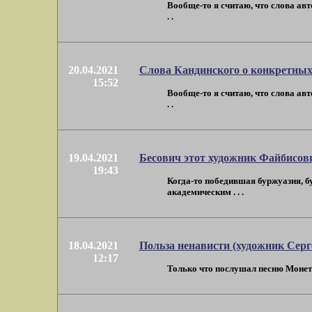
Вообще-то я считаю, что слова авт
. .
20.04.2021
Слова Кандинского о конкретных
15:52
Вообще-то я считаю, что слова авт
. .
19.04.2021
Бесович этот художник Файбисов
19:43
Когда-то победившая буржуазия, б
академическим . . .
18.04.2021
Польза ненависти (художник Серг
12:17
Только что послушал песню Монеточ