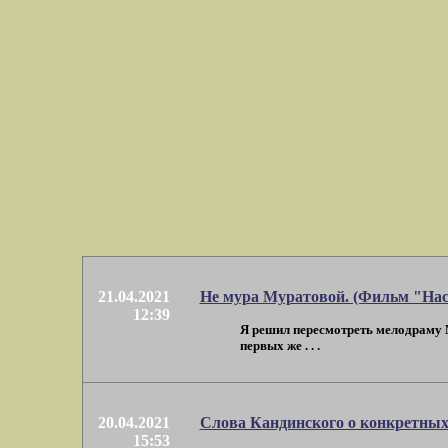
21.04.2021
Не мура Муратовой. (Фильм "На
12:39
Я решил пересмотреть мелодраму М
первых же . . .
20.04.2021
Слова Кандинского о конкретных
15:53