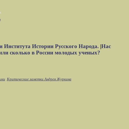
м
и Института Истории Русского Народа.
|
Нас
или сколько в России молодых ученых?
ики
Критические заметки Андрея Журкина