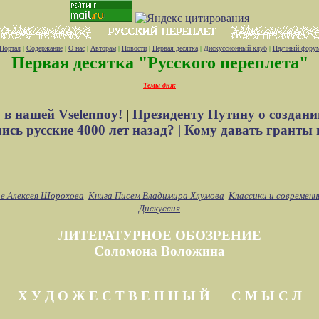
Портал
|
Содержание
|
О нас
|
Авторам
|
Новости
|
Первая десятка
|
Дискуссионный клуб
|
Научный фору
Первая десятка "Русского переплета"
Темы дня:
 в нашей Vselennoy!
|
Президенту Путину о создани
сь русские 4000 лет назад? |
Кому давать гранты 
е Алексея Шорохова
Книга Писем Владимира Хлумова
Классики и современн
Дискуссия
ЛИТЕРАТУРНОЕ ОБОЗРЕНИЕ
Соломона Воложина
Х У Д О Ж Е С Т В Е Н Н Ы Й С М Ы С Л