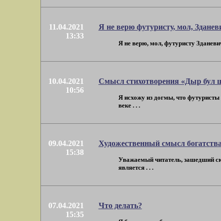
11.04.2021
Я не верю футуристу, мол, Зданев
13:33
Я не верю, мол, футуристу Зданеви
10.04.2021
Смысл стихотворения «Дыр бул
10:56
Я исхожу из догмы, что футуристы
веке . . .
09.04.2021
Художественный смысл богатства
15:38
Уважаемый читатель, зашедший сюд
является . . .
07.04.2021
Что делать?
15:35