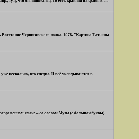
 тут), что он ницшеанец. То есть крайний из крайних . . .
. Восстание Черниговского полка. 1978. "Картина Татьяны
 уже несколько, кто следил. И всё укладываются в
у современном языке – со словом Музы (с большой буквы).