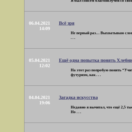
Я был совсем благополучен со свои
06.04.2021
Всё зря
14:09
Не первый раз… Выхватываю слово 
. . .
05.04.2021
Ещё одна попытка понять Хлебн
12:02
На этот раз попробую понять “Учит
футуризм, как . . .
04.04.2021
Загадка искусства
19:06
Недавно я вычитал, что ещё 2,5 ты
Но . . .