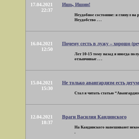
17.04.2021
Ишь, Ишин!
22:37
Неудобное состояние: я глянул на 
Неудобство . . .
16.04.2021
Почему сесть в лужу – хорошо (ре
12:50
Лет 10-15 тому назад я иногда по
отзывчивые . . .
15.04.2021
Не только авангардизм есть дегу
15:30
Стал я читать статью “Авангардизм
12.04.2021
Враги Василия Кандинского
18:37
На Кандинского навешивают некое б
.