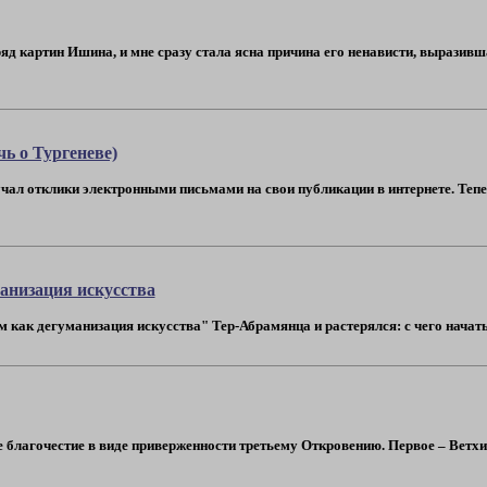
ряд картин Ишина, и мне сразу стала ясна причина его ненависти, выразив
чь о Тургеневе)
лучал отклики электронными письмами на свои публикации в интернете. Теп
манизация искусства
 как дегуманизация искусства" Тер-Абрамянца и растерялся: с чего начать ос
лагочестие в виде приверженности третьему Откровению. Первое – Ветхий За