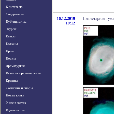
К читателю
Содержание
16.12.2019
Планетарная тум
Публицистика
19:12
"Курск"
Кавказ
Балканы
Проза
Поэзия
Драматургия
Искания и размышления
Критика
Сомнения и споры
Новые книги
У нас в гостях
Издательство