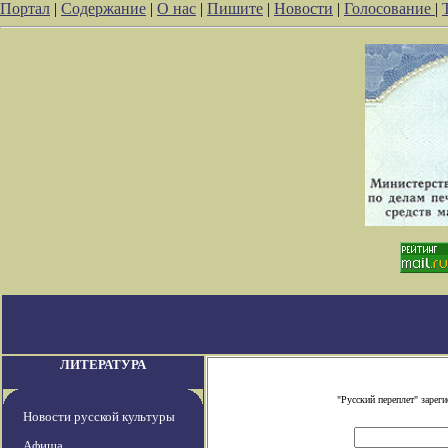
Портал
|
Содержание
|
О нас
|
Пишите
|
Новости
|
Голосование
|
ЛИТЕРАТУРА
"Русский переплет" заре
Новости русской культуры
Афиша