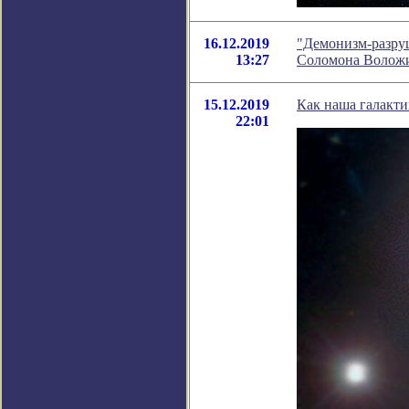
16.12.2019
"Демонизм-разруш
13:27
Соломона Волож
15.12.2019
Как наша галакт
22:01