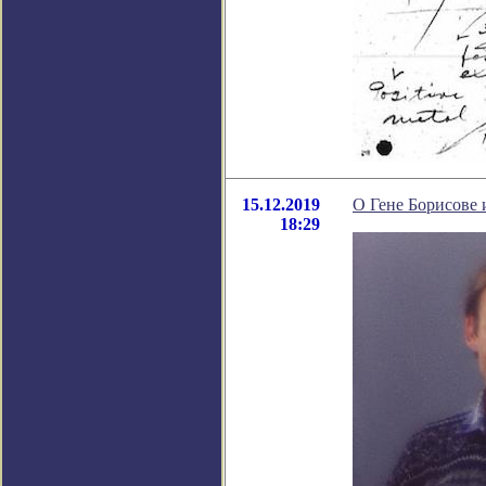
15.12.2019
О Гене Борисове 
18:29