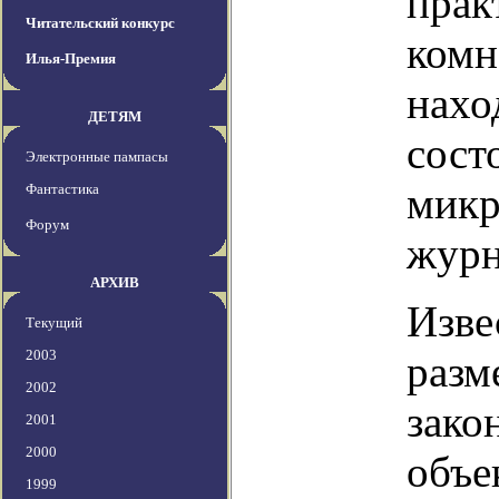
прак
Читательский конкурс
комн
Илья-Премия
нахо
ДЕТЯМ
сост
Электронные пампасы
микр
Фантастика
Форум
журн
АРХИВ
Изве
Текущий
2003
разм
2002
зако
2001
2000
объе
1999