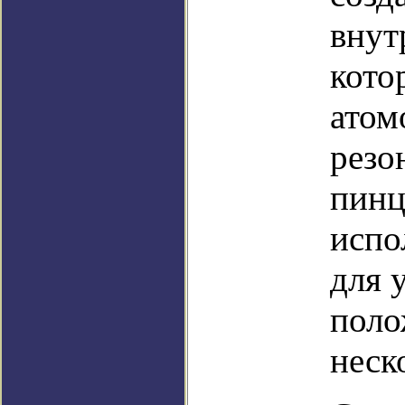
внут
кото
атом
резо
пинц
испо
для 
поло
неск