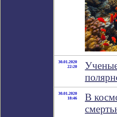
30.01.2020
Ученые
22:20
полярн
30.01.2020
В косм
18:46
смерть