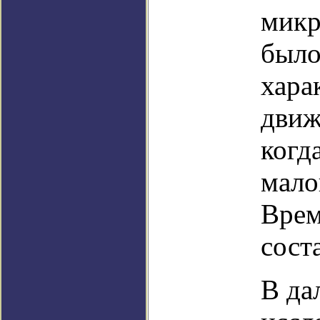
микр
было
хара
движ
когд
мало
Врем
сост
В да