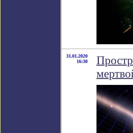
31.01.2020
Простр
16:30
мертво