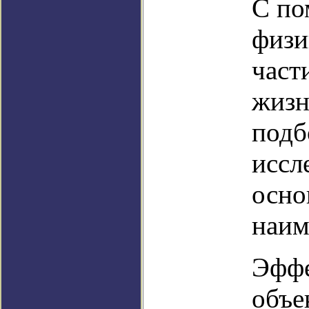
С по
физи
част
жизн
подб
иссл
осно
наим
Эффе
объе