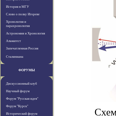
История в МГУ
Слово о полку Игореве
Хронология и
парахронология
Астрономия и Хронология
Альмагест
Запечатленная Россия
Сталиниана
ФОРУМЫ
Дискуссионный клуб
Научный форум
Форум "Русская идея"
Форум "Курск"
Схем
Исторический форум