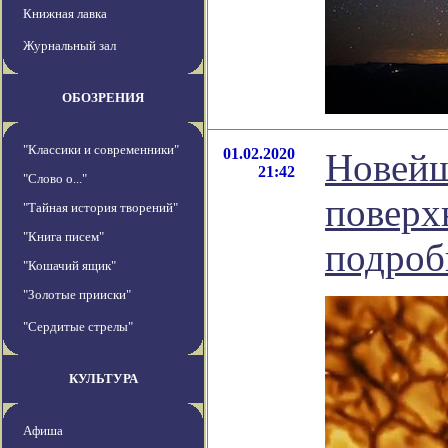
Книжная лавка
Журнальный зал
ОБОЗРЕНИЯ
"Классики и современники"
01.02.2020
Новейш
21:42
"Слово о..."
поверх
"Тайная история творений"
"Книга писем"
подробн
"Кошачий ящик"
"Золотые прииски"
"Сердитые стрелы"
КУЛЬТУРА
Афиша