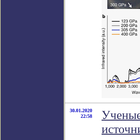
30.01.2020
Ученые
22:58
источн