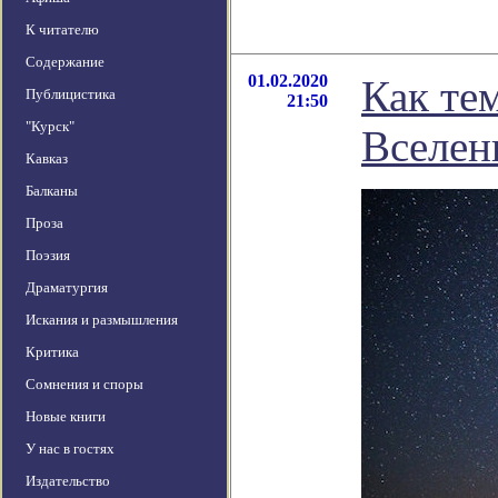
К читателю
Содержание
01.02.2020
Как те
Публицистика
21:50
"Курск"
Вселе
Кавказ
Балканы
Проза
Поэзия
Драматургия
Искания и размышления
Критика
Сомнения и споры
Новые книги
У нас в гостях
Издательство