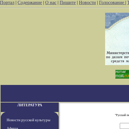
Портал
|
Содержание
|
О нас
|
Пишите
|
Новости
|
Голосование
|
ЛИТЕРАТУРА
"Русский п
Новости русской культуры
Афиша