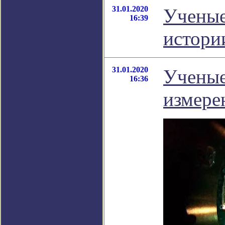
31.01.2020
Ученые
16:39
истори
31.01.2020
Ученые
16:36
измере