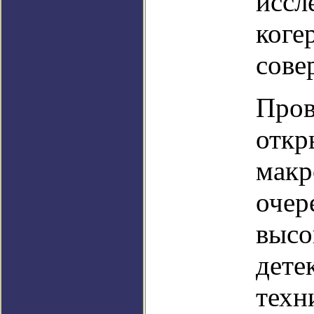
иссл
коге
сове
Пров
откр
макр
очер
высо
дете
техн