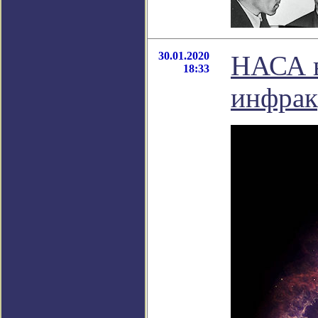
30.01.2020
НАСА в
18:33
инфрак