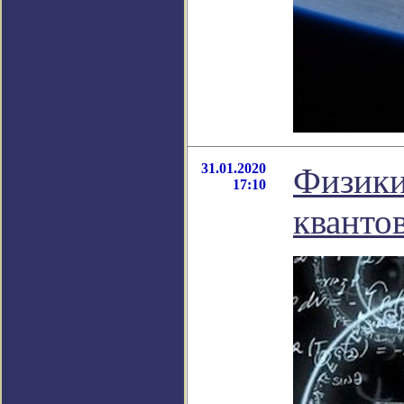
31.01.2020
Физики
17:10
кванто