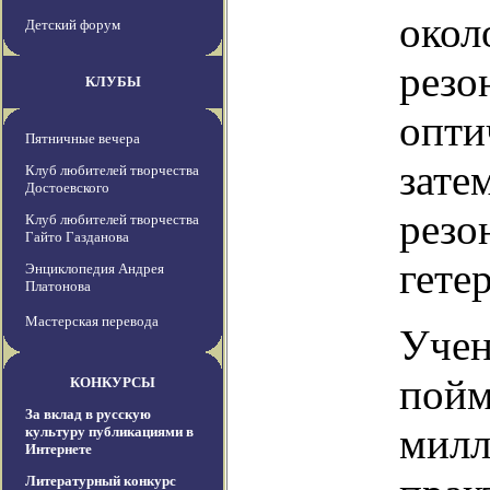
окол
Детский форум
резо
КЛУБЫ
опти
Пятничные вечера
зате
Клуб любителей творчества
Достоевского
резо
Клуб любителей творчества
Гайто Газданова
гете
Энциклопедия Андрея
Платонова
Мастерская перевода
Учен
пойм
КОНКУРСЫ
За вклад в русскую
милл
культуру публикациями в
Интернете
Литературный конкурс