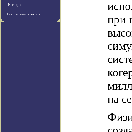
испо
Фотоархив
Все фотоматериалы
при 
высо
симу
сист
коге
милл
на с
Физи
созд