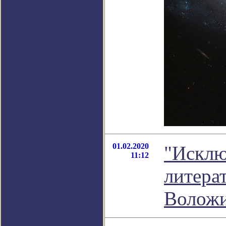
01.02.2020
"Исклю
11:12
литера
Волож