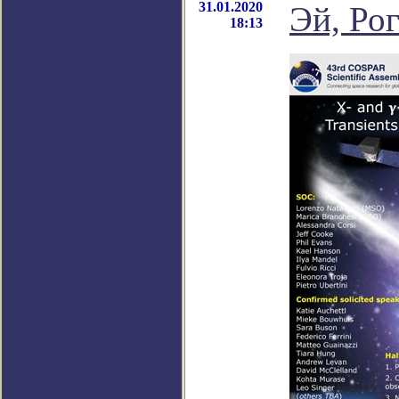
31.01.2020
Эй, Ро
18:13