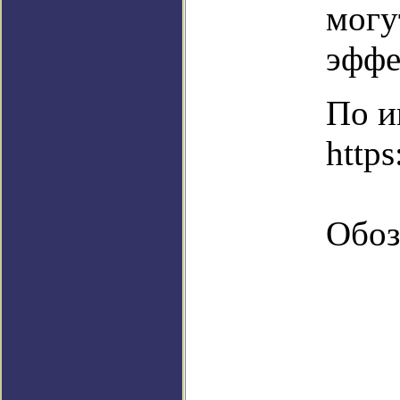
могу
эффе
По и
http
Обоз