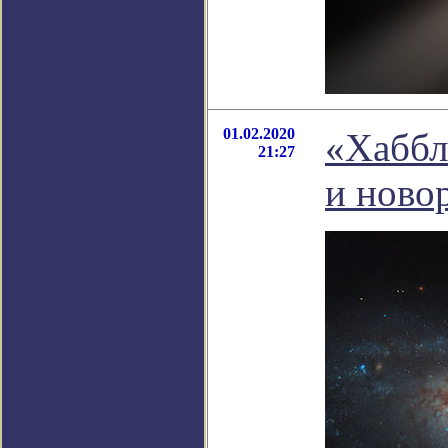
01.02.2020
«Хаббл
21:27
и ново