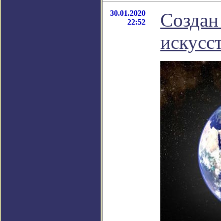
30.01.2020
Создан
22:52
искусс