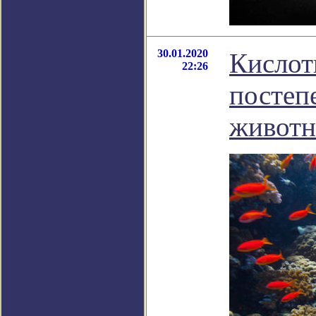
30.01.2020
Кислот
22:26
постеп
живот