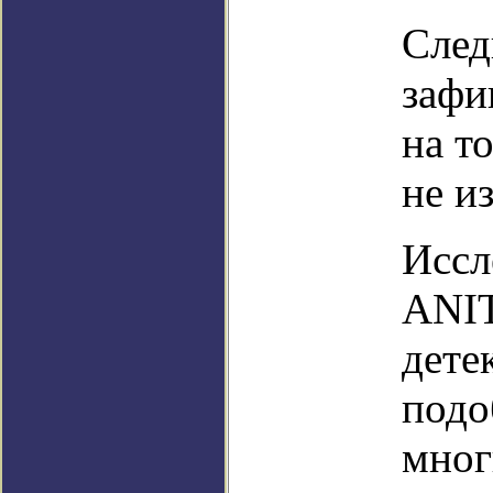
След
зафи
на т
не и
Иссл
ANIT
дете
подо
мног