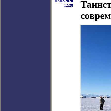
02.02.2020
Таинст
12:28
совре