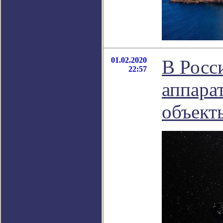
01.02.2020
В Росс
22:57
аппара
объект