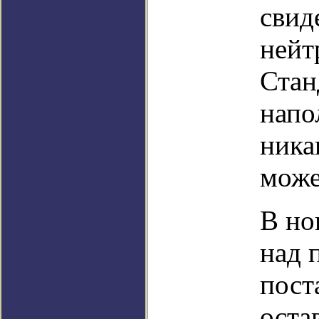
свид
нейт
Стан
напо
ника
може
В но
над 
пост
оста