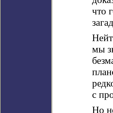
что 
зага
Нейт
мы з
безм
план
редк
с пр
Но н