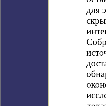
для 
скры
инте
Собр
исто
дост
обна
окон
иссл
дока