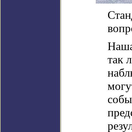
Стан
вопр
Наша
так 
набл
могу
собы
пред
резу