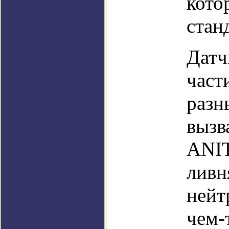
кото
стан
Датч
част
разн
вызв
ANIT
ливн
нейт
чем-