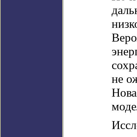
даль
низк
Веро
энер
сохр
не о
Нова
моде
Иссл