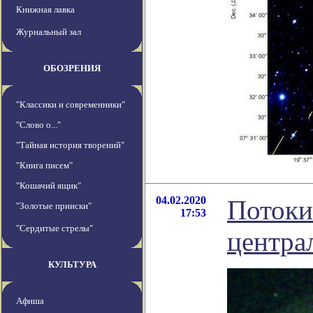
Книжная лавка
Журнальный зал
ОБОЗРЕНИЯ
"Классики и современники"
"Слово о..."
"Тайная история творений"
"Книга писем"
"Кошачий ящик"
04.02.2020
Потоки
"Золотые прииски"
17:53
"Сердитые стрелы"
центра
КУЛЬТУРА
Афиша