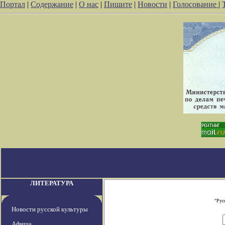
Портал
|
Содержание
|
О нас
|
Пишите
|
Новости
|
Голосование
|
ЛИТЕРАТУРА
"Рус
Новости русской культуры
Афиша