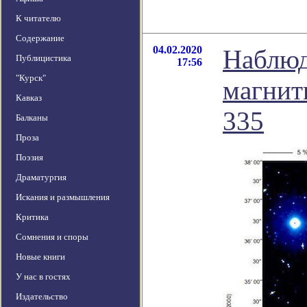
К читателю
Содержание
04.02.2020
Наблюд
Публицистика
17:56
"Курск"
магнит
Кавказ
335
Балканы
Проза
Поэзия
Драматургия
Искания и размышления
Критика
Сомнения и споры
Новые книги
У нас в гостях
Издательство