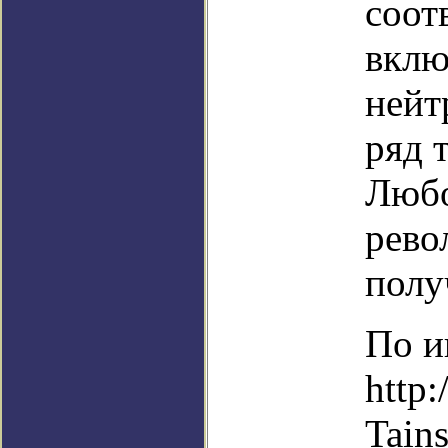
соот
вклю
нейт
ряд 
Любо
рево
полу
По и
http:
Tains