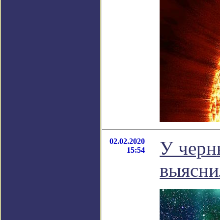
02.02.2020
У черн
15:54
выясни